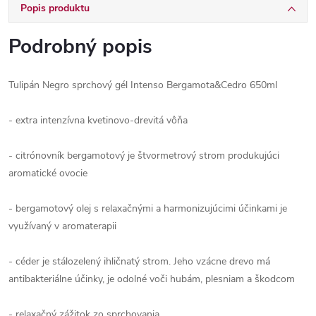
Popis produktu
Podrobný popis
Tulipán Negro sprchový gél Intenso Bergamota&Cedro 650ml
- extra intenzívna kvetinovo-drevitá vôňa
- citrónovník bergamotový je štvormetrový strom produkujúci
aromatické ovocie
- bergamotový olej s relaxačnými a harmonizujúcimi účinkami je
využívaný v aromaterapii
- céder je stálozelený ihličnatý strom. Jeho vzácne drevo má
antibakteriálne účinky, je odolné voči hubám, plesniam a škodcom
- relaxačný zážitok zo sprchovania