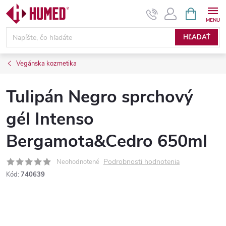
Prejsť
NÁKUPN
KOŠÍK
na
obsah
HĽADAŤ
Vegánska kozmetika
Tulipán Negro sprchový
gél Intenso
Bergamota&Cedro 650ml
Podrobnosti hodnotenia
Neohodnotené
Kód:
740639