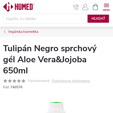
Prejsť
NÁKUPN
KOŠÍK
na
obsah
HĽADAŤ
Vegánska kozmetika
Tulipán Negro sprchový
gél Aloe Vera&Jojoba
650ml
Podrobnosti hodnotenia
Neohodnotené
Kód:
740576