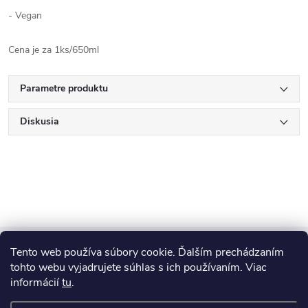
- Vegan
Cena je za 1ks/650ml
Parametre produktu
Diskusia
Z
Tento web používa súbory cookie. Ďalším prechádzaním
Blog
á
tohto webu vyjadrujete súhlas s ich používaním. Viac
informácií
tu
.
Informácie pre vás