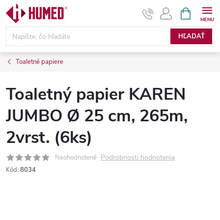
Prejsť
NÁKUPN
KOŠÍK
na
obsah
HĽADAŤ
Toaletné papiere
Toaletný papier KAREN
JUMBO Ø 25 cm, 265m,
2vrst. (6ks)
Podrobnosti hodnotenia
Neohodnotené
Kód:
8034