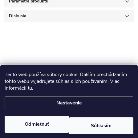
Parametre produktu
Diskusia
Z
Tento web používa súbory cookie. Ďalším prechádzaním
Blog
á
tohto webu vyjadrujete súhlas s ich používaním. Viac
informácií
tu
.
Informácie pre vás
p
Nastavenie
ä
Copyright 2026
HUMED
. Všetky práva vyhradené.
Odmietnuť
Súhlasím
t
Vytvoril Shoptet