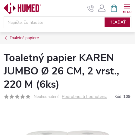
Prejsť
NÁKUPN
KOŠÍK
na
obsah
HĽADAŤ
Toaletné papiere
Toaletný papier KAREN
JUMBO Ø 26 CM, 2 vrst.,
220 M (6ks)
Podrobnosti hodnotenia
Neohodnotené
Kód:
109