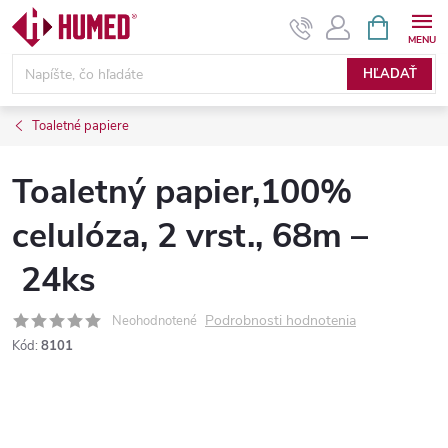
Prejsť
NÁKUPN
KOŠÍK
na
obsah
HĽADAŤ
Toaletné papiere
Toaletný papier,100%
celulóza, 2 vrst., 68m –
24ks
Podrobnosti hodnotenia
Neohodnotené
Kód:
8101