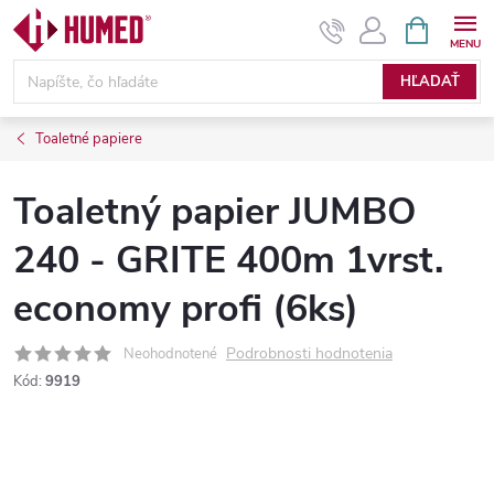
Prejsť
NÁKUPN
KOŠÍK
na
obsah
HĽADAŤ
Toaletné papiere
Toaletný papier JUMBO
240 - GRITE 400m 1vrst.
economy profi (6ks)
Podrobnosti hodnotenia
Neohodnotené
Kód:
9919