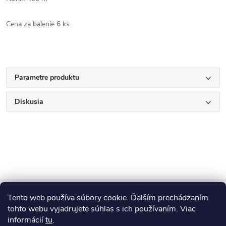
Cena za balenie 6 ks
Parametre produktu
Diskusia
Z
Tento web používa súbory cookie. Ďalším prechádzaním
Blog
á
tohto webu vyjadrujete súhlas s ich používaním. Viac
informácií
tu
.