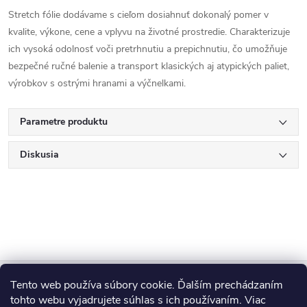
Stretch fólie dodávame s cieľom dosiahnuť dokonalý pomer v
kvalite, výkone, cene a vplyvu na životné prostredie. Charakterizuje
ich vysoká odolnosť voči pretrhnutiu a prepichnutiu, čo umožňuje
bezpečné ručné balenie a transport klasických aj atypických paliet,
výrobkov s ostrými hranami a výčnelkami.
Parametre produktu
Diskusia
Z
Tento web používa súbory cookie. Ďalším prechádzaním
Blog
tohto webu vyjadrujete súhlas s ich používaním. Viac