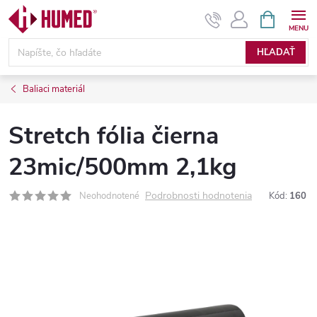
Prejsť
NÁKUPN
KOŠÍK
na
obsah
HĽADAŤ
Baliaci materiál
Stretch fólia čierna
23mic/500mm 2,1kg
Podrobnosti hodnotenia
Neohodnotené
Kód:
160