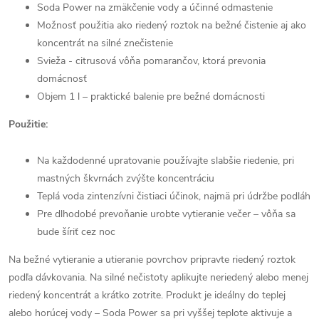
Soda Power na zmäkčenie vody a účinné odmastenie
Možnosť použitia ako riedený roztok na bežné čistenie aj ako
koncentrát na silné znečistenie
Svieža - citrusová vôňa pomarančov, ktorá prevonia
domácnosť
Objem 1 l – praktické balenie pre bežné domácnosti
Použitie:
Na každodenné upratovanie používajte slabšie riedenie, pri
mastných škvrnách zvýšte koncentráciu
Teplá voda zintenzívni čistiaci účinok, najmä pri údržbe podláh
Pre dlhodobé prevoňanie urobte vytieranie večer – vôňa sa
bude šíriť cez noc
Na bežné vytieranie a utieranie povrchov pripravte riedený roztok
podľa dávkovania. Na silné nečistoty aplikujte neriedený alebo menej
riedený koncentrát a krátko zotrite. Produkt je ideálny do teplej
alebo horúcej vody – Soda Power sa pri vyššej teplote aktivuje a