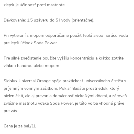
zlepšuje účinnosť proti mastnote.
Dávkovanie: 1,5 uzáveru do 5 l vody (orientačne).
Pri vytieraní s mopom odporúčame použiť teplú alebo horúcu vodu
pre lepší účinok Soda Power.
Pre silné znečistenie použite vyššiu koncentráciu a krátko zotrite
vlhkou handrou alebo mopom.
Sidolux Universal Orange spája praktickosť univerzálneho čističa s
príjemným vonným zážitkom. Pokiaľ hľadáte prostriedok, ktorý
nielen čistí, ale aj prevonia domácnosť niekoľkými dňami, a zároveň
zvládne mastnotu vďaka Soda Power, je táto voľba vhodná práve
pre vás.
Cena je za bal./1L