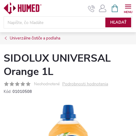
Prejsť
NÁKUPN
KOŠÍK
na
obsah
HĽADAŤ
Univerzálne čističe a podlaha
SIDOLUX UNIVERSAL
Orange 1L
Podrobnosti hodnotenia
Neohodnotené
Kód:
01010508