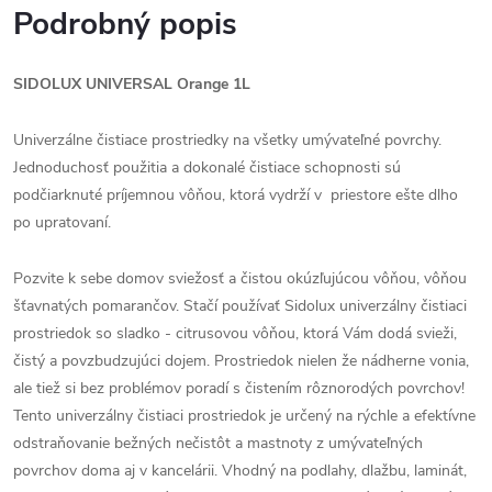
Podrobný popis
SIDOLUX UNIVERSAL Orange 1L
Univerzálne čistiace prostriedky na všetky umývateľné povrchy.
Jednoduchosť použitia a dokonalé čistiace schopnosti sú
podčiarknuté príjemnou vôňou, ktorá vydrží v priestore ešte dlho
po upratovaní.
Pozvite k sebe domov sviežosť a čistou okúzľujúcou vôňou, vôňou
šťavnatých pomarančov. Stačí používať Sidolux univerzálny čistiaci
prostriedok so sladko - citrusovou vôňou, ktorá Vám dodá svieži,
čistý a povzbudzujúci dojem. Prostriedok nielen že nádherne vonia,
ale tiež si bez problémov poradí s čistením rôznorodých povrchov!
Tento univerzálny čistiaci prostriedok je určený na rýchle a efektívne
odstraňovanie bežných nečistôt a mastnoty z umývateľných
povrchov doma aj v kancelárii. Vhodný na podlahy, dlažbu, laminát,