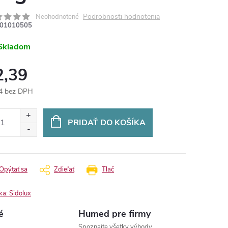
Podrobnosti hodnotenia
Neohodnotené
01010505
Skladom
2,39
4 bez DPH
otková
:
PRIDAŤ DO KOŠÍKA
Opýtať sa
Zdieľať
Tlač
ka:
Sidolux
é
Humed pre firmy
Spoznajte všetky výhody.