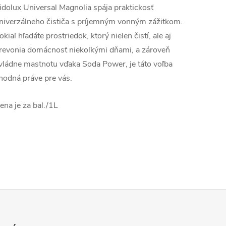
idolux Universal Magnolia spája praktickosť
niverzálneho čističa s príjemným vonným zážitkom.
okiaľ hľadáte prostriedok, ktorý nielen čistí, ale aj
revonia domácnosť niekoľkými dňami, a zároveň
vládne mastnotu vďaka Soda Power, je táto voľba
hodná práve pre vás.
ena je za bal./1L