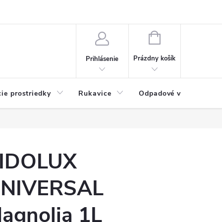
Možnosti platby
Blog
O nás
Kontakty
NÁKUPNÝ
KOŠÍK
Prázdny košík
Prihlásenie
cie prostriedky
Rukavice
Odpadové vrecia
IDOLUX
NIVERSAL
agnolia 1L