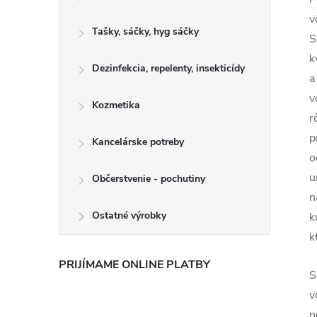
v
Tašky, sáčky, hyg sáčky
S
k
Dezinfekcia, repelenty, insekticídy
a
v
Kozmetika
r
p
Kancelárske potreby
o
u
Občerstvenie - pochutiny
n
Ostatné výrobky
k
k
PRIJÍMAME ONLINE PLATBY
S
v
n