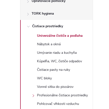
Upratovacie pomôcky
n
TORK hygiena
ý
p
Čistiace prostriedky
Univerzálne čističe a podlaha
a
Nábytok a okná
n
Umývanie riadu a kuchyňa
Kúpeľňa, WC, čističe odpadov
e
Čistiace pasty na ruky
l
WC bloky
Vonné sitka do pisoárov
Profesionálne čistiace prostriedky
Pohlcovač vlhkosti vzduchu