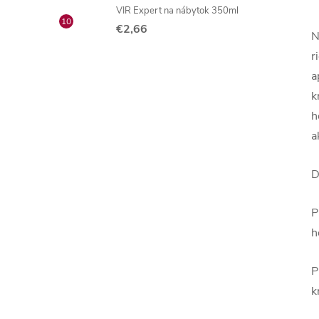
VIR Expert na nábytok 350ml
€2,66
N
r
a
k
h
a
D
P
h
P
k