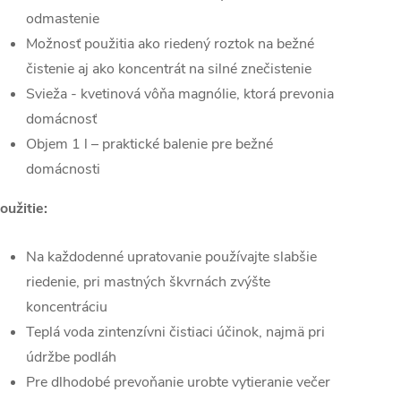
odmastenie
Možnosť použitia ako riedený roztok na bežné
čistenie aj ako koncentrát na silné znečistenie
Svieža - kvetinová vôňa magnólie, ktorá prevonia
domácnosť
Objem 1 l – praktické balenie pre bežné
domácnosti
oužitie:
Na každodenné upratovanie používajte slabšie
riedenie, pri mastných škvrnách zvýšte
koncentráciu
Teplá voda zintenzívni čistiaci účinok, najmä pri
údržbe podláh
Pre dlhodobé prevoňanie urobte vytieranie večer