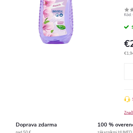
Kód:
€
€1,9
Jedn
cena
Znač
Doprava zdarma
100 % overen
nad 50 €
zákazníkmi HUMED