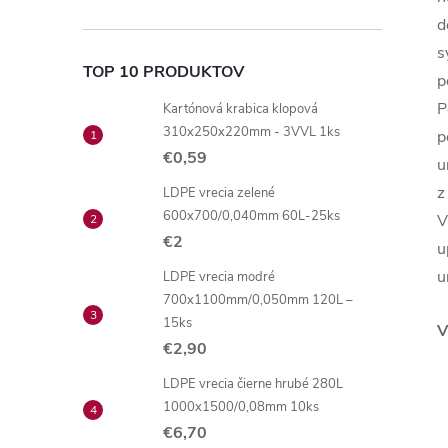
d
s
TOP 10 PRODUKTOV
p
P
Kartónová krabica klopová
310x250x220mm - 3VVL 1ks
p
€0,59
u
z
LDPE vrecia zelené
600x700/0,040mm 60L-25ks
V
€2
u
u
LDPE vrecia modré
700x1100mm/0,050mm 120L –
15ks
V
€2,90
LDPE vrecia čierne hrubé 280L
1000x1500/0,08mm 10ks
€6,70