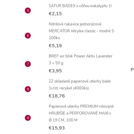
SATUR BADEX s vôňou eukalyptu 1l
€2,15
Nitrilové rukavice jednorázové
MERCATOR nitrylex classic - modré S
100ks
€5,19
BREF wc blok Power Aktiv Lavender
3 × 50 g
P
€3,95
ZZ skladané papierové utierky biele
1vrst. recykel (4000ks)
€18,76
Papierové utierky PREMIUM rolované
HRUBŠIE a PERFOROVANÉ MAXI s
Ø 19 CM, 100 M
€15,93