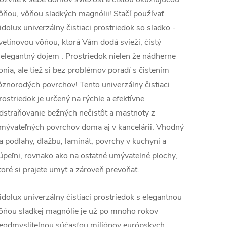
ôňou, vôňou sladkých magnólii! Stačí používať
idolux univerzálny čistiaci prostriedok so sladko -
vetinovou vôňou, ktorá Vám dodá svieži, čistý
 elegantný dojem . Prostriedok nielen že nádherne
onia, ale tiež si bez problémov poradí s čistením
ôznorodých povrchov! Tento univerzálny čistiaci
rostriedok je určený na rýchle a efektívne
dstraňovanie bežných nečistôt a mastnoty z
mývateľných povrchov doma aj v kancelárii. Vhodný
a podlahy, dlažbu, laminát, povrchy v kuchyni a
úpeľni, rovnako ako na ostatné umývateľné plochy,
toré si prajete umyť a zároveň prevoňať.
idolux univerzálny čistiaci prostriedok s elegantnou
ôňou sladkej magnólie je už po mnoho rokov
eodmysliteľnou súčasťou miliónov európskych