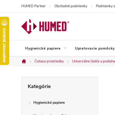
Prejsť
HUMED Partner
Obchodné podmienky
Podmienky o
na
obsah
Hygienické papiere
Upratovacie pomôcky
Čistiace prostriedky
Univerzálne čističe a podlaha
Domov
B
Preskočiť
Kategórie
kategórie
o
Hygienické papiere
č