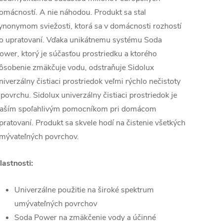
omácností. A nie náhodou. Produkt sa stal
ynonymom sviežosti, ktorá sa v domácnosti rozhostí
o upratovaní. Vďaka unikátnemu systému Soda
ower, ktorý je súčasťou prostriedku a ktorého
ôsobenie zmäkčuje vodu, odstraňuje Sidolux
niverzálny čistiaci prostriedok veľmi rýchlo nečistoty
 povrchu. Sidolux univerzálny čistiaci prostriedok je
aším spoľahlivým pomocníkom pri domácom
pratovaní. Produkt sa skvele hodí na čistenie všetkých
mývateľných povrchov.
lastnosti:
Univerzálne použitie na široké spektrum
umývateľných povrchov
Soda Power na zmäkčenie vody a účinné