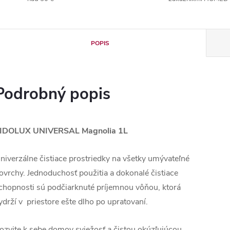
POPIS
Podrobný popis
IDOLUX UNIVERSAL Magnolia 1L
niverzálne čistiace prostriedky na všetky umývateľné
ovrchy. Jednoduchosť použitia a dokonalé čistiace
chopnosti sú podčiarknuté príjemnou vôňou, ktorá
ydrží v priestore ešte dlho po upratovaní.
ozvite k sebe domov sviežosť a čistou okúzľujúcou