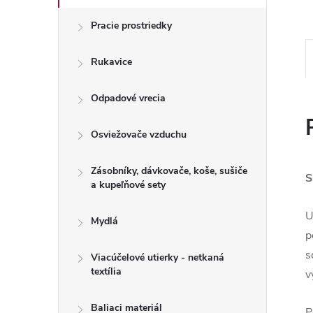
Pracie prostriedky
Rukavice
Odpadové vrecia
Osviežovače vzduchu
Zásobníky, dávkovače, koše, sušiče
S
a kupeľňové sety
U
Mydlá
p
s
Viacúčelové utierky - netkaná
textília
v
Baliaci materiál
P