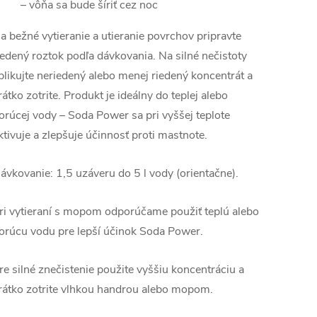
– vôňa sa bude šíriť cez noc
a bežné vytieranie a utieranie povrchov pripravte
iedený roztok podľa dávkovania. Na silné nečistoty
plikujte neriedený alebo menej riedený koncentrát a
rátko zotrite. Produkt je ideálny do teplej alebo
orúcej vody – Soda Power sa pri vyššej teplote
ktivuje a zlepšuje účinnosť proti mastnote.
ávkovanie: 1,5 uzáveru do 5 l vody (orientačne).
ri vytieraní s mopom odporúčame použiť teplú alebo
orúcu vodu pre lepší účinok Soda Power.
re silné znečistenie použite vyššiu koncentráciu a
rátko zotrite vlhkou handrou alebo mopom.