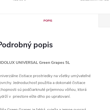
POPIS
Podrobný popis
IDOLUX UNIVERSAL Green Grapes 5L
niverzálne čistiace prostriedky na všetky umývateľné
ovrchy. Jednoduchosť použitia a dokonalé čistiace
chopnosti sú podčiarknuté príjemnou vôňou, ktorá
ydrží v priestore ešte dlho po upratovaní.
ôňa Green Grapes je ľahká, svieža a jemne ovocná.