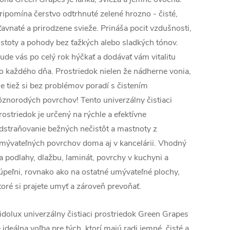
ripomína čerstvo odtrhnuté zelené hrozno - čisté,
ťavnaté a prirodzene svieže. Prináša pocit vzdušnosti,
istoty a pohody bez ťažkých alebo sladkých tónov.
ude vás po celý rok hýčkať a dodávať vám vitalitu
o každého dňa. Prostriedok nielen že nádherne vonia,
le tiež si bez problémov poradí s čistením
ôznorodých povrchov! Tento univerzálny čistiaci
rostriedok je určený na rýchle a efektívne
dstraňovanie bežných nečistôt a mastnoty z
mývateľných povrchov doma aj v kancelárii. Vhodný
a podlahy, dlažbu, laminát, povrchy v kuchyni a
úpeľni, rovnako ako na ostatné umývateľné plochy,
toré si prajete umyť a zároveň prevoňať.
idolux univerzálny čistiaci prostriedok Green Grapes
e ideálna voľba pre tých, ktorí majú radi jemné, čisté a