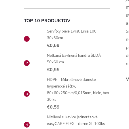
m
s
TOP 10 PRODUKTOV
a
S
Servítky biele 1vrst. Linia 100
30x30cm
n
€0,69
p
d
Netkaná bavlnená handra ŠEDÁ
50x60 cm
n
€0,55
V
HDPE – Mikroténové dámske
hygienické sáčky,
80+60x250mm/0,015mm, biele, box
30 ks
€0,59
Nitrilové rukavice jednorázové
easyCARE FLEX – čierne XL 100ks