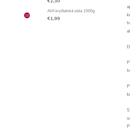
€2,30
a
AVA kryštalická sóda 1000g
k
€1,99
h
a
D
P
h
P
k
S
u
P