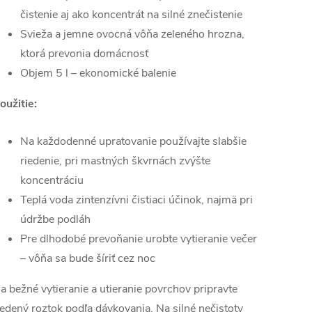
čistenie aj ako koncentrát na silné znečistenie
Svieža a jemne ovocná vôňa zeleného hrozna,
ktorá prevonia domácnosť
Objem 5 l – ekonomické balenie
oužitie:
Na každodenné upratovanie používajte slabšie
riedenie, pri mastných škvrnách zvýšte
koncentráciu
Teplá voda zintenzívni čistiaci účinok, najmä pri
údržbe podláh
Pre dlhodobé prevoňanie urobte vytieranie večer
– vôňa sa bude šíriť cez noc
a bežné vytieranie a utieranie povrchov pripravte
iedený roztok podľa dávkovania. Na silné nečistoty