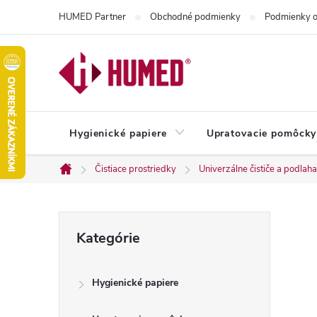
Prejsť
HUMED Partner
Obchodné podmienky
Podmienky o
na
obsah
Hygienické papiere
Upratovacie pomôcky
Čistiace prostriedky
Univerzálne čističe a podlaha
Domov
B
Preskočiť
Kategórie
kategórie
o
Hygienické papiere
č