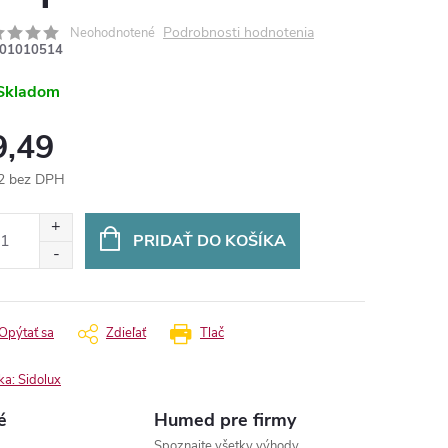
Podrobnosti hodnotenia
Neohodnotené
01010514
Skladom
9,49
2 bez DPH
otková
:
PRIDAŤ DO KOŠÍKA
Opýtať sa
Zdieľať
Tlač
ka:
Sidolux
é
Humed pre firmy
Spoznajte všetky výhody.