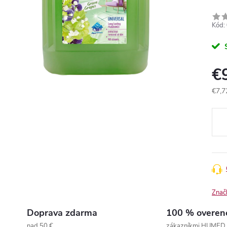
Kód:
€
€7,7
Jedn
cena
Znač
Doprava zdarma
100 % overen
nad 50 €
zákazníkmi HUMED