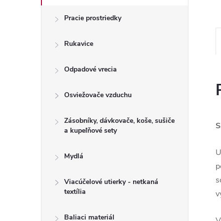
Pracie prostriedky
Rukavice
Odpadové vrecia
Osviežovače vzduchu
Zásobníky, dávkovače, koše, sušiče
S
a kupeľňové sety
U
Mydlá
p
s
Viacúčelové utierky - netkaná
textília
v
Baliaci materiál
V