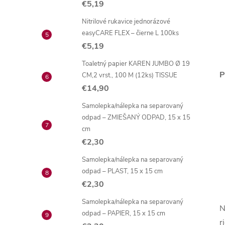
€5,19
Nitrilové rukavice jednorázové
easyCARE FLEX – čierne L 100ks
€5,19
Toaletný papier KAREN JUMBO Ø 19
P
CM,2 vrst., 100 M (12ks) TISSUE
€14,90
Samolepka/nálepka na separovaný
odpad – ZMIEŠANÝ ODPAD, 15 x 15
cm
€2,30
Samolepka/nálepka na separovaný
odpad – PLAST, 15 x 15 cm
€2,30
Samolepka/nálepka na separovaný
N
odpad – PAPIER, 15 x 15 cm
r