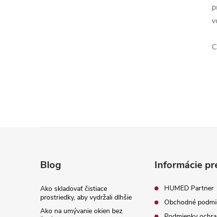
p
v
C
Z
á
Blog
Informácie pr
p
HUMED Partner
Ako skladovať čistiace
prostriedky, aby vydržali dlhšie
Obchodné podmi
ä
Ako na umývanie okien bez
Podmienky ochra