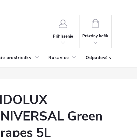
Možnosti platby
Blog
O nás
Kontakty
NÁKUPNÝ
KOŠÍK
Prázdny košík
Prihlásenie
cie prostriedky
Rukavice
Odpadové vrecia
IDOLUX
NIVERSAL Green
rapes 5L