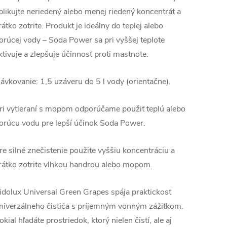
plikujte neriedený alebo menej riedený koncentrát a
rátko zotrite. Produkt je ideálny do teplej alebo
orúcej vody – Soda Power sa pri vyššej teplote
ktivuje a zlepšuje účinnosť proti mastnote.
ávkovanie: 1,5 uzáveru do 5 l vody (orientačne).
ri vytieraní s mopom odporúčame použiť teplú alebo
orúcu vodu pre lepší účinok Soda Power.
re silné znečistenie použite vyššiu koncentráciu a
rátko zotrite vlhkou handrou alebo mopom.
idolux Universal Green Grapes spája praktickosť
niverzálneho čističa s príjemným vonným zážitkom.
okiaľ hľadáte prostriedok, ktorý nielen čistí, ale aj