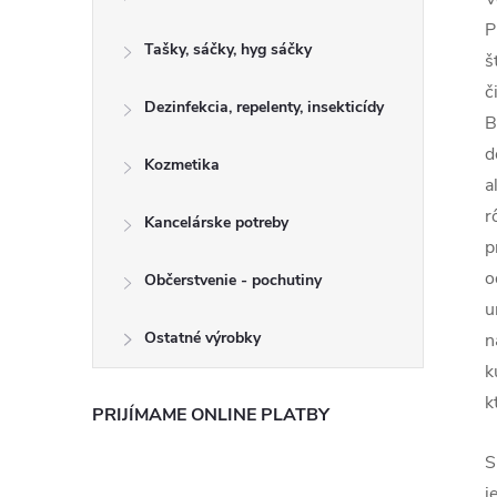
P
Tašky, sáčky, hyg sáčky
š
č
Dezinfekcia, repelenty, insekticídy
B
d
Kozmetika
a
r
Kancelárske potreby
p
o
Občerstvenie - pochutiny
u
Ostatné výrobky
n
k
k
PRIJÍMAME ONLINE PLATBY
S
j