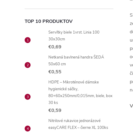
S
TOP 10 PRODUKTOV
z
d
Servítky biele 1vrst. Linia 100
30x30cm
u
€0,69
p
o
Netkaná bavlnená handra ŠEDÁ
50x60 cm
v
€0,55
č
p
HDPE – Mikroténové dámske
hygienické sáčky,
n
80+60x250mm/0,015mm, biele, box
30 ks
V
€0,59
Nitrilové rukavice jednorázové
easyCARE FLEX – čierne XL 100ks