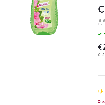
C
Kód:
€
€1,9
Jedn
cena
Znač