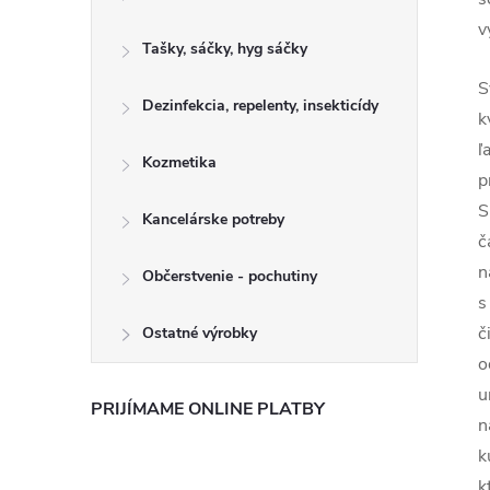
v
Tašky, sáčky, hyg sáčky
S
Dezinfekcia, repelenty, insekticídy
k
ľ
Kozmetika
p
S
Kancelárske potreby
č
n
Občerstvenie - pochutiny
s
č
Ostatné výrobky
o
u
PRIJÍMAME ONLINE PLATBY
n
k
k