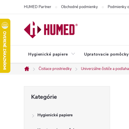
Prejsť
HUMED Partner
Obchodné podmienky
Podmienky o
na
obsah
Hygienické papiere
Upratovacie pomôcky
Čistiace prostriedky
Univerzálne čističe a podlaha
Domov
B
Preskočiť
Kategórie
kategórie
o
Hygienické papiere
č