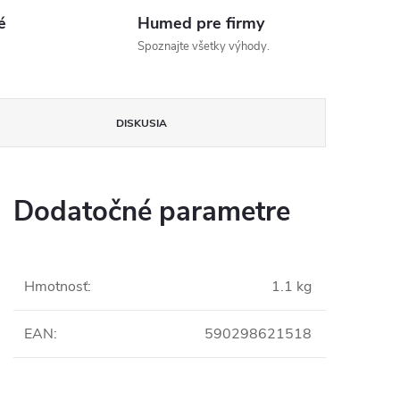
é
Humed pre firmy
Spoznajte všetky výhody.
DISKUSIA
Dodatočné parametre
Hmotnosť
:
1.1 kg
EAN
:
590298621518