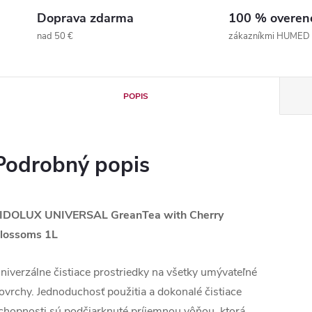
Doprava zdarma
100 % overen
nad 50 €
zákazníkmi HUMED
POPIS
Podrobný popis
IDOLUX UNIVERSAL GreanTea with Cherry
lossoms 1L
niverzálne čistiace prostriedky na všetky umývateľné
ovrchy. Jednoduchosť použitia a dokonalé čistiace
chopnosti sú podčiarknuté príjemnou vôňou, ktorá