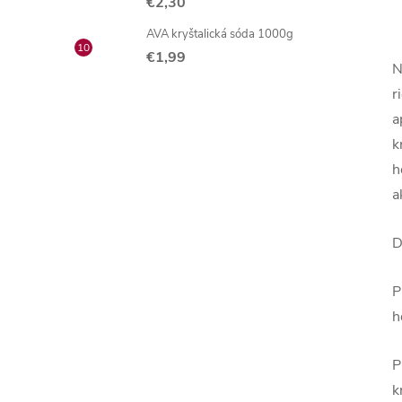
€2,30
AVA kryštalická sóda 1000g
€1,99
N
r
a
k
h
a
D
P
h
P
k