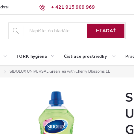
+ 421 915 909 969
chrany osobných údajov
Reklamačný poriadok
Humed pre firmy
HĽADAŤ
TORK hygiena
Čistiace prostriedky
Pra
SIDOLUX UNIVERSAL GreanTea with Cherry Blossoms 1L
S
U
G