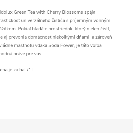
idolux Green Tea with Cherry Blossoms spája
raktickosť univerzálneho čističa s príjemným vonným
ážitkom. Pokiaľ hľadáte prostriedok, ktorý nielen čistí,
le aj prevonia domácnosť niekoľkými dňami, a zároveň
vládne mastnotu vďaka Soda Power, je táto voľba
hodná práve pre vás.
ena je za bal./1L