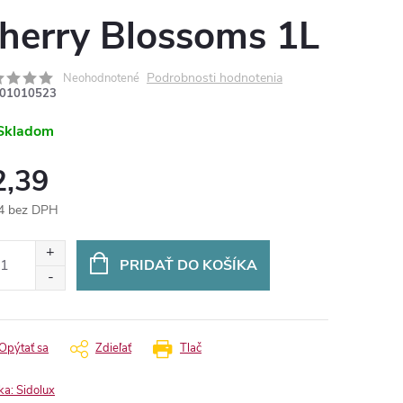
herry Blossoms 1L
Podrobnosti hodnotenia
Neohodnotené
01010523
Skladom
2,39
4 bez DPH
otková
:
PRIDAŤ DO KOŠÍKA
Opýtať sa
Zdieľať
Tlač
ka:
Sidolux