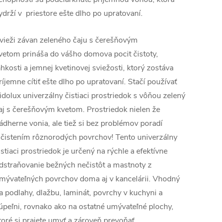
ydrží v priestore ešte dlho po upratovaní.
vieži závan zeleného čaju s čerešňovým
vetom prináša do vášho domova pocit čistoty,
ahkosti a jemnej kvetinovej sviežosti, ktorý zostáva
ríjemne cítiť ešte dlho po upratovaní. Stačí používať
idolux univerzálny čistiaci prostriedok s vôňou zelený
aj s čerešňovým kvetom. Prostriedok nielen že
ádherne vonia, ale tiež si bez problémov poradí
 čistením rôznorodých povrchov! Tento univerzálny
istiaci prostriedok je určený na rýchle a efektívne
dstraňovanie bežných nečistôt a mastnoty z
mývateľných povrchov doma aj v kancelárii. Vhodný
a podlahy, dlažbu, laminát, povrchy v kuchyni a
úpeľni, rovnako ako na ostatné umývateľné plochy,
toré si prajete umyť a zároveň prevoňať.