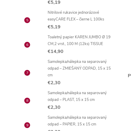
€5,19
Nitrilové rukavice jednorázové
easyCARE FLEX – čierne L 100ks
€5,19
Toaletný papier KAREN JUMBO Ø 19
CM,2 vrst., 100 M (12ks) TISSUE
€14,90
Samolepka/nálepka na separovaný
odpad – ZMIEŠANÝ ODPAD, 15 x 15
cm
P
€2,30
Samolepka/nálepka na separovaný
odpad – PLAST, 15 x 15 cm
€2,30
Samolepka/nálepka na separovaný
odpad – PAPIER, 15 x 15 cm