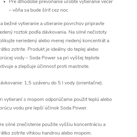
Pre dlhodobé prevoňanie urobte vytieranie večer
– vôňa sa bude šíriť cez noc
a bežné vytieranie a utieranie povrchov pripravte
iedený roztok podľa dávkovania. Na silné nečistoty
plikujte neriedený alebo menej riedený koncentrát a
rátko zotrite. Produkt je ideálny do teplej alebo
orúcej vody – Soda Power sa pri vyššej teplote
ktivuje a zlepšuje účinnosť proti mastnote.
ávkovanie: 1,5 uzáveru do 5 l vody (orientačne).
ri vytieraní s mopom odporúčame použiť teplú alebo
orúcu vodu pre lepší účinok Soda Power.
re silné znečistenie použite vyššiu koncentráciu a
rátko zotrite vlhkou handrou alebo mopom.