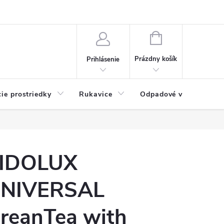
Možnosti platby
Blog
O nás
Kontakty
NÁKUPNÝ
KOŠÍK
Prázdny košík
Prihlásenie
cie prostriedky
Rukavice
Odpadové vrecia
IDOLUX
NIVERSAL
reanTea with