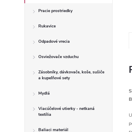
Pracie prostriedky
Rukavice
Odpadové vrecia
Osviežovače vzduchu
Zásobníky, dávkovače, koše, sušiče
a kupeľňové sety
S
Mydlá
B
Viacúčelové utierky - netkaná
textília
U
p
Baliaci materiál
s