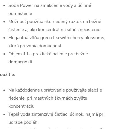
Soda Power na zmäkčenie vody a účinné
odmastenie
Možnosť použitia ako riedený roztok na bežné
čistenie aj ako koncentrát na silné znečistenie
Elegantná vôňa green tea with cherry blossoms,
ktorá prevonia domácnosť
Objem 1 l – praktické balenie pre bežné
domácnosti
oužitie:
Na každodenné upratovanie používajte slabšie
riedenie, pri mastných škvrnách zvýšte
koncentráciu
Teplá voda zintenzívni čistiaci účinok, najmä pri
údržbe podláh