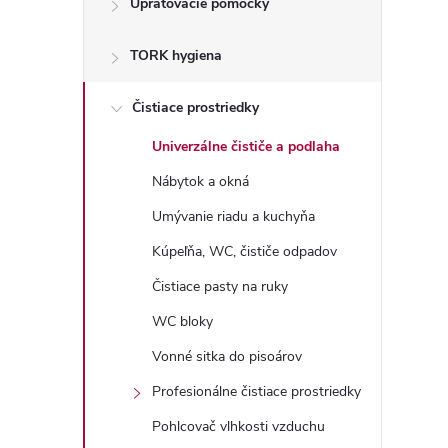
Upratovacie pomôcky
n
TORK hygiena
ý
p
Čistiace prostriedky
Univerzálne čističe a podlaha
a
Nábytok a okná
n
Umývanie riadu a kuchyňa
Kúpeľňa, WC, čističe odpadov
e
Čistiace pasty na ruky
l
WC bloky
Vonné sitka do pisoárov
Profesionálne čistiace prostriedky
Pohlcovač vlhkosti vzduchu