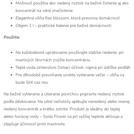
Možnosť použitia ako riedený roztok na bežné čistenie aj ako
koncentrát na silné znečistenie
Elegantná vôňa flax blossom, ktorá prevonia domácnosť
Objem 1 l – praktické balenie pre bežné domácnosti
Použitie:
Na každodenné upratovanie používajte slabšie riedenie, pri
mastných škvrnách zvýšte koncentráciu
Teplá voda zintenzívni čistiaci účinok, najmä pri údržbe podláh
Pre dlhodobé prevoňanie urobte vytieranie večer – vôňa sa
bude šíriť cez noc
Na bežné vytieranie a utieranie povrchov pripravte riedený roztok
podľa dávkovania. Na silné nečistoty aplikujte neriedený alebo menej
riedený koncentrát a krátko zotrite. Produkt je ideálny do teplej
alebo horúcej vody – Soda Power sa pri vyššej teplote aktivuje a
zlepšuje účinnosť proti mastnote.