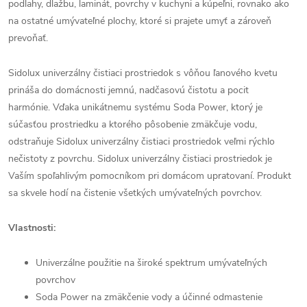
podlahy, dlažbu, laminát, povrchy v kuchyni a kúpeľni, rovnako ako
na ostatné umývateľné plochy, ktoré si prajete umyť a zároveň
prevoňať.
Sidolux univerzálny čistiaci prostriedok s vôňou ľanového kvetu
prináša do domácnosti jemnú, nadčasovú čistotu a pocit
harmónie. Vďaka unikátnemu systému Soda Power, ktorý je
súčasťou prostriedku a ktorého pôsobenie zmäkčuje vodu,
odstraňuje Sidolux univerzálny čistiaci prostriedok veľmi rýchlo
nečistoty z povrchu. Sidolux univerzálny čistiaci prostriedok je
Vaším spoľahlivým pomocníkom pri domácom upratovaní. Produkt
sa skvele hodí na čistenie všetkých umývateľných povrchov.
Vlastnosti:
Univerzálne použitie na široké spektrum umývateľných
povrchov
Soda Power na zmäkčenie vody a účinné odmastenie