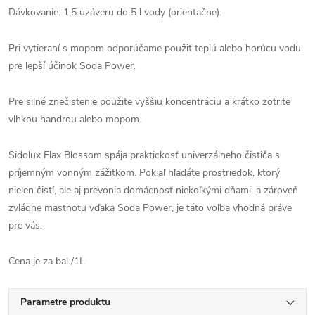
Dávkovanie: 1,5 uzáveru do 5 l vody (orientačne).
Pri vytieraní s mopom odporúčame použiť teplú alebo horúcu vodu
pre lepší účinok Soda Power.
Pre silné znečistenie použite vyššiu koncentráciu a krátko zotrite
vlhkou handrou alebo mopom.
Sidolux Flax Blossom spája praktickosť univerzálneho čističa s
príjemným vonným zážitkom. Pokiaľ hľadáte prostriedok, ktorý
nielen čistí, ale aj prevonia domácnosť niekoľkými dňami, a zároveň
zvládne mastnotu vďaka Soda Power, je táto voľba vhodná práve
pre vás.
Cena je za bal./1L
Parametre produktu