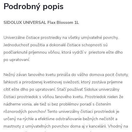
Podrobný popis
SIDOLUX UNIVERSAL Flax Blossom 1L
Univerzálne čistiace prostriedky na všetky umývateľné povrchy.
Jednoduchosť použitia a dokonalé čistiace schopnosti sú
podčiarknuté príjemnou vôňou, ktorá vydrží v priestore ešte dlho
po upratovaní.
Nežný závan ľanového kvetu prináša do vášho domova pocit čistoty,
ľahkosti a prirodzenej kvetinovej sviežosti, ktorý zostáva príjemne
cítiť ešte dlho po upratovaní. Stačí používať Sidolux univerzálny
čistiaci prostriedok s vôňou ľanového kvetu. Prostriedok nielen že
nádherne vonia, ale tiež si bez problémov poradí s čistením
rôznorodých povrchov! Tento univerzálny čistiaci prostriedok je
určený na rýchle a efektívne odstraňovanie bežných nečistôt a
mastnoty z umývateľných povrchov doma aj v kancelárii. Vhodný na