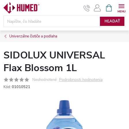
Prejsť
NÁKUPN
KOŠÍK
na
obsah
HĽADAŤ
Univerzálne čističe a podlaha
SIDOLUX UNIVERSAL
Flax Blossom 1L
Podrobnosti hodnotenia
Neohodnotené
Kód:
01010521