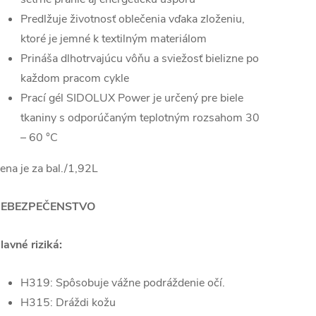
Predlžuje životnosť oblečenia vďaka zloženiu,
ktoré je jemné k textilným materiálom
Prináša dlhotrvajúcu vôňu a sviežosť bielizne po
každom pracom cykle
Prací gél SIDOLUX Power je určený pre biele
tkaniny s odporúčaným teplotným rozsahom 30
– 60 °C
ena je za bal./1,92L
EBEZPEČENSTVO
lavné riziká:
H319: Spôsobuje vážne podráždenie očí.
H315: Dráždi kožu