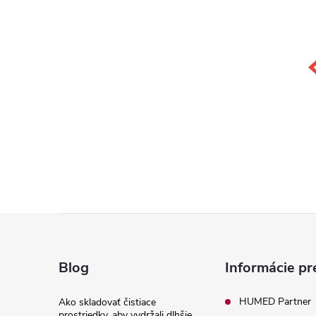
Z
á
Blog
Informácie pr
p
HUMED Partner
Ako skladovať čistiace
prostriedky, aby vydržali dlhšie