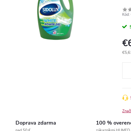
Kód:
€
€5,6
Jedn
cena
Znač
Doprava zdarma
100 % overen
nad 50 €
zákazníkmi HUMED