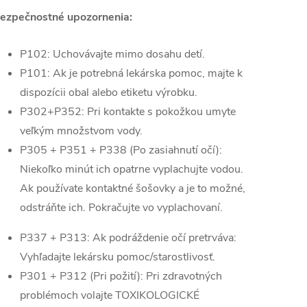
ezpečnostné upozornenia:
P102: Uchovávajte mimo dosahu detí.
P101: Ak je potrebná lekárska pomoc, majte k
dispozícii obal alebo etiketu výrobku.
P302+P352: Pri kontakte s pokožkou umyte
veľkým množstvom vody.
P305 + P351 + P338 (Po zasiahnutí očí):
Niekoľko minút ich opatrne vyplachujte vodou.
Ak používate kontaktné šošovky a je to možné,
odstráňte ich. Pokračujte vo vyplachovaní.
P337 + P313: Ak podráždenie očí pretrváva:
Vyhľadajte lekársku pomoc/starostlivosť.
P301 + P312 (Pri požití): Pri zdravotných
problémoch volajte TOXIKOLOGICKÉ