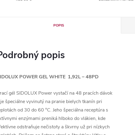
POPIS
Podrobný popis
IDOLUX POWER GEL WHITE 1,92L – 48PD
rací gél SIDOLUX Power vystačí na 48 pracích dávok
 je špeciálne vyvinutý na pranie bielych tkanín pri
eplotách od 30 do 60 °C. Jeho špeciálna receptúra s
ktívnymi enzýmami preniká hlboko do vlákien, kde
fektívne odstraňuje nečistoty a škvrny už pri nízkych