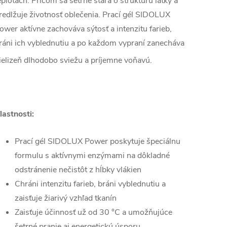
eplotách. Pričom sa šetrne stará o štruktúru látky a
redlžuje životnosť oblečenia. Prací gél SIDOLUX
ower aktívne zachováva sýtosť a intenzitu farieb,
ráni ich vyblednutiu a po každom vypraní zanecháva
ielizeň dlhodobo sviežu a príjemne voňavú. ​
​​​
lastnosti:
Prací gél SIDOLUX Power poskytuje špeciálnu
formulu s aktívnymi enzýmami na dôkladné
odstránenie nečistôt z hĺbky vlákien
Chráni intenzitu farieb, bráni vyblednutiu a
zaisťuje žiarivý vzhľad tkanín
Zaisťuje účinnosť už od 30 °C a umožňujúce
šetrné pranie aj energetickú úsporu