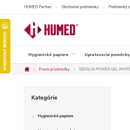
Prejsť
HUMED Partner
Obchodné podmienky
Podmienky o
na
obsah
Hygienické papiere
Upratovacie pomôcky
Pracie prostriedky
SIDOLUX POWER GEL WHITE
Domov
B
Preskočiť
Kategórie
kategórie
o
Hygienické papiere
č