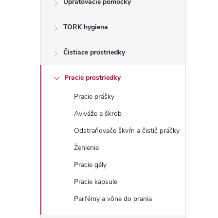
Upratovacie pomôcky
n
TORK hygiena
ý
p
Čistiace prostriedky
a
Pracie prostriedky
Pracie prášky
n
Aviváže a škrob
e
Odstraňovače škvŕn a čistič práčky
Žehlenie
l
Pracie gély
Pracie kapsule
Parfémy a vône do prania