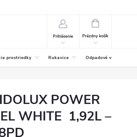
Možnosti platby
Blog
O nás
Kontakty
NÁKUPNÝ
KOŠÍK
Prázdny košík
Prihlásenie
cie prostriedky
Rukavice
Odpadové vrecia
IDOLUX POWER
EL WHITE 1,92L –
8PD