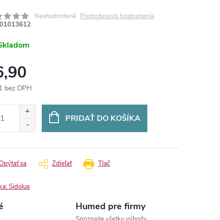
Podrobnosti hodnotenia
Neohodnotené
01013612
Skladom
6,90
1 bez DPH
otková
:
PRIDAŤ DO KOŠÍKA
Opýtať sa
Zdieľať
Tlač
ka:
Sidolux
é
Humed pre firmy
Spoznajte všetky výhody.