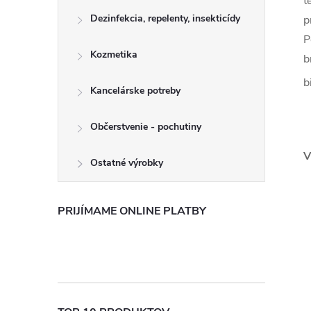
t
Dezinfekcia, repelenty, insekticídy
p
P
Kozmetika
b
b
Kancelárske potreby
Občerstvenie - pochutiny
V
Ostatné výrobky
PRIJÍMAME ONLINE PLATBY