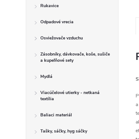
Rukavice
Odpadové vrecia
Osviežovače vzduchu
Zásobníky, dávkovače, koše, sušiče
a kupeľňové sety
Mydlá
S
Viacúčelové utierky - netkaná
P
textília
a
t
Baliaci materiál
a
e
Tašky, sáčky, hyg sáčky