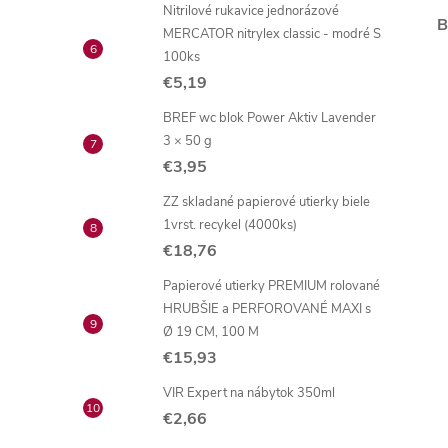
Nitrilové rukavice jednorázové
B
MERCATOR nitrylex classic - modré S
100ks
€5,19
BREF wc blok Power Aktiv Lavender
3 × 50 g
€3,95
ZZ skladané papierové utierky biele
1vrst. recykel (4000ks)
€18,76
Papierové utierky PREMIUM rolované
HRUBŠIE a PERFOROVANÉ MAXI s
Ø 19 CM, 100 M
€15,93
VIR Expert na nábytok 350ml
€2,66