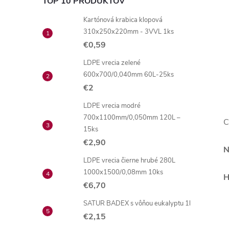
TOP 10 PRODUKTOV
Kartónová krabica klopová
310x250x220mm - 3VVL 1ks
€0,59
LDPE vrecia zelené
600x700/0,040mm 60L-25ks
€2
LDPE vrecia modré
700x1100mm/0,050mm 120L –
C
15ks
€2,90
N
LDPE vrecia čierne hrubé 280L
1000x1500/0,08mm 10ks
H
€6,70
SATUR BADEX s vôňou eukalyptu 1l
€2,15