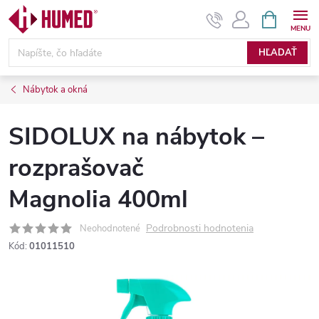
Prejsť
NÁKUPN
KOŠÍK
na
obsah
HĽADAŤ
Nábytok a okná
SIDOLUX na nábytok –
rozprašovač
Magnolia 400ml
Podrobnosti hodnotenia
Neohodnotené
Kód:
01011510