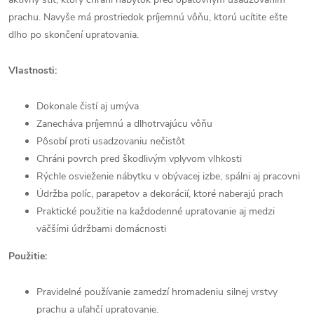
prachu. Navyše má prostriedok príjemnú vôňu, ktorú ucítite ešte
dlho po skončení upratovania.
Vlastnosti:
Dokonale čistí aj umýva
Zanecháva príjemnú a dlhotrvajúcu vôňu
Pôsobí proti usadzovaniu nečistôt
Chráni povrch pred škodlivým vplyvom vlhkosti
Rýchle osvieženie nábytku v obývacej izbe, spálni aj pracovni
Údržba políc, parapetov a dekorácií, ktoré naberajú prach
Praktické použitie na každodenné upratovanie aj medzi
väčšími údržbami domácnosti
Použitie:
Pravidelné používanie zamedzí hromadeniu silnej vrstvy
prachu a uľahčí upratovanie.