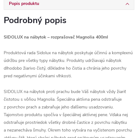
Popis produktu
Podrobný popis
SIDOLUX na nábytok – rozprašovač Magnolia 400ml
Produktová rada Sidolux na nábytok poskytuje účinnú a komplexnú
údržbu pre všetky typy nábytku. Produkty udržiavajú nábytok
dlhodobo žiarivo čistý, dôkladne ho čistia a chránia jeho povrchy
pred negatívnymi účinkami vlhkosti.
SIDOLUX na nábytok proti prachu bude Váš nábytok vždy žiariť
čistotou s vôňou Magnolia. Špeciálna aktívna pena odstraňuje
z povrchov prach a zabraňuje jeho ďalšiemu usadzovaniu.
Tajomstvo produktu spočíva v špeciálnej aktívnej pene. Vďaka nej
odstraňuje prostriedok všetky drobné častice z povrchu nábytku
a nezanecháva šmuhy. Okrem toho vytvára na vyčistenom povrchu
aktívny štít, ktorý chráni nábytok pred opätovným usadzovaním