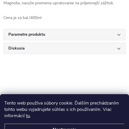
Magnolia, navyše premenia upratovanie na príjemnejší zážitok.
Cena je za bal./400ml
Parametre produktu
Diskusia
Z
Tento web používa súbory cookie. Ďalším prechádzaním
Blog
á
tohto webu vyjadrujete súhlas s ich používaním. Viac
informácií
tu
.
Informácie pre vás
p