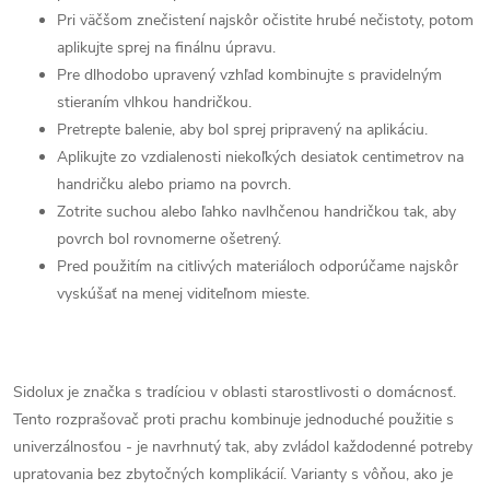
Pri väčšom znečistení najskôr očistite hrubé nečistoty, potom
aplikujte sprej na finálnu úpravu.
Pre dlhodobo upravený vzhľad kombinujte s pravidelným
stieraním vlhkou handričkou.
Pretrepte balenie, aby bol sprej pripravený na aplikáciu.
Aplikujte zo vzdialenosti niekoľkých desiatok centimetrov na
handričku alebo priamo na povrch.
Zotrite suchou alebo ľahko navlhčenou handričkou tak, aby
povrch bol rovnomerne ošetrený.
Pred použitím na citlivých materiáloch odporúčame najskôr
vyskúšať na menej viditeľnom mieste.
Sidolux je značka s tradíciou v oblasti starostlivosti o domácnosť.
Tento rozprašovač proti prachu kombinuje jednoduché použitie s
univerzálnosťou - je navrhnutý tak, aby zvládol každodenné potreby
upratovania bez zbytočných komplikácií. Varianty s vôňou, ako je