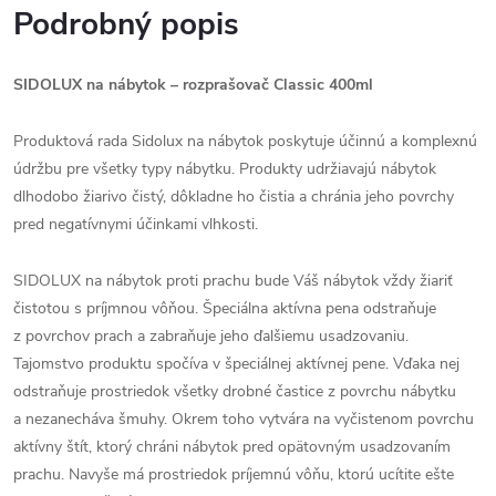
Podrobný popis
SIDOLUX na nábytok – rozprašovač Classic 400ml
Produktová rada Sidolux na nábytok poskytuje účinnú a komplexnú
údržbu pre všetky typy nábytku. Produkty udržiavajú nábytok
dlhodobo žiarivo čistý, dôkladne ho čistia a chránia jeho povrchy
pred negatívnymi účinkami vlhkosti.
SIDOLUX na nábytok proti prachu bude Váš nábytok vždy žiariť
čistotou s príjmnou vôňou. Špeciálna aktívna pena odstraňuje
z povrchov prach a zabraňuje jeho ďalšiemu usadzovaniu.
Tajomstvo produktu spočíva v špeciálnej aktívnej pene. Vďaka nej
odstraňuje prostriedok všetky drobné častice z povrchu nábytku
a nezanecháva šmuhy. Okrem toho vytvára na vyčistenom povrchu
aktívny štít, ktorý chráni nábytok pred opätovným usadzovaním
prachu. Navyše má prostriedok príjemnú vôňu, ktorú ucítite ešte