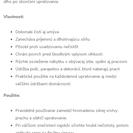
dlho po skončení upratovania.
Vlastnosti:
Dokonale čistí aj umýva
Zanecháva príjemnú a dlhotrvajúcu vôňu
Pôsobí proti usadzovaniu nečistôt
Chráni povrch pred škodlivým vplyvom vlhkosti
Rýchle osvieženie nábytku v obývacej izbe, spálni aj pracovni
Údržba políc, parapetov a dekorácií, ktoré naberajú prach
Praktické použitie na každodenné upratovanie aj medzi
väčšími údržbami domácnosti
Použitie:
Pravidelné používanie zamedzí hromadeniu silnej vrstvy
prachu a uľahčí upratovanie.
Pri väčšom znečistení najskôr očistite hrubé nečistoty, potom
aplikujte sprej na finálnu úpravu.