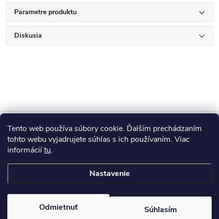
Parametre produktu
Diskusia
Z
Tento web používa súbory cookie. Ďalším prechádzaním
Blog
á
tohto webu vyjadrujete súhlas s ich používaním. Viac
informácií
tu
.
Informácie pre vás
p
Nastavenie
ä
Copyright 2026
HUMED
. Všetky práva vyhradené.
Odmietnuť
Súhlasím
Vytvoril Shoptet