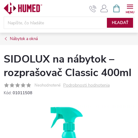
Prejsť
NÁKUPN
KOŠÍK
na
obsah
HĽADAŤ
Nábytok a okná
SIDOLUX na nábytok –
rozprašovač Classic 400ml
Podrobnosti hodnotenia
Neohodnotené
Kód:
01011508