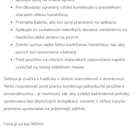
Pre dlhodobo upravený vzhľad kombinujte s pravidelným
stieraním vlhkou handričkou.
Pretrepte balenie, aby bol sprej pripravený na aplikáciu.
Aplikujte zo vzdialenosti niekoľkých desiatok centimetrov na
handričku alebo priamo na povrch.
Zotrite suchou alebo ľahko navlhčenou handričkou tak, aby
povrch bol rovnomerne ošetrený.
Pred použitím na citlivých materiáloch odporúčame najskôr
vyskúšať na menej viditeľnom mieste.
Sidolux je značka s tradíciou v oblasti starostlivosti o domácnosť.
Tento rozprašovač proti prachu kombinuje jednoduché použitie s
univerzálnosťou - je navrhnutý tak, aby zvládol každodenné potreby
upratovania bez zbytočných komplikácií. Varianty s vôňou navyše
premenia upratovanie na príjemnejší zážitok.
Cena je za bal./400ml