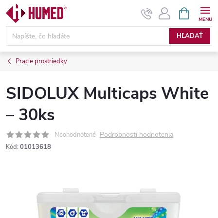
Prejsť
NÁKUPN
KOŠÍK
na
obsah
HĽADAŤ
Pracie prostriedky
SIDOLUX Multicaps White
– 30ks
Podrobnosti hodnotenia
Neohodnotené
Kód:
01013618