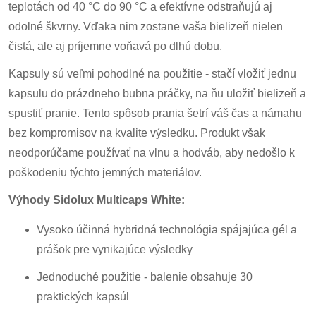
teplotách od 40 °C do 90 °C a efektívne odstraňujú aj
odolné škvrny. Vďaka nim zostane vaša bielizeň nielen
čistá, ale aj príjemne voňavá po dlhú dobu.
Kapsuly sú veľmi pohodlné na použitie - stačí vložiť jednu
kapsulu do prázdneho bubna práčky, na ňu uložiť bielizeň a
spustiť pranie. Tento spôsob prania šetrí váš čas a námahu
bez kompromisov na kvalite výsledku. Produkt však
neodporúčame používať na vlnu a hodváb, aby nedošlo k
poškodeniu týchto jemných materiálov.
Výhody Sidolux Multicaps White:
Vysoko účinná hybridná technológia spájajúca gél a
prášok pre vynikajúce výsledky
Jednoduché použitie - balenie obsahuje 30
praktických kapsúl