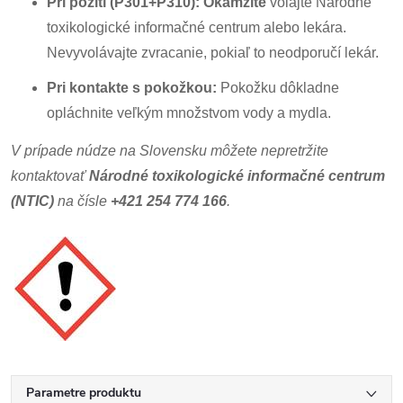
Pri požití (P301+P310):
Okamžite
volajte Národné
toxikologické informačné centrum alebo lekára.
Nevyvolávajte zvracanie, pokiaľ to neodporučí lekár.
Pri kontakte s pokožkou:
Pokožku dôkladne
opláchnite veľkým množstvom vody a mydla.
V prípade núdze na Slovensku môžete nepretržite
kontaktovať
Národné toxikologické informačné centrum
(NTIC)
na čísle
+421 254 774 166
.
Parametre produktu