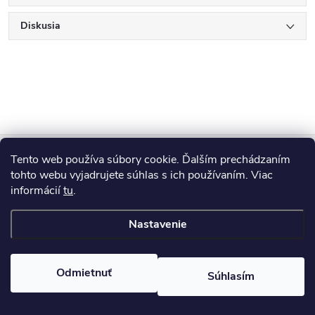
Diskusia
Z
Tento web používa súbory cookie. Ďalším prechádzaním
Blog
á
tohto webu vyjadrujete súhlas s ich používaním. Viac
informácií
tu
.
Informácie pre vás
p
Nastavenie
ä
Copyright 2026
HUMED
. Všetky práva vyhradené.
Odmietnuť
Súhlasím
t
Vytvoril Shoptet