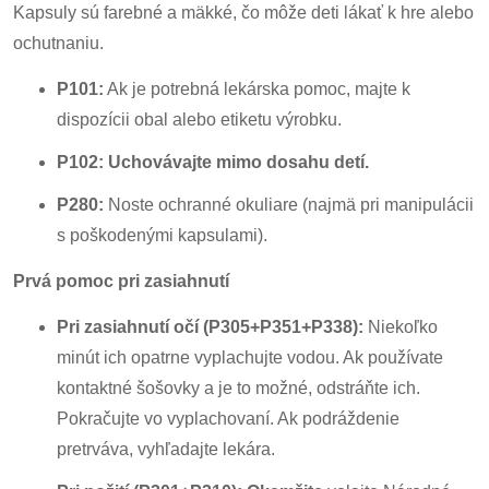
Kapsuly sú farebné a mäkké, čo môže deti lákať k hre alebo
ochutnaniu.
P101:
Ak je potrebná lekárska pomoc, majte k
dispozícii obal alebo etiketu výrobku.
P102:
Uchovávajte mimo dosahu detí.
P280:
Noste ochranné okuliare (najmä pri manipulácii
s poškodenými kapsulami).
Prvá pomoc pri zasiahnutí
Pri zasiahnutí očí (P305+P351+P338):
Niekoľko
minút ich opatrne vyplachujte vodou. Ak používate
kontaktné šošovky a je to možné, odstráňte ich.
Pokračujte vo vyplachovaní. Ak podráždenie
pretrváva, vyhľadajte lekára.