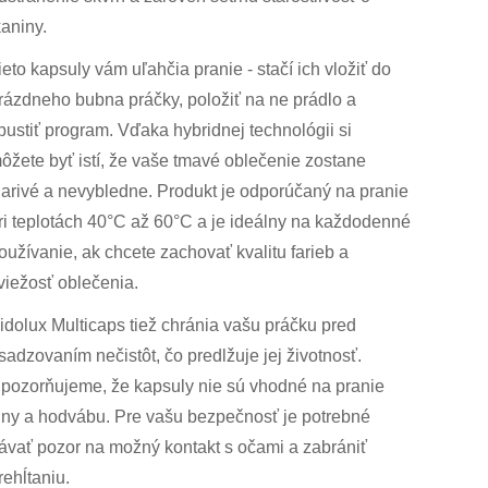
kaniny.
ieto kapsuly vám uľahčia pranie - stačí ich vložiť do
rázdneho bubna práčky, položiť na ne prádlo a
pustiť program. Vďaka hybridnej technológii si
ôžete byť istí, že vaše tmavé oblečenie zostane
iarivé a nevybledne. Produkt je odporúčaný na pranie
ri teplotách 40°C až 60°C a je ideálny na každodenné
oužívanie, ak chcete zachovať kvalitu farieb a
viežosť oblečenia.
idolux Multicaps tiež chránia vašu práčku pred
sadzovaním nečistôt, čo predlžuje jej životnosť.
pozorňujeme, že kapsuly nie sú vhodné na pranie
lny a hodvábu. Pre vašu bezpečnosť je potrebné
ávať pozor na možný kontakt s očami a zabrániť
rehĺtaniu.