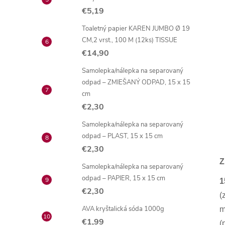
€5,19
Toaletný papier KAREN JUMBO Ø 19
CM,2 vrst., 100 M (12ks) TISSUE
€14,90
Samolepka/nálepka na separovaný
odpad – ZMIEŠANÝ ODPAD, 15 x 15
cm
€2,30
Samolepka/nálepka na separovaný
odpad – PLAST, 15 x 15 cm
€2,30
Z
Samolepka/nálepka na separovaný
odpad – PAPIER, 15 x 15 cm
1
€2,30
(
AVA kryštalická sóda 1000g
m
€1,99
(