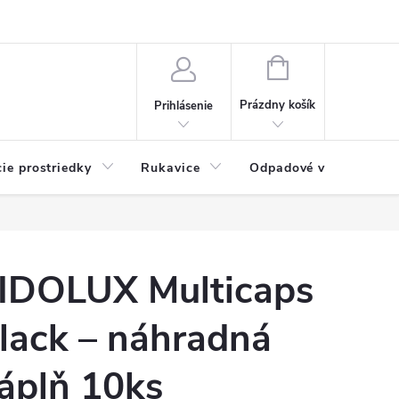
Možnosti platby
Blog
O nás
Kontakty
NÁKUPNÝ
KOŠÍK
Prázdny košík
Prihlásenie
cie prostriedky
Rukavice
Odpadové vrecia
IDOLUX Multicaps
lack – náhradná
áplň 10ks