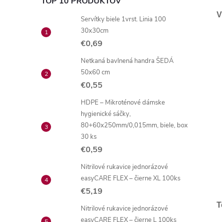
TOP 10 PRODUKTOV
V
Servítky biele 1vrst. Linia 100
30x30cm
€0,69
Netkaná bavlnená handra ŠEDÁ
50x60 cm
€0,55
HDPE – Mikroténové dámske
hygienické sáčky,
80+60x250mm/0,015mm, biele, box
30 ks
€0,59
Nitrilové rukavice jednorázové
easyCARE FLEX – čierne XL 100ks
€5,19
T
Nitrilové rukavice jednorázové
easyCARE FLEX – čierne L 100ks