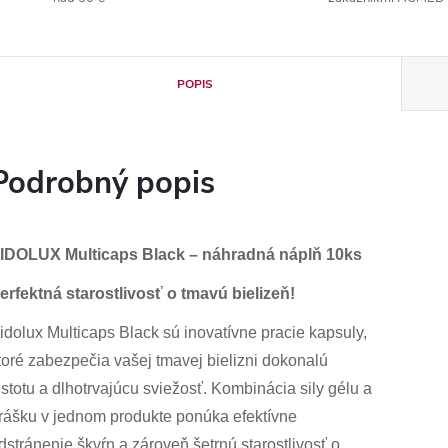
POPIS
Podrobný popis
IDOLUX Multicaps Black – náhradná náplň 10ks
erfektná starostlivosť o tmavú bielizeň!
idolux Multicaps Black sú inovatívne pracie kapsuly,
toré zabezpečia vašej tmavej bielizni dokonalú
istotu a dlhotrvajúcu sviežosť. Kombinácia sily gélu a
rášku v jednom produkte ponúka efektívne
dstránenie škvŕn a zároveň šetrnú starostlivosť o