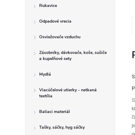
Rukavice
Odpadové vrecia
Osviežovače vzduchu
Zásobníky, dávkovače, koše, sušiče
a kupeľňové sety
Mydlá
S
P
Viacúčelové utierky - netkaná
textília
S
k
Baliaci materiál
č
p
Tašky, sáčky, hyg sáčky
o