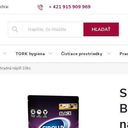
+ 421 915 909 969
chrany osobných údajov
Reklamačný poriadok
Humed pre firmy
HĽADAŤ
TORK hygiena
Čistiace prostriedky
Pra
áhradná náplň 10ks
S
B
n