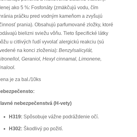
enej ako 5 %: Fosfonáty (zmäkčujú vodu, čím
hránia práčku pred vodným kameňom a zvyšujú
činnosť prania). Obsahujú parfumované zložky, ktoré
odávajú bielizni sviežu vôňu. Tieto špecifické látky
ôžu u citlivých ľudí vyvolať alergickú reakciu (sú
vedené na konci zloženia):
Benzylsalicylát,
itronellol, Geraniol, Hexyl cinnamal, Limonene,
inalool.
ena je za bal./10ks
ebezpečensto:
lavné nebezpečenstvá (H-vety)
H319:
Spôsobuje vážne podráždenie očí.
H302:
Škodlivý po požití.