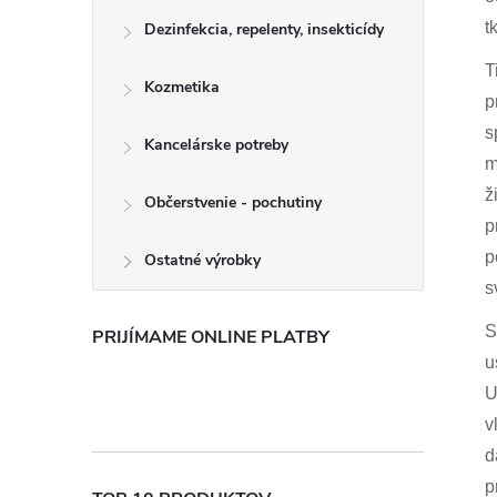
t
Dezinfekcia, repelenty, insekticídy
T
Kozmetika
p
s
Kancelárske potreby
m
ž
Občerstvenie - pochutiny
p
p
Ostatné výrobky
s
S
PRIJÍMAME ONLINE PLATBY
u
U
v
d
p