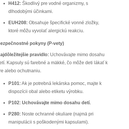
H412:
Škodlivý pre vodné organizmy, s
dlhodobými účinkami.
EUH208:
Obsahuje špecifické vonné zložky,
ktoré môžu vyvolať alergickú reakciu.
ezpečnostné pokyny (P-vety)
ajdôležitejšie pravidlo:
Uchovávajte mimo dosahu
etí. Kapsuly sú farebné a mäkké, čo môže deti lákať k
re alebo ochutnaniu.
P101:
Ak je potrebná lekárska pomoc, majte k
dispozícii obal alebo etiketu výrobku.
P102:
Uchovávajte mimo dosahu detí.
P280:
Noste ochranné okuliare (najmä pri
manipulácii s poškodenými kapsulami).