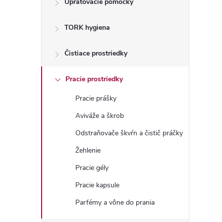
Upratovacie pomôcky
n
TORK hygiena
ý
p
Čistiace prostriedky
a
Pracie prostriedky
Pracie prášky
n
Aviváže a škrob
e
Odstraňovače škvŕn a čistič práčky
Žehlenie
l
Pracie gély
Pracie kapsule
Parfémy a vône do prania