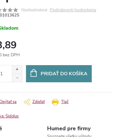
Podrobnosti hodnotenia
Neohodnotené
01013625
Skladom
3,89
6 bez DPH
otková
:
PRIDAŤ DO KOŠÍKA
Opýtať sa
Zdieľať
Tlač
ka:
Sidolux
é
Humed pre firmy
Spoznajte všetky výhody.