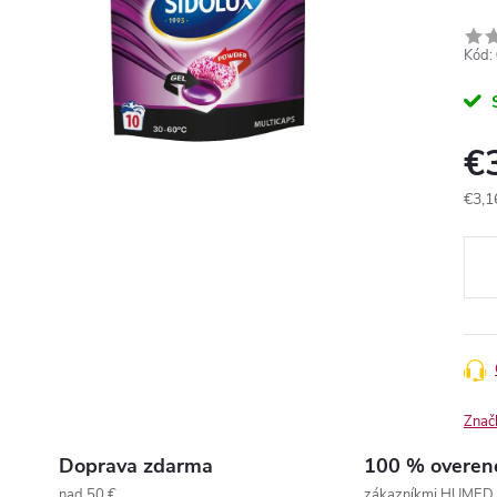
Kód:
€
€3,1
Jedn
cena
Znač
Doprava zdarma
100 % overen
nad 50 €
zákazníkmi HUMED