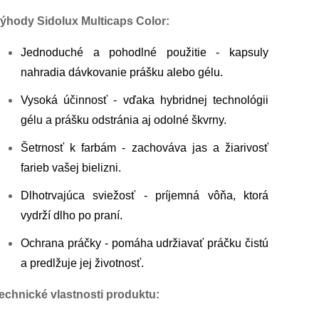
ýhody Sidolux Multicaps Color:
Jednoduché a pohodlné použitie
- kapsuly
nahradia dávkovanie prášku alebo gélu.
Vysoká účinnosť
- vďaka hybridnej technológii
gélu a prášku odstránia aj odolné škvrny.
Šetrnosť k farbám
- zachováva jas a žiarivosť
farieb vašej bielizni.
Dlhotrvajúca sviežosť
- príjemná vôňa, ktorá
vydrží dlho po praní.
Ochrana práčky
- pomáha udržiavať práčku čistú
a predlžuje jej životnosť.
echnické vlastnosti produktu: