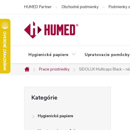
Prejsť
HUMED Partner
Obchodné podmienky
Podmienky o
na
obsah
Hygienické papiere
Upratovacie pomôcky
Pracie prostriedky
SIDOLUX Multicaps Black – n
Domov
B
Preskočiť
Kategórie
kategórie
o
Hygienické papiere
č