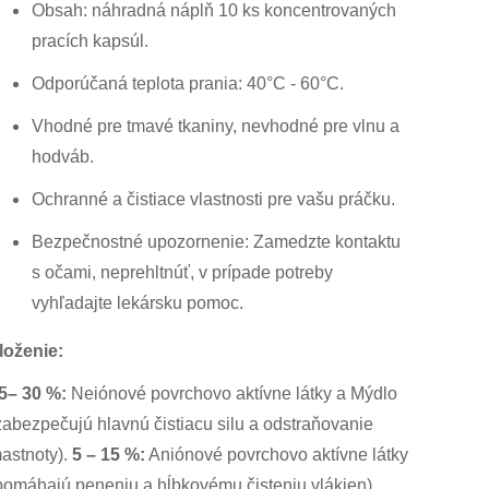
Obsah: náhradná náplň 10 ks koncentrovaných
pracích kapsúl.
Odporúčaná teplota prania: 40°C - 60°C.
Vhodné pre tmavé tkaniny, nevhodné pre vlnu a
hodváb.
Ochranné a čistiace vlastnosti pre vašu práčku.
Bezpečnostné upozornenie: Zamedzte kontaktu
s očami, neprehltnúť, v prípade potreby
vyhľadajte lekársku pomoc.
loženie:
5– 30 %:
Neiónové povrchovo aktívne látky a Mýdlo
zabezpečujú hlavnú čistiacu silu a odstraňovanie
astnoty).
5 – 15 %:
Aniónové povrchovo aktívne látky
pomáhajú peneniu a hĺbkovému čisteniu vlákien).