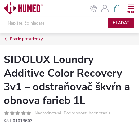
Prejsť
NÁKUPN
KOŠÍK
na
obsah
HĽADAŤ
Pracie prostriedky
SIDOLUX Loundry
Additive Color Recovery
3v1 – odstraňovač škvŕn a
obnova farieb 1L
Podrobnosti hodnotenia
Neohodnotené
Kód:
01013603