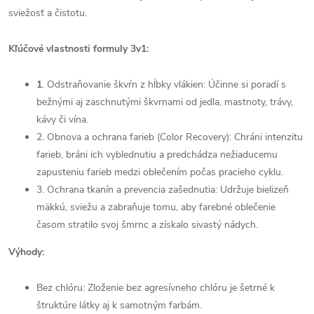
sviežosť a čistotu.
Kľúčové vlastnosti formuly 3v1:
1
. Odstraňovanie škvŕn z hĺbky vlákien: Účinne si poradí s
bežnými aj zaschnutými škvrnami od jedla, mastnoty, trávy,
kávy či vína.
2. Obnova a ochrana farieb (Color Recovery): Chráni intenzitu
farieb, bráni ich vyblednutiu a predchádza nežiaducemu
zapusteniu farieb medzi oblečením počas pracieho cyklu.
3. Ochrana tkanín a prevencia zašednutia: Udržuje bielizeň
mäkkú, sviežu a zabraňuje tomu, aby farebné oblečenie
časom stratilo svoj šmrnc a získalo sivastý nádych.
Výhody:
Bez chlóru: Zloženie bez agresívneho chlóru je šetrné k
štruktúre látky aj k samotným farbám.