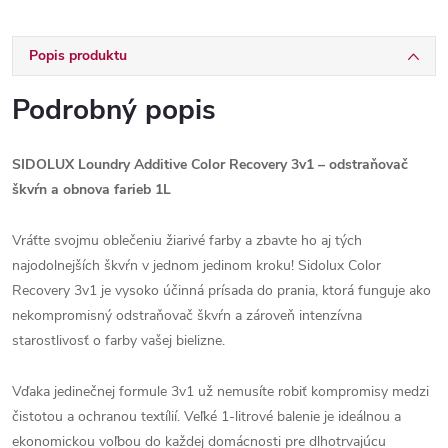
Popis produktu
Podrobný popis
SIDOLUX Loundry Additive Color Recovery 3v1 – odstraňovač
škvŕn a obnova farieb 1L
Vráťte svojmu oblečeniu žiarivé farby a zbavte ho aj tých
najodolnejších škvŕn v jednom jedinom kroku! Sidolux Color
Recovery 3v1 je vysoko účinná prísada do prania, ktorá funguje ako
nekompromisný odstraňovač škvŕn a zároveň intenzívna
starostlivosť o farby vašej bielizne.
Vďaka jedinečnej formule 3v1 už nemusíte robiť kompromisy medzi
čistotou a ochranou textílií. Veľké 1-litrové balenie je ideálnou a
ekonomickou voľbou do každej domácnosti pre dlhotrvajúcu