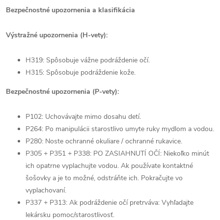
Bezpečnostné upozornenia a klasifikácia
Výstražné upozornenia (H-vety):
H319: Spôsobuje vážne podráždenie očí.
H315: Spôsobuje podráždenie kože.
Bezpečnostné upozornenia (P-vety):
P102: Uchovávajte mimo dosahu detí.
P264: Po manipulácii starostlivo umyte ruky mydlom a vodou.
P280: Noste ochranné okuliare / ochranné rukavice.
P305 + P351 + P338: PO ZASIAHNUTÍ OČÍ: Niekoľko minút
ich opatrne vyplachujte vodou. Ak používate kontaktné
šošovky a je to možné, odstráňte ich. Pokračujte vo
vyplachovaní.
P337 + P313: Ak podráždenie očí pretrváva: Vyhľadajte
lekársku pomoc/starostlivosť.