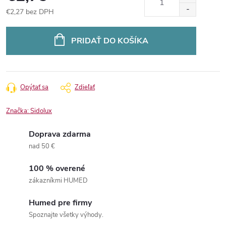
€2,27 bez DPH
Jednotková
cena:
PRIDAŤ DO KOŠÍKA
Opýtať sa
Zdieľať
Značka:
Sidolux
Doprava zdarma
nad 50 €
100 % overené
zákazníkmi HUMED
Humed pre firmy
Spoznajte všetky výhody.