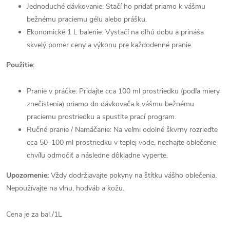
Jednoduché dávkovanie: Stačí ho pridať priamo k vášmu
bežnému praciemu gélu alebo prášku.
Ekonomické 1 L balenie: Vystačí na dlhú dobu a prináša
skvelý pomer ceny a výkonu pre každodenné pranie.
Použitie:
Pranie v práčke: Pridajte cca 100 ml prostriedku (podľa miery
znečistenia) priamo do dávkovača k vášmu bežnému
praciemu prostriedku a spustite prací program.
Ručné pranie / Namáčanie: Na veľmi odolné škvrny rozrieďte
cca 50–100 ml prostriedku v teplej vode, nechajte oblečenie
chvíľu odmočiť a následne dôkladne vyperte.
Upozornenie:
Vždy dodržiavajte pokyny na štítku vášho oblečenia.
Nepoužívajte na vlnu, hodváb a kožu.
Cena je za bal./1L