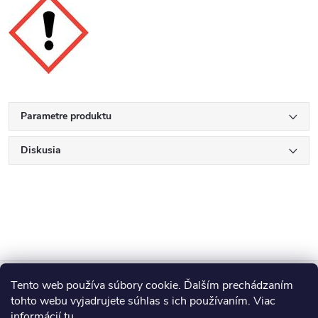
Parametre produktu
Diskusia
Z
Tento web používa súbory cookie. Ďalším prechádzaním
Blog
á
tohto webu vyjadrujete súhlas s ich používaním. Viac
informácií
tu
.