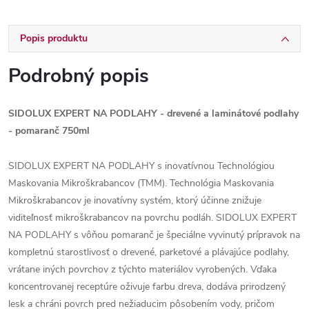
Popis produktu
Podrobný popis
SIDOLUX EXPERT NA PODLAHY - drevené a laminátové podlahy
- pomaranč 750ml
SIDOLUX EXPERT NA PODLAHY s inovatívnou Technológiou
Maskovania Mikroškrabancov (TMM). Technológia Maskovania
Mikroškrabancov je inovatívny systém, ktorý účinne znižuje
viditeľnosť mikroškrabancov na povrchu podláh. SIDOLUX EXPERT
NA PODLAHY s vôňou pomaranč je špeciálne vyvinutý prípravok na
kompletnú starostlivosť o drevené, parketové a plávajúce podlahy,
vrátane iných povrchov z týchto materiálov vyrobených. Vďaka
koncentrovanej receptúre oživuje farbu dreva, dodáva prirodzený
lesk a chráni povrch pred nežiaducim pôsobením vody, pričom