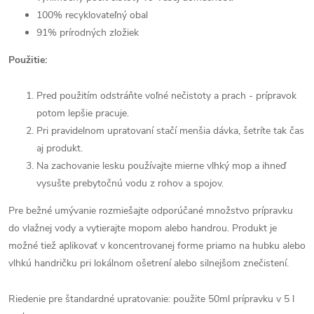
100% recyklovateľný obal
91% prírodných zložiek
Použitie:
Pred použitím odstráňte voľné nečistoty a prach - prípravok
potom lepšie pracuje.
Pri pravidelnom upratovaní stačí menšia dávka, šetríte tak čas
aj produkt.
Na zachovanie lesku používajte mierne vlhký mop a ihneď
vysušte prebytočnú vodu z rohov a spojov.
Pre bežné umývanie rozmiešajte odporúčané množstvo prípravku
do vlažnej vody a vytierajte mopom alebo handrou. Produkt je
možné tiež aplikovať v koncentrovanej forme priamo na hubku alebo
vlhkú handričku pri lokálnom ošetrení alebo silnejšom znečistení.
Riedenie pre štandardné upratovanie: použite 50ml prípravku v 5 l