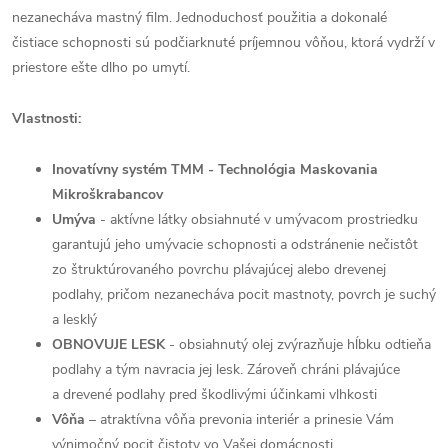
nezanecháva mastný film. Jednoduchosť použitia a dokonalé
čistiace schopnosti sú podčiarknuté príjemnou vôňou, ktorá vydrží v
priestore ešte dlho po umytí.
Vlastnosti:
Inovatívny systém TMM - Technológia Maskovania
Mikroškrabancov
Umýva
- aktívne látky obsiahnuté v umývacom prostriedku
garantujú jeho umývacie schopnosti a odstránenie nečistôt
zo štruktúrovaného povrchu plávajúcej alebo drevenej
podlahy, pričom nezanecháva pocit mastnoty, povrch je suchý
a lesklý
OBNOVUJE LESK
- obsiahnutý olej zvýrazňuje hĺbku odtieňa
podlahy a tým navracia jej lesk. Zároveň chráni plávajúce
a drevené podlahy pred škodlivými účinkami vlhkosti
Vôňa
– atraktívna vôňa prevonia interiér a prinesie Vám
výnimočný pocit čistoty vo Vašej domácnosti