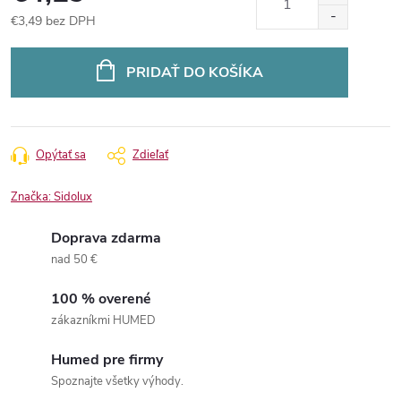
€3,49 bez DPH
Jednotková
cena:
PRIDAŤ DO KOŠÍKA
Opýtať sa
Zdieľať
Značka:
Sidolux
Doprava zdarma
nad 50 €
100 % overené
zákazníkmi HUMED
Humed pre firmy
Spoznajte všetky výhody.