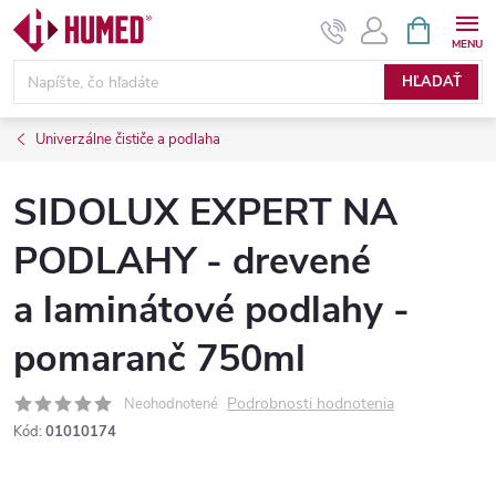
Prejsť
NÁKUPN
KOŠÍK
na
obsah
HĽADAŤ
Univerzálne čističe a podlaha
SIDOLUX EXPERT NA
PODLAHY - drevené
a laminátové podlahy -
pomaranč 750ml
Podrobnosti hodnotenia
Neohodnotené
Kód:
01010174