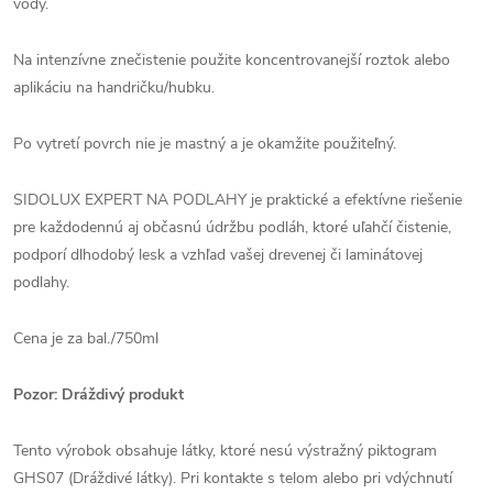
vody.
Na intenzívne znečistenie použite koncentrovanejší roztok alebo
aplikáciu na handričku/hubku.
Po vytretí povrch nie je mastný a je okamžite použiteľný.
SIDOLUX EXPERT NA PODLAHY je praktické a efektívne riešenie
pre každodennú aj občasnú údržbu podláh, ktoré uľahčí čistenie,
podporí dlhodobý lesk a vzhľad vašej drevenej či laminátovej
podlahy.
Cena je za bal./750ml
Pozor: Dráždivý produkt
Tento výrobok obsahuje látky, ktoré nesú výstražný piktogram
GHS07 (Dráždivé látky). Pri kontakte s telom alebo pri vdýchnutí