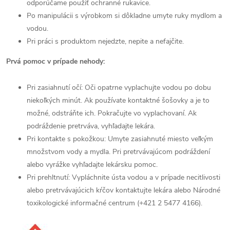
odporúčame použiť ochranné rukavice.
Po manipulácii s výrobkom si dôkladne umyte ruky mydlom a
vodou.
Pri práci s produktom nejedzte, nepite a nefajčite.
Prvá pomoc v prípade nehody:
Pri zasiahnutí očí: Oči opatrne vyplachujte vodou po dobu
niekoľkých minút. Ak používate kontaktné šošovky a je to
možné, odstráňte ich. Pokračujte vo vyplachovaní. Ak
podráždenie pretrváva, vyhľadajte lekára.
Pri kontakte s pokožkou: Umyte zasiahnuté miesto veľkým
množstvom vody a mydla. Pri pretrvávajúcom podráždení
alebo vyrážke vyhľadajte lekársku pomoc.
Pri prehltnutí: Vypláchnite ústa vodou a v prípade necitlivosti
alebo pretrvávajúcich kŕčov kontaktujte lekára alebo Národné
toxikologické informačné centrum (+421 2 5477 4166).