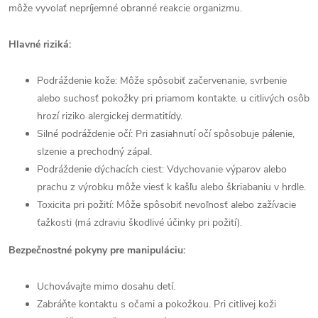
môže vyvolať nepríjemné obranné reakcie organizmu.
Hlavné riziká:
Podráždenie kože: Môže spôsobiť začervenanie, svrbenie
alebo suchosť pokožky pri priamom kontakte. u citlivých osôb
hrozí riziko alergickej dermatitídy.
Silné podráždenie očí: Pri zasiahnutí očí spôsobuje pálenie,
slzenie a prechodný zápal.
Podráždenie dýchacích ciest: Vdychovanie výparov alebo
prachu z výrobku môže viesť k kašľu alebo škriabaniu v hrdle.
Toxicita pri požití: Môže spôsobiť nevoľnosť alebo zažívacie
ťažkosti (má zdraviu škodlivé účinky pri požití).
Bezpečnostné pokyny pre manipuláciu:
Uchovávajte mimo dosahu detí.
Zabráňte kontaktu s očami a pokožkou. Pri citlivej koži