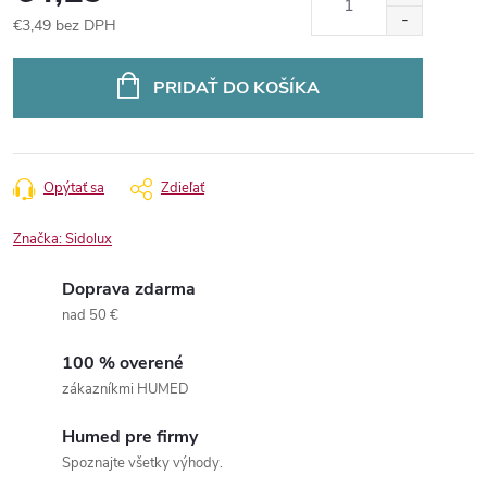
€3,49 bez DPH
Jednotková
cena:
PRIDAŤ DO KOŠÍKA
Opýtať sa
Zdieľať
Značka:
Sidolux
Doprava zdarma
nad 50 €
100 % overené
zákazníkmi HUMED
Humed pre firmy
Spoznajte všetky výhody.