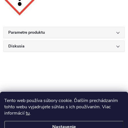
Parametre produktu
Diskusia
Z
Tento web používa súbory cookie. Ďalším prechádzaním
Blog
á
tohto webu vyjadrujete súhlas s ich používaním. Viac
informácií
tu
.
Informácie pre vás
p
Nastavenie