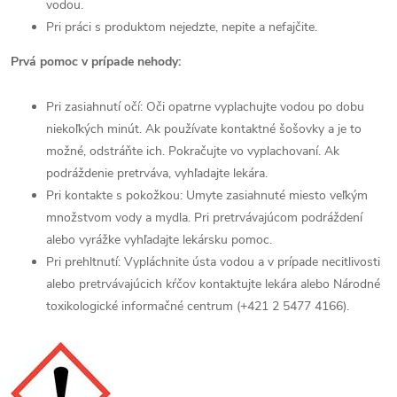
vodou.
Pri práci s produktom nejedzte, nepite a nefajčite.
Prvá pomoc v prípade nehody:
Pri zasiahnutí očí: Oči opatrne vyplachujte vodou po dobu
niekoľkých minút. Ak používate kontaktné šošovky a je to
možné, odstráňte ich. Pokračujte vo vyplachovaní. Ak
podráždenie pretrváva, vyhľadajte lekára.
Pri kontakte s pokožkou: Umyte zasiahnuté miesto veľkým
množstvom vody a mydla. Pri pretrvávajúcom podráždení
alebo vyrážke vyhľadajte lekársku pomoc.
Pri prehltnutí: Vypláchnite ústa vodou a v prípade necitlivosti
alebo pretrvávajúcich kŕčov kontaktujte lekára alebo Národné
toxikologické informačné centrum (+421 2 5477 4166).