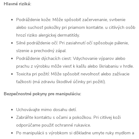
Hlavné riziká:
Podráždenie kože: Môže spôsobiť začervenanie, svrbenie
alebo suchosť pokožky pri priamom kontakte. u citlivých osôb
hrozí riziko alergickej dermatitídy.
Silné podráždenie očí: Pri zasiahnutí očí spôsobuje pálenie,
slzenie a prechodný zápal.
Podráždenie dýchacích ciest: Vdychovanie výparov alebo
prachu z výrobku môže viesť k kašľu alebo škriabaniu v hrdle.
Toxicita pri požití: Môže spôsobiť nevoľnosť alebo zažívacie
ťažkosti (má zdraviu škodlivé účinky pri požití).
Bezpečnostné pokyny pre manipuláciu:
Uchovávajte mimo dosahu detí.
Zabráňte kontaktu s očami a pokožkou. Pri citlivej koži
odporúčame použiť ochranné rukavice.
Po manipulácii s výrobkom si dôkladne umyte ruky mydlom a