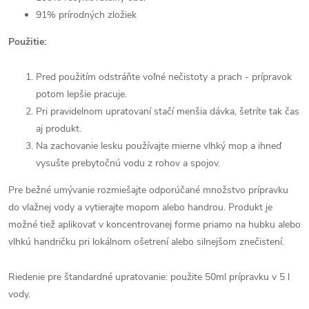
91% prírodných zložiek
Použitie:
Pred použitím odstráňte voľné nečistoty a prach - prípravok
potom lepšie pracuje.
Pri pravidelnom upratovaní stačí menšia dávka, šetríte tak čas
aj produkt.
Na zachovanie lesku používajte mierne vlhký mop a ihneď
vysušte prebytočnú vodu z rohov a spojov.
Pre bežné umývanie rozmiešajte odporúčané množstvo prípravku
do vlažnej vody a vytierajte mopom alebo handrou. Produkt je
možné tiež aplikovať v koncentrovanej forme priamo na hubku alebo
vlhkú handričku pri lokálnom ošetrení alebo silnejšom znečistení.
Riedenie pre štandardné upratovanie: použite 50ml prípravku v 5 l
vody.