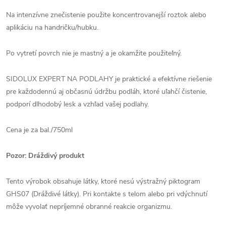
Na intenzívne znečistenie použite koncentrovanejší roztok alebo
aplikáciu na handričku/hubku.
Po vytretí povrch nie je mastný a je okamžite použiteľný.
SIDOLUX EXPERT NA PODLAHY je praktické a efektívne riešenie
pre každodennú aj občasnú údržbu podláh, ktoré uľahčí čistenie,
podporí dlhodobý lesk a vzhľad vašej podlahy.
Cena je za bal./750ml
Pozor: Dráždivý produkt
Tento výrobok obsahuje látky, ktoré nesú výstražný piktogram
GHS07 (Dráždivé látky). Pri kontakte s telom alebo pri vdýchnutí
môže vyvolať nepríjemné obranné reakcie organizmu.