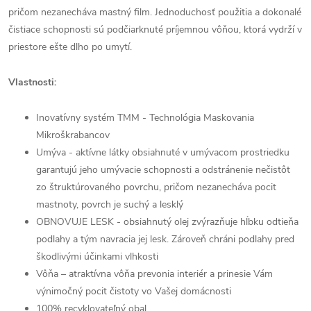
pričom nezanecháva mastný film. Jednoduchosť použitia a dokonalé
čistiace schopnosti sú podčiarknuté príjemnou vôňou, ktorá vydrží v
priestore ešte dlho po umytí.
Vlastnosti:
Inovatívny systém TMM - Technológia Maskovania
Mikroškrabancov
Umýva - aktívne látky obsiahnuté v umývacom prostriedku
garantujú jeho umývacie schopnosti a odstránenie nečistôt
zo štruktúrovaného povrchu, pričom nezanecháva pocit
mastnoty, povrch je suchý a lesklý
OBNOVUJE LESK - obsiahnutý olej zvýrazňuje hĺbku odtieňa
podlahy a tým navracia jej lesk. Zároveň chráni podlahy pred
škodlivými účinkami vlhkosti
Vôňa – atraktívna vôňa prevonia interiér a prinesie Vám
výnimočný pocit čistoty vo Vašej domácnosti
100% recyklovateľný obal