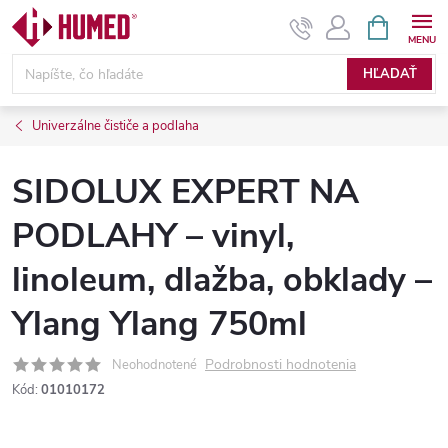
Prejsť
NÁKUPN
KOŠÍK
na
obsah
HĽADAŤ
Univerzálne čističe a podlaha
SIDOLUX EXPERT NA
PODLAHY – vinyl,
linoleum, dlažba, obklady –
Ylang Ylang 750ml
Podrobnosti hodnotenia
Neohodnotené
Kód:
01010172