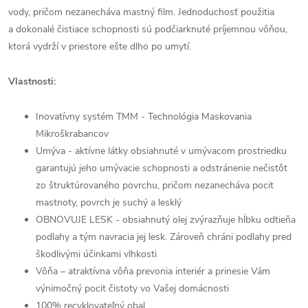
vody, pričom nezanecháva mastný film. Jednoduchosť použitia
a dokonalé čistiace schopnosti sú podčiarknuté príjemnou vôňou,
ktorá vydrží v priestore ešte dlho po umytí.
Vlastnosti:
Inovatívny systém TMM - Technológia Maskovania
Mikroškrabancov
Umýva - aktívne látky obsiahnuté v umývacom prostriedku
garantujú jeho umývacie schopnosti a odstránenie nečistôt
zo štruktúrovaného povrchu, pričom nezanecháva pocit
mastnoty, povrch je suchý a lesklý
OBNOVUJE LESK - obsiahnutý olej zvýrazňuje hĺbku odtieňa
podlahy a tým navracia jej lesk. Zároveň chráni podlahy pred
škodlivými účinkami vlhkosti
Vôňa – atraktívna vôňa prevonia interiér a prinesie Vám
výnimočný pocit čistoty vo Vašej domácnosti
100% recyklovateľný obal