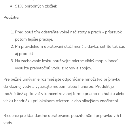
91% prírodných zložiek
Použitie:
Pred použitím odstráňte voľné nečistoty a prach - prípravok
potom lepšie pracuje.
Pri pravidelnom upratovaní stačí menšia dávka, šetríte tak čas
aj produkt.
Na zachovanie lesku používajte mierne vlhký mop a ihneď
vysušte prebytočnú vodu z rohov a spojov.
Pre bežné umývanie rozmiešajte odporúčané množstvo prípravku
do vlažnej vody a vytierajte mopom alebo handrou. Produkt je
možné tiež aplikovať v koncentrovanej forme priamo na hubku alebo
vlhkú handričku pri lokálnom ošetrení alebo silnejšom znečistení.
Riedenie pre štandardné upratovanie: použite 50ml prípravku v 5 l
vody.