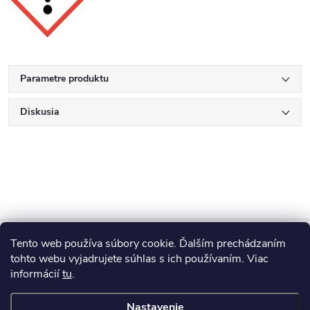
Parametre produktu
Diskusia
Z
Tento web používa súbory cookie. Ďalším prechádzaním
Blog
á
tohto webu vyjadrujete súhlas s ich používaním. Viac
informácií
tu
.
Informácie pre vás
p
Nastavenie