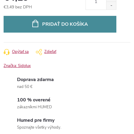
€3,49 bez DPH
Jednotková
cena:
PRIDAŤ DO KOŠÍKA
Opýtať sa
Zdieľať
Značka:
Sidolux
Doprava zdarma
nad 50 €
100 % overené
zákazníkmi HUMED
Humed pre firmy
Spoznajte všetky výhody.