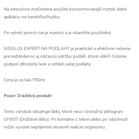
Na intenzívne znečistenie použite koncentrovanejší roztok alebo
aplikáciu na handričku/hubku.
Po vytretí povrch nie je mastný a je okamžite použiteľný.
SIDOLUX EXPERT NA PODLAHY je praktické a efektívne riešenie
pre každodennú aj občasnú údržbu podláh, ktoré uľahčí čistenie,
podporí dlhodobý lesk a vzhľad vašej podlahy.
Cena je za bal./750ml
Pozor: Dráždivý produkt
Tento výrobok obsahuje látky, ktoré nesú výstražný piktogram
GHS07 (Dráždivé látky). Pri kontakte s telom alebo pri vdýchnutí
môže vyvolať nepríjemné obranné reakcie organizmu.