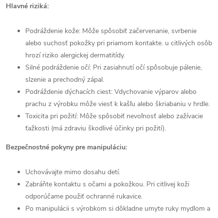
Hlavné riziká:
Podráždenie kože: Môže spôsobiť začervenanie, svrbenie
alebo suchosť pokožky pri priamom kontakte. u citlivých osôb
hrozí riziko alergickej dermatitídy.
Silné podráždenie očí: Pri zasiahnutí očí spôsobuje pálenie,
slzenie a prechodný zápal.
Podráždenie dýchacích ciest: Vdychovanie výparov alebo
prachu z výrobku môže viesť k kašľu alebo škriabaniu v hrdle.
Toxicita pri požití: Môže spôsobiť nevoľnosť alebo zažívacie
ťažkosti (má zdraviu škodlivé účinky pri požití).
Bezpečnostné pokyny pre manipuláciu:
Uchovávajte mimo dosahu detí.
Zabráňte kontaktu s očami a pokožkou. Pri citlivej koži
odporúčame použiť ochranné rukavice.
Po manipulácii s výrobkom si dôkladne umyte ruky mydlom a