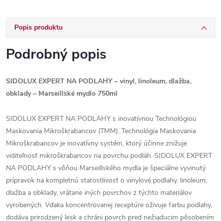
Popis produktu
Podrobný popis
SIDOLUX EXPERT NA PODLAHY – vinyl, linoleum, dlažba,
obklady – Marseillské mydlo 750ml
SIDOLUX EXPERT NA PODLAHY s inovatívnou Technológiou
Maskovania Mikroškrabancov (TMM). Technológia Maskovania
Mikroškrabancov je inovatívny systém, ktorý účinne znižuje
viditeľnosť mikroškrabancov na povrchu podláh. SIDOLUX EXPERT
NA PODLAHY s vôňou Marseillského mydla je špeciálne vyvinutý
prípravok na kompletnú starostlivosť o vinylové podlahy, linoleum,
dlažba a obklady, vrátane iných povrchov z týchto materiálov
vyrobených. Vďaka koncentrovanej receptúre oživuje farbu podlahy,
dodáva prirodzený lesk a chráni povrch pred nežiaducim pôsobením