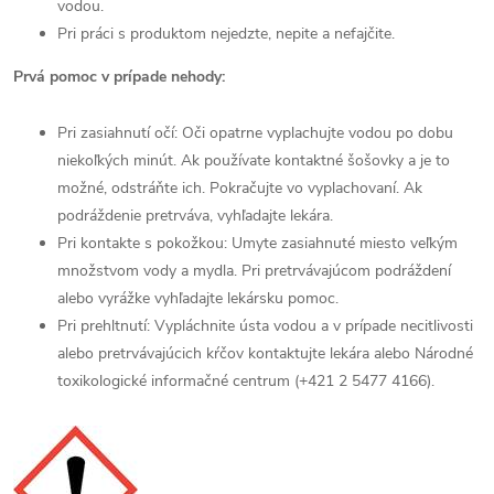
vodou.
Pri práci s produktom nejedzte, nepite a nefajčite.
Prvá pomoc v prípade nehody:
Pri zasiahnutí očí: Oči opatrne vyplachujte vodou po dobu
niekoľkých minút. Ak používate kontaktné šošovky a je to
možné, odstráňte ich. Pokračujte vo vyplachovaní. Ak
podráždenie pretrváva, vyhľadajte lekára.
Pri kontakte s pokožkou: Umyte zasiahnuté miesto veľkým
množstvom vody a mydla. Pri pretrvávajúcom podráždení
alebo vyrážke vyhľadajte lekársku pomoc.
Pri prehltnutí: Vypláchnite ústa vodou a v prípade necitlivosti
alebo pretrvávajúcich kŕčov kontaktujte lekára alebo Národné
toxikologické informačné centrum (+421 2 5477 4166).