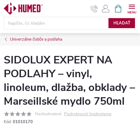
Prejsť
NÁKUPN
KOŠÍK
na
obsah
HĽADAŤ
Univerzálne čističe a podlaha
SIDOLUX EXPERT NA
PODLAHY – vinyl,
linoleum, dlažba, obklady –
Marseillské mydlo 750ml
Podrobnosti hodnotenia
Neohodnotené
Kód:
01010170