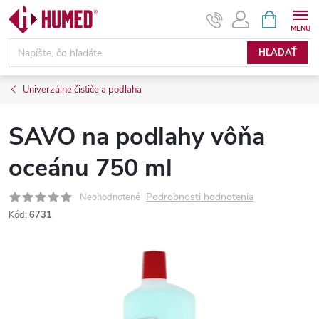
Prejsť
NÁKUPN
KOŠÍK
na
obsah
HĽADAŤ
Univerzálne čističe a podlaha
SAVO na podlahy vôňa
oceánu 750 ml
Podrobnosti hodnotenia
Neohodnotené
Kód:
6731