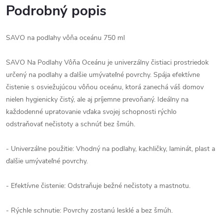
Podrobný popis
SAVO na podlahy vôňa oceánu 750 ml
SAVO Na Podlahy Vôňa Oceánu je univerzálny čistiaci prostriedok
určený na podlahy a ďalšie umývateľné povrchy. Spája efektívne
čistenie s osviežujúcou vôňou oceánu, ktorá zanechá váš domov
nielen hygienicky čistý, ale aj príjemne prevoňaný. Ideálny na
každodenné upratovanie vďaka svojej schopnosti rýchlo
odstraňovať nečistoty a schnúť bez šmúh.
- Univerzálne použitie: Vhodný na podlahy, kachličky, laminát, plast a
ďalšie umývateľné povrchy.
- Efektívne čistenie: Odstraňuje bežné nečistoty a mastnotu.
- Rýchle schnutie: Povrchy zostanú lesklé a bez šmúh.