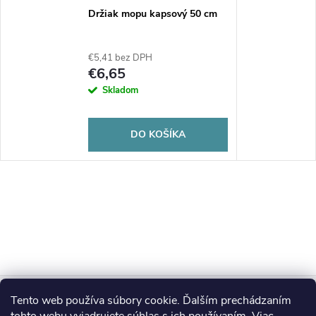
Držiak mopu kapsový 50 cm
€5,41 bez DPH
€6,65
Skladom
DO KOŠÍKA
Z
Tento web používa súbory cookie. Ďalším prechádzaním
Blog