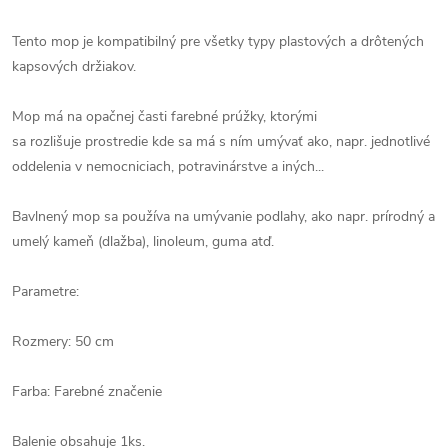
Tento mop je kompatibilný pre všetky typy plastových a drôtených
kapsových držiakov.
Mop má na opačnej časti farebné prúžky, ktorými
sa rozlišuje prostredie kde sa má s ním umývať ako, napr. jednotlivé
oddelenia v nemocniciach, potravinárstve a iných...
Bavlnený mop sa používa na umývanie podlahy, ako napr. prírodný a
umelý kameň (dlažba), linoleum, guma atď.
Parametre:
Rozmery: 50 cm
Farba: Farebné značenie
Balenie obsahuje 1ks.