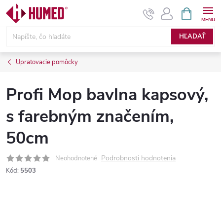
Prejsť
NÁKUPN
KOŠÍK
na
obsah
HĽADAŤ
Upratovacie pomôcky
Profi Mop bavlna kapsový,
s farebným značením,
50cm
Podrobnosti hodnotenia
Neohodnotené
Kód:
5503