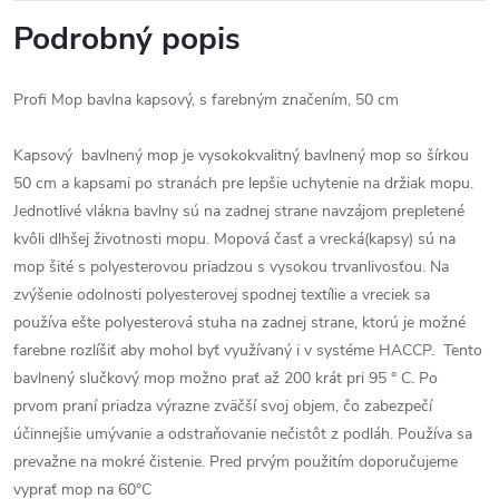
Podrobný popis
Profi Mop bavlna kapsový, s farebným značením, 50 cm
Kapsový bavlnený mop je vysokokvalitný bavlnený mop so šírkou
50 cm a kapsami po stranách pre lepšie uchytenie na držiak mopu.
Jednotlivé vlákna bavlny sú na zadnej strane navzájom prepletené
kvôli dlhšej životnosti mopu. Mopová časť a vrecká(kapsy) sú na
mop šité s polyesterovou priadzou s vysokou trvanlivosťou. Na
zvýšenie odolnosti polyesterovej spodnej textílie a vreciek sa
používa ešte polyesterová stuha na zadnej strane, ktorú je možné
farebne rozlíšiť aby mohol byť využívaný i v systéme HACCP. Tento
bavlnený slučkový mop možno prať až 200 krát pri 95 ° C. Po
prvom praní priadza výrazne zväčší svoj objem, čo zabezpečí
účinnejšie umývanie a odstraňovanie nečistôt z podláh. Používa sa
prevažne na mokré čistenie. Pred prvým použitím doporučujeme
vyprať mop na 60°C