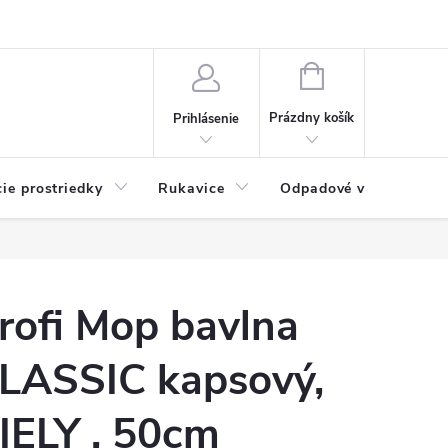
Možnosti platby
Blog
O nás
Kontakty
NÁKUPNÝ
KOŠÍK
Prázdny košík
Prihlásenie
cie prostriedky
Rukavice
Odpadové vrecia
rofi Mop bavlna
LASSIC kapsový,
IELY , 50cm