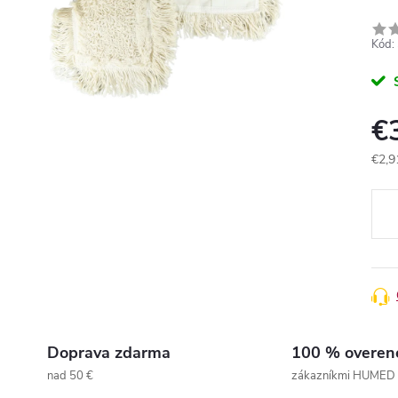
Kód:
€
€2,9
Jedn
cena
Doprava zdarma
100 % overen
nad 50 €
zákazníkmi HUMED