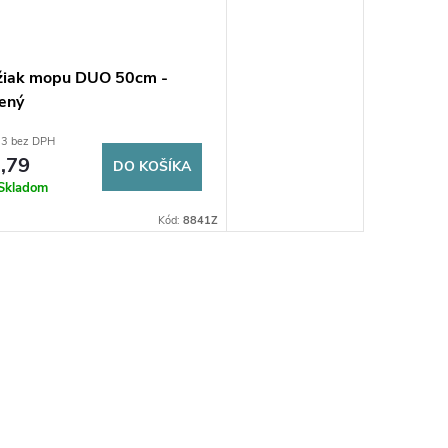
žiak mopu DUO 50cm -
ený
33 bez DPH
,79
DO KOŠÍKA
Skladom
Kód:
8841Z