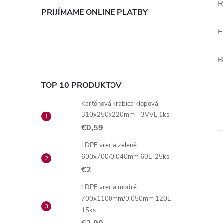
R
PRIJÍMAME ONLINE PLATBY
F
B
TOP 10 PRODUKTOV
Kartónová krabica klopová
310x250x220mm - 3VVL 1ks
€0,59
LDPE vrecia zelené
600x700/0,040mm 60L-25ks
€2
LDPE vrecia modré
700x1100mm/0,050mm 120L –
15ks