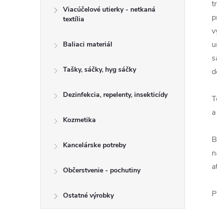
t
Viacúčelové utierky - netkaná
p
textília
v
u
Baliaci materiál
s
Tašky, sáčky, hyg sáčky
d
Dezinfekcia, repelenty, insekticídy
T
a
Kozmetika
B
Kancelárske potreby
n
a
Občerstvenie - pochutiny
P
Ostatné výrobky