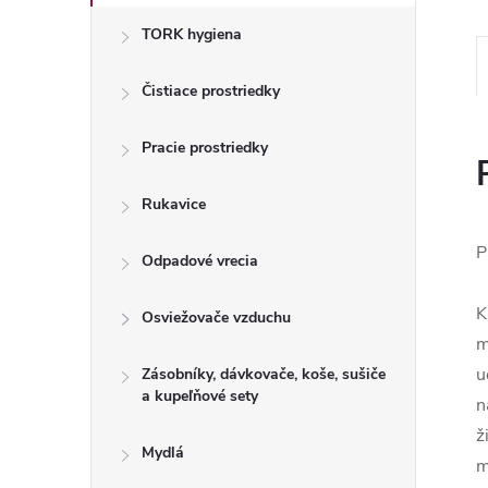
TORK hygiena
Čistiace prostriedky
Pracie prostriedky
Rukavice
P
Odpadové vrecia
K
Osviežovače vzduchu
m
u
Zásobníky, dávkovače, koše, sušiče
a kupeľňové sety
n
ž
Mydlá
m