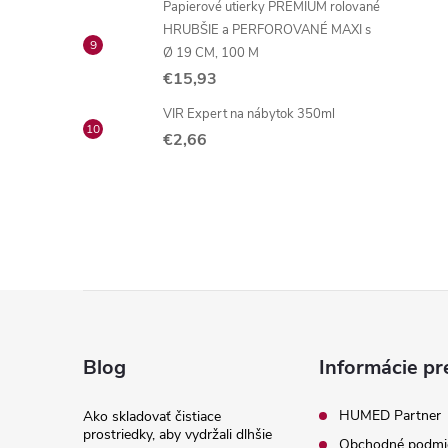
Papierové utierky PREMIUM rolované
HRUBŠIE a PERFOROVANÉ MAXI s
Ø 19 CM, 100 M
€15,93
VIR Expert na nábytok 350ml
€2,66
Z
á
Blog
Informácie pr
p
HUMED Partner
Ako skladovať čistiace
prostriedky, aby vydržali dlhšie
Obchodné podmi