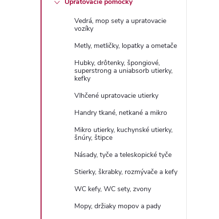
Upratovacie pomôcky
n
Vedrá, mop sety a upratovacie
ý
vozíky
Metly, metličky, lopatky a ometače
p
Hubky, drôtenky, špongiové,
superstrong a uniabsorb utierky,
a
kefky
Vlhčené upratovacie utierky
n
Handry tkané, netkané a mikro
e
Mikro utierky, kuchynské utierky,
šnúry, štipce
l
Násady, tyče a teleskopické tyče
Stierky, škrabky, rozmývače a kefy
WC kefy, WC sety, zvony
Mopy, držiaky mopov a pady