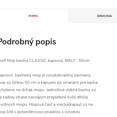
POPIS
DISKUSIA
Podrobný popis
rofi Mop bavlna CLASSIC kapsový, BIELY , 50cm
apsový bavlnený mop je vysokokvalitný bavlnený
op so šírkou 50 cm a kapsami po stranách pre lepšie
chytenie na držiak mopu. Jednotlivé vlákna bavlny sú
a zadnej strane navzájom prepletené kvôli dlhšej
ivotnosti mopu. Mopová časť a vrecká(kapsy) sú na
op šité s polyesterovou priadzou s vysokou