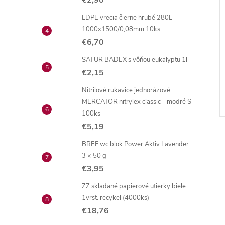
€2,90
LDPE vrecia čierne hrubé 280L
1000x1500/0,08mm 10ks
€6,70
SATUR BADEX s vôňou eukalyptu 1l
€2,15
Nitrilové rukavice jednorázové
MERCATOR nitrylex classic - modré S
100ks
€5,19
BREF wc blok Power Aktiv Lavender
3 × 50 g
€3,95
ZZ skladané papierové utierky biele
1vrst. recykel (4000ks)
€18,76