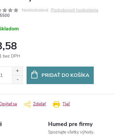
Podrobnosti hodnotenia
Neohodnotené
5500
Skladom
3,58
1 bez DPH
otková
:
PRIDAŤ DO KOŠÍKA
Opýtať sa
Zdieľať
Tlač
é
Humed pre firmy
Spoznajte všetky výhody.