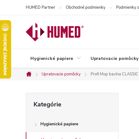
Prejsť
HUMED Partner
Obchodné podmienky
Podmienky o
na
obsah
Hygienické papiere
Upratovacie pomôcky
Upratovacie pomôcky
Profi Mop bavlna CLASSIC 
Domov
B
Preskočiť
Kategórie
kategórie
o
Hygienické papiere
č