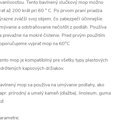
rvanlivosťou. Tento bavlnený slučkový mop možno
rať až 200 krát pri 60 ° C. Po prvom praní priadza
ýrazne zväčší svoj objem, čo zabezpečí účinnejšie
mývanie a odstraňovanie nečistôt z podláh. Používa
a prevažne na mokré čistenie. Pred prvým použitím
oporučujeme vyprať mop na 60°C
ento mop je kompatibilný pre všetky typy plastových
 drôtených kapsových držiakov.
avlnený mop sa používa na umývanie podlahy, ako
apr. prírodný a umelý kameň (dlažba), linoleum, guma
tď.
arametre: