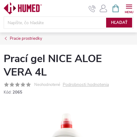
Prejsť
NÁKUPN
KOŠÍK
na
obsah
HĽADAŤ
Pracie prostriedky
Prací gel NICE ALOE
VERA 4L
Podrobnosti hodnotenia
Neohodnotené
Kód:
2065