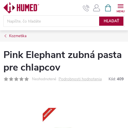
Prejsť
NÁKUPN
KOŠÍK
na
obsah
HĽADAŤ
Kozmetika
Pink Elephant zubná pasta
pre chlapcov
Podrobnosti hodnotenia
Neohodnotené
Kód:
409