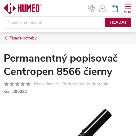
Prejsť
NÁKUPN
KOŠÍK
na
obsah
HĽADAŤ
Písacie potreby
Permanentný popisovač
Centropen 8566 čierny
Podrobnosti hodnotenia
Neohodnotené
Kód:
300022