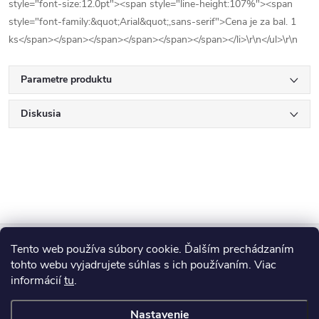
style="font-size:12.0pt"><span style="line-height:107%"><span
style="font-family:&quot;Arial&quot;,sans-serif">Cena je za bal. 1
ks</span></span></span></span></span></span></li>\r\n</ul>\r\n
Parametre produktu
Diskusia
Z
Tento web používa súbory cookie. Ďalším prechádzaním
Blog
á
tohto webu vyjadrujete súhlas s ich používaním. Viac
informácií
tu
.
Informácie pre vás
p
Nastavenie