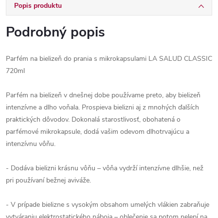
Popis produktu
Podrobný popis
Parfém na bielizeň do prania s mikrokapsulami LA SALUD CLASSIC
720ml
Parfém na bielizeň v dnešnej dobe používame preto, aby bielizeň
intenzívne a dlho voňala. Prospieva bielizni aj z mnohých ďalších
praktických dôvodov. Dokonalá starostlivosť, obohatená o
parfémové mikrokapsule, dodá vašim odevom dlhotrvajúcu a
intenzívnu vôňu.
- Dodáva bielizni krásnu vôňu – vôňa vydrží intenzívne dlhšie, než
pri používaní bežnej aviváže.
- V prípade bielizne s vysokým obsahom umelých vlákien zabraňuje
vytváraniu elektrostatického náboja – oblečenie sa potom nelepí na