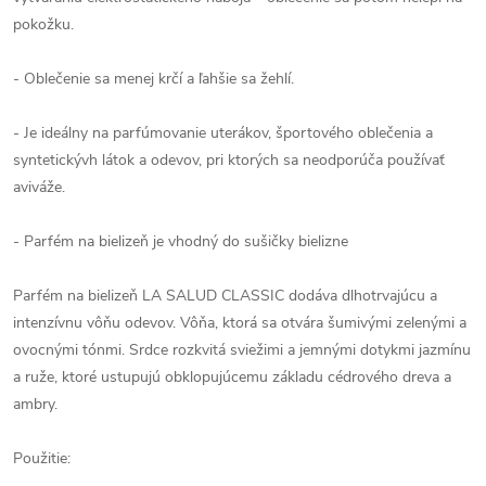
pokožku.
- Oblečenie sa menej krčí a ľahšie sa žehlí.
- Je ideálny na parfúmovanie uterákov, športového oblečenia a
syntetickývh látok a odevov, pri ktorých sa neodporúča používať
aviváže.
- Parfém na bielizeň je vhodný do sušičky bielizne
Parfém na bielizeň LA SALUD CLASSIC dodáva dlhotrvajúcu a
intenzívnu vôňu odevov. Vôňa, ktorá sa otvára šumivými zelenými a
ovocnými tónmi. Srdce rozkvitá sviežimi a jemnými dotykmi jazmínu
a ruže, ktoré ustupujú obklopujúcemu základu cédrového dreva a
ambry.
Použitie: