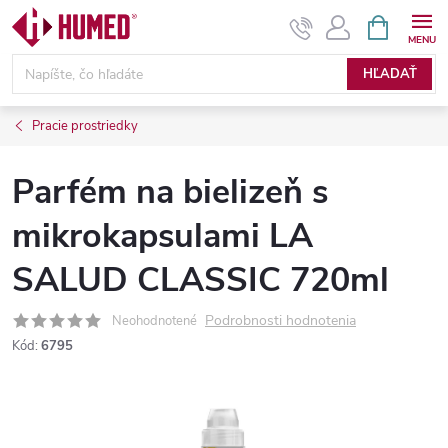
Prejsť
NÁKUPN
KOŠÍK
na
obsah
HĽADAŤ
Pracie prostriedky
Parfém na bielizeň s
mikrokapsulami LA
SALUD CLASSIC 720ml
Podrobnosti hodnotenia
Neohodnotené
Kód:
6795