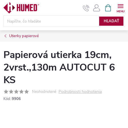
Prejsť
NÁKUPN
KOŠÍK
na
obsah
HĽADAŤ
Utierky papierové
Papierová utierka 19cm,
2vrst.,130m AUTOCUT 6
KS
Podrobnosti hodnotenia
Neohodnotené
Kód:
9906