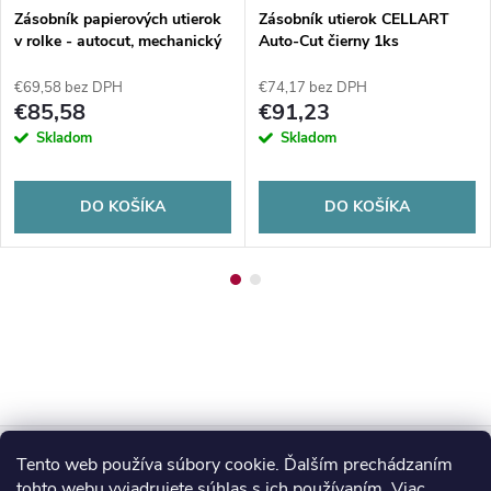
Zásobník papierových utierok
Zásobník utierok CELLART
v rolke - autocut, mechanický
Auto-Cut čierny 1ks
posuv ČIERNY
€69,58 bez DPH
€74,17 bez DPH
€85,58
€91,23
Skladom
Skladom
DO KOŠÍKA
DO KOŠÍKA
Z
Tento web používa súbory cookie. Ďalším prechádzaním
Blog
tohto webu vyjadrujete súhlas s ich používaním. Viac