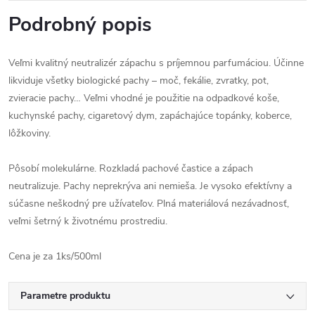
Podrobný popis
Veľmi kvalitný neutralizér zápachu s príjemnou parfumáciou. Účinne
likviduje všetky biologické pachy – moč, fekálie, zvratky, pot,
zvieracie pachy… Veľmi vhodné je použitie na odpadkové koše,
kuchynské pachy, cigaretový dym, zapáchajúce topánky, koberce,
lôžkoviny.
Pôsobí molekulárne. Rozkladá pachové častice a zápach
neutralizuje. Pachy neprekrýva ani nemieša. Je vysoko efektívny a
súčasne neškodný pre užívateľov. Plná materiálová nezávadnosť,
veľmi šetrný k životnému prostrediu.
Cena je za 1ks/500ml
Parametre produktu