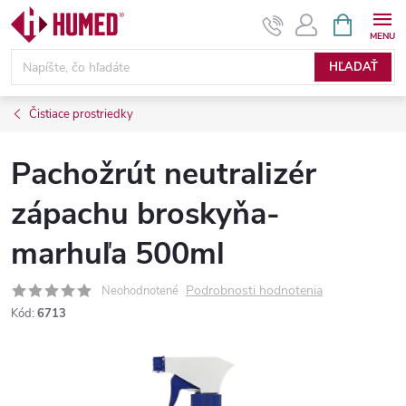
Prejsť
NÁKUPN
KOŠÍK
na
obsah
HĽADAŤ
Čistiace prostriedky
Pachožrút neutralizér
zápachu broskyňa-
marhuľa 500ml
Podrobnosti hodnotenia
Neohodnotené
Kód:
6713