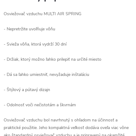
Osviežovač vzduchu MULTI AIR SPRING
- Nepretržite uvoľňuje vôňu
- Svieža vôňa, ktorá vydrží 30 dní
- Držiak, ktorý možno ľahko prilepiť na určité miesto
- Dá sa ľahko umiestniť, nevyžaduje inštaláciu
- Štýlový a pútavý dizajn
- Odolnosť voči nečistotám a škvrnám
Osviežovač vzduchu bol navrhnutý s ohľadom na účinnosť a
praktické použitie. Jeho kompaktná veľkosť dodáva oveľa viac vône
ako štandardný osviežovač vzduchu a je pripravený na okamžité