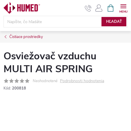
Prejsť
NÁKUPN
KOŠÍK
na
obsah
HĽADAŤ
Čistiace prostriedky
Osviežovač vzduchu
MULTI AIR SPRING
Podrobnosti hodnotenia
Neohodnotené
Kód:
200818