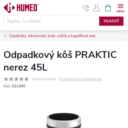
Prejsť
NÁKUPN
KOŠÍK
na
obsah
HĽADAŤ
Zásobníky, dávkovače, koše, sušiče a kupeľňové sety
Odpadkový kôš PRAKTIC
nerez 45L
Podrobnosti hodnotenia
Neohodnotené
Kód:
521400