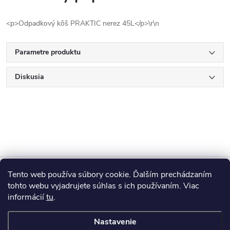
<p>Odpadkový kôš PRAKTIC nerez 45L</p>\r\n
Parametre produktu
Diskusia
Z
Tento web používa súbory cookie. Ďalším prechádzaním
Blog
á
tohto webu vyjadrujete súhlas s ich používaním. Viac
informácií
tu
.
Informácie pre vás
p
Nastavenie