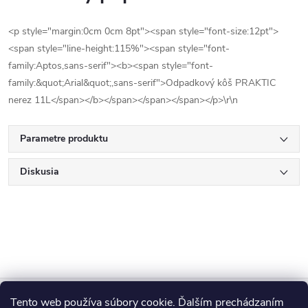
<p style="margin:0cm 0cm 8pt"><span style="font-size:12pt">
<span style="line-height:115%"><span style="font-
family:Aptos,sans-serif"><b><span style="font-
family:&quot;Arial&quot;,sans-serif">Odpadkový kôš PRAKTIC
nerez 11L</span></b></span></span></span></p>\r\n
Parametre produktu
Diskusia
Z
Tento web používa súbory cookie. Ďalším prechádzaním