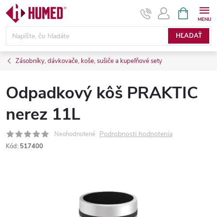
Prejsť
NÁKUPN
KOŠÍK
na
obsah
HĽADAŤ
Zásobníky, dávkovače, koše, sušiče a kupeľňové sety
Odpadkový kôš PRAKTIC
nerez 11L
Podrobnosti hodnotenia
Neohodnotené
Kód:
517400