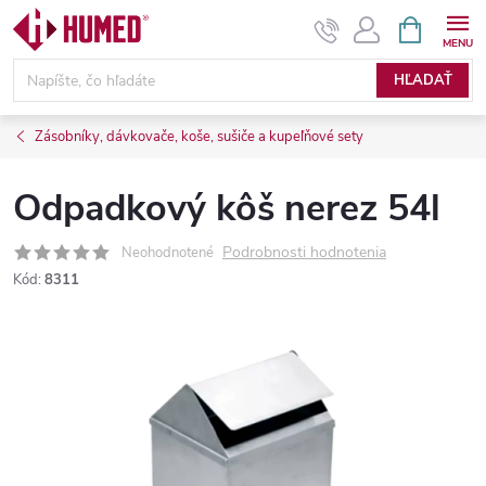
Prejsť
NÁKUPN
KOŠÍK
na
obsah
HĽADAŤ
Zásobníky, dávkovače, koše, sušiče a kupeľňové sety
Odpadkový kôš nerez 54l
Podrobnosti hodnotenia
Neohodnotené
Kód:
8311