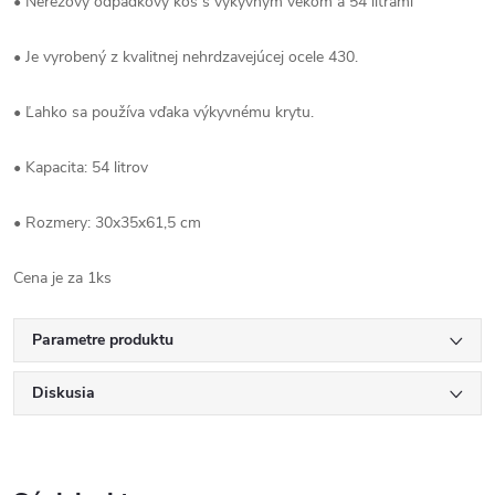
• Nerezový odpadkový kôš s výkyvným vekom a 54 litrami
• Je vyrobený z kvalitnej nehrdzavejúcej ocele 430.
• Ľahko sa používa vďaka výkyvnému krytu.
• Kapacita: 54 litrov
• Rozmery: 30x35x61,5 cm
Cena je za 1ks
Parametre produktu
Diskusia