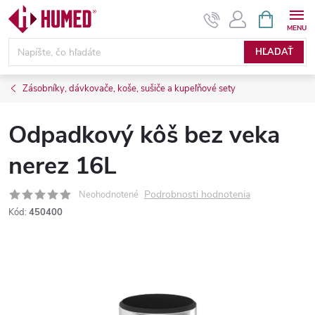
Prejsť
NÁKUPN
KOŠÍK
na
obsah
HĽADAŤ
Zásobníky, dávkovače, koše, sušiče a kupeľňové sety
Odpadkový kôš bez veka
nerez 16L
Podrobnosti hodnotenia
Neohodnotené
Kód:
450400