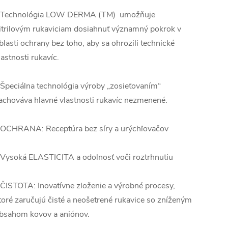
 Technológia LOW DERMA (TM) umožňuje
itrilovým rukaviciam dosiahnuť významný pokrok v
blasti ochrany bez toho, aby sa ohrozili technické
lastnosti rukavíc.
 Špeciálna technológia výroby „zosieťovaním“
achováva hlavné vlastnosti rukavíc nezmenené.
 OCHRANA: Receptúra ​​bez síry a urýchľovačov
 Vysoká ELASTICITA a odolnosť voči roztrhnutiu
 ČISTOTA: Inovatívne zloženie a výrobné procesy,
toré zaručujú čisté a neošetrené rukavice so zníženým
bsahom kovov a aniónov.