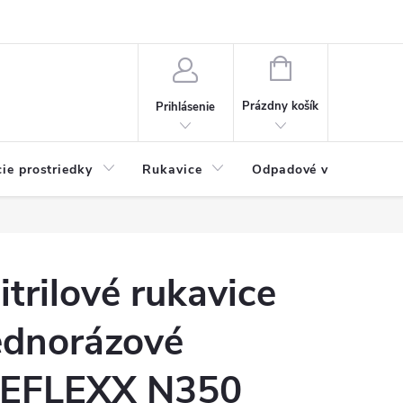
Možnosti platby
Blog
O nás
Kontakty
NÁKUPNÝ
KOŠÍK
Prázdny košík
Prihlásenie
cie prostriedky
Rukavice
Odpadové vrecia
itrilové rukavice
ednorázové
EFLEXX N350