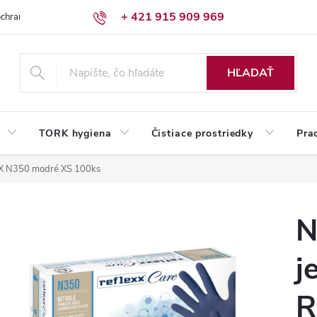
+ 421 915 909 969
chrany osobných údajov
Reklamačný poriadok
Humed pre firmy
HĽADAŤ
TORK hygiena
Čistiace prostriedky
Pra
EXX N350 modré XS 100ks
N
j
R