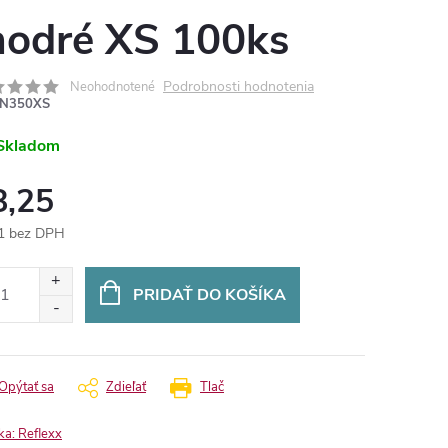
odré XS 100ks
Podrobnosti hodnotenia
Neohodnotené
N350XS
Skladom
8,25
1 bez DPH
otková
:
PRIDAŤ DO KOŠÍKA
Opýtať sa
Zdieľať
Tlač
ka:
Reflexx