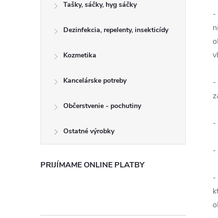
Tašky, sáčky, hyg sáčky
-
n
Dezinfekcia, repelenty, insekticídy
o
v
Kozmetika
Kancelárske potreby
-
z
Občerstvenie - pochutiny
-
Ostatné výrobky
-
PRIJÍMAME ONLINE PLATBY
-
k
o