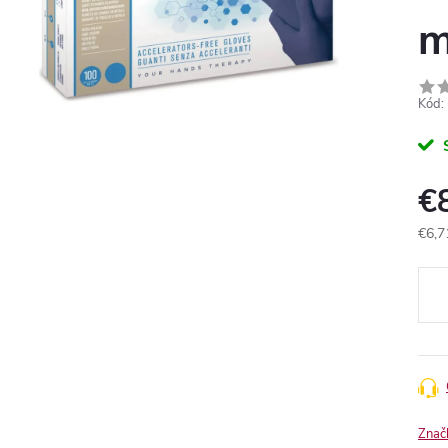
m
Kód:
€
€6,7
Jedn
cena
Znač