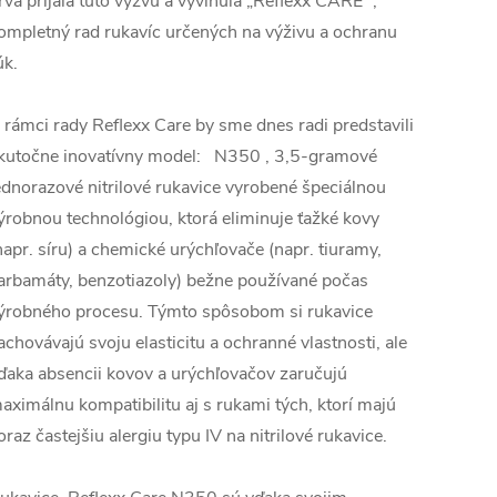
rvá prijala túto výzvu a vyvinula „Reflexx CARE “,
ompletný rad rukavíc určených na výživu a ochranu
úk.
 rámci rady Reflexx Care by sme dnes radi predstavili
kutočne inovatívny model: N350 , 3,5-gramové
ednorazové nitrilové rukavice vyrobené špeciálnou
ýrobnou technológiou, ktorá eliminuje ťažké kovy
napr. síru) a chemické urýchľovače (napr. tiuramy,
arbamáty, benzotiazoly) bežne používané počas
ýrobného procesu. Týmto spôsobom si rukavice
achovávajú svoju elasticitu a ochranné vlastnosti, ale
ďaka absencii kovov a urýchľovačov zaručujú
aximálnu kompatibilitu aj s rukami tých, ktorí majú
oraz častejšiu alergiu typu IV na nitrilové rukavice.