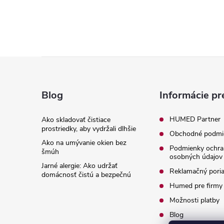
Z
á
Blog
Informácie pr
p
HUMED Partner
Ako skladovať čistiace
prostriedky, aby vydržali dlhšie
Obchodné podmi
ä
Ako na umývanie okien bez
Podmienky ochra
šmúh
osobných údajov
t
Jarné alergie: Ako udržať
Reklamačný pori
domácnosť čistú a bezpečnú
i
Humed pre firmy
Možnosti platby
e
Blog