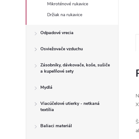
Mikroténové rukavice
Držiak na rukavice
Odpadové vrecia
Osviežovače vzduchu
Zásobníky, dávkovače, koše, sušiče
a kupeľňové sety
Mydlá
N
Viacúčelové utierky - netkaná
X
textília
Š
Baliaci materiál
a