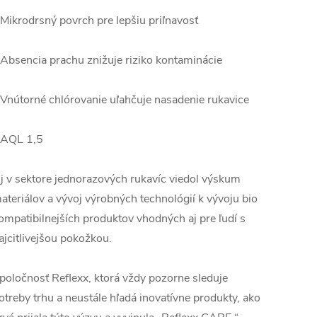
 Mikrodrsný povrch pre lepšiu priľnavosť
 Absencia prachu znižuje riziko kontaminácie
 Vnútorné chlórovanie uľahčuje nasadenie rukavice
 AQL 1,5
j v sektore jednorazových rukavíc viedol výskum
ateriálov a vývoj výrobných technológií k vývoju bio
ompatibilnejších produktov vhodných aj pre ľudí s
ajcitlivejšou pokožkou.
poločnosť Reflexx, ktorá vždy pozorne sleduje
otreby trhu a neustále hľadá inovatívne produkty, ako