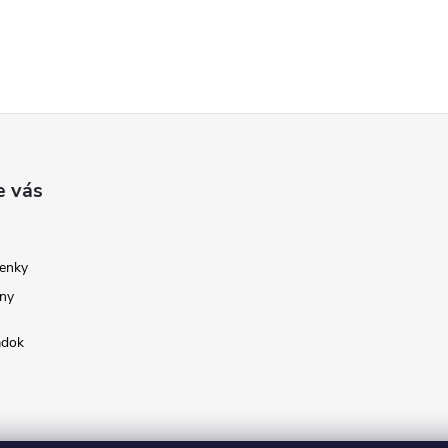
e vás
enky
ny
adok