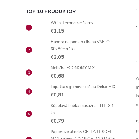
-
TOP 10 PRODUKTOV
WC set economic čierny
-
€1,15
Handra na podlahu tkaná VAFLO
-
60x80cm 1ks
€2,05
-
Metlička ECONOMY MIX
€0,68
A
m
Lopatka s gumovou lištou Delux MIX
€0,81
k
n
Kúpeľová hubka masážna ELITEX 1
ks
€0,79
S
p
Papierové utierky CELLART SOFT