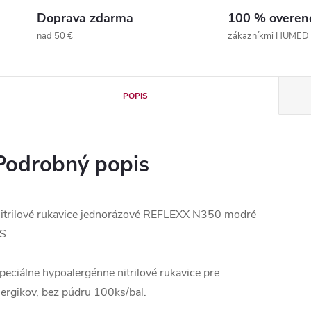
Doprava zdarma
100 % overen
nad 50 €
zákazníkmi HUMED
POPIS
Podrobný popis
itrilové rukavice jednorázové REFLEXX N350 modré
S
peciálne hypoalergénne nitrilové rukavice pre
lergikov, bez púdru 100ks/bal.