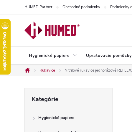
Prejsť
HUMED Partner
Obchodné podmienky
Podmienky o
na
obsah
Hygienické papiere
Upratovacie pomôcky
Rukavice
Nitrilové rukavice jednorázové REFL
Domov
B
Preskočiť
Kategórie
kategórie
o
Hygienické papiere
č