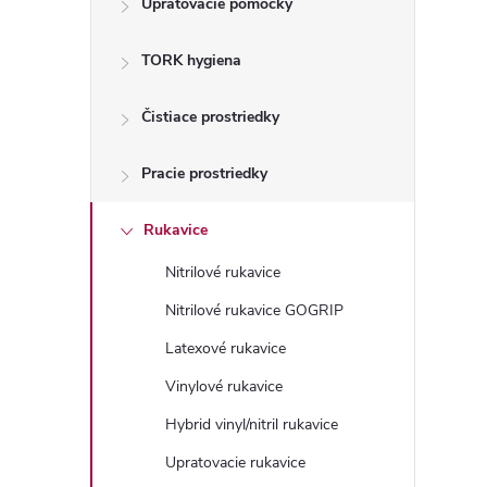
Upratovacie pomôcky
n
TORK hygiena
ý
p
Čistiace prostriedky
a
Pracie prostriedky
n
Rukavice
Nitrilové rukavice
e
Nitrilové rukavice GOGRIP
l
Latexové rukavice
Vinylové rukavice
Hybrid vinyl/nitril rukavice
Upratovacie rukavice