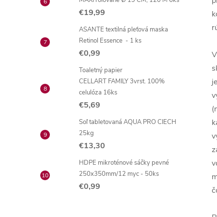
p
MAXI rolované Ø 19 CM, 120 M 6ks
€19,99
k
r
ASANTE textilná pleťová maska
Retinol Essence - 1 ks
€0,99
V
s
Toaletný papier
j
CELLART FAMILY 3vrst. 100%
celulóza 16ks
v
€5,69
(
k
Soľ tabletovaná AQUA PRO CIECH
25kg
v
€13,30
z
v
HDPE mikroténové sáčky pevné
250x350mm/12 myc - 50ks
m
€0,99
č