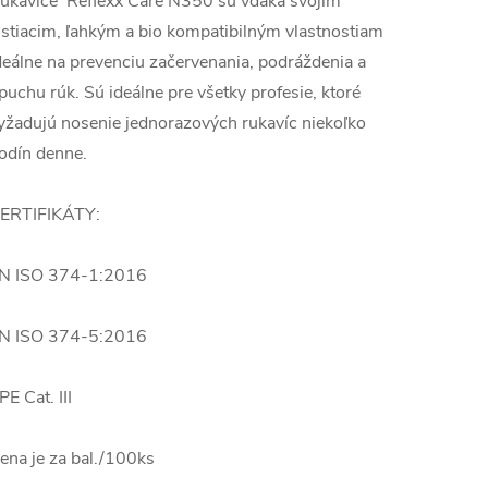
ukavice Reflexx Care N350 sú vďaka svojim
istiacim, ľahkým a bio kompatibilným vlastnostiam
deálne na prevenciu začervenania, podráždenia a
puchu rúk. Sú ideálne pre všetky profesie, ktoré
yžadujú nosenie jednorazových rukavíc niekoľko
odín denne.
ERTIFIKÁTY:
N ISO 374-1:2016
N ISO 374-5:2016
PE Cat. III
ena je za bal./100ks