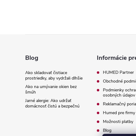
Z
á
Blog
Informácie pr
p
HUMED Partner
Ako skladovať čistiace
prostriedky, aby vydržali dlhšie
Obchodné podmi
ä
Ako na umývanie okien bez
Podmienky ochra
šmúh
osobných údajov
t
Jarné alergie: Ako udržať
Reklamačný pori
domácnosť čistú a bezpečnú
i
Humed pre firmy
Možnosti platby
e
Blog