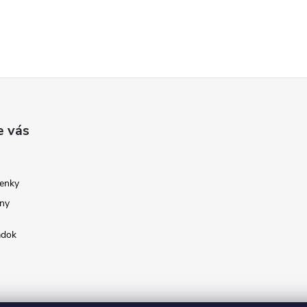
e vás
enky
ny
adok