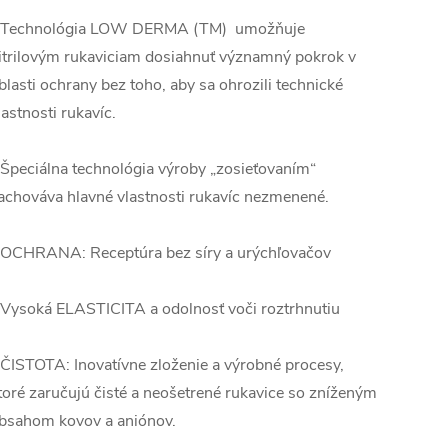
 Technológia LOW DERMA (TM) umožňuje
itrilovým rukaviciam dosiahnuť významný pokrok v
blasti ochrany bez toho, aby sa ohrozili technické
lastnosti rukavíc.
 Špeciálna technológia výroby „zosieťovaním“
achováva hlavné vlastnosti rukavíc nezmenené.
 OCHRANA: Receptúra ​​bez síry a urýchľovačov
 Vysoká ELASTICITA a odolnosť voči roztrhnutiu
 ČISTOTA: Inovatívne zloženie a výrobné procesy,
toré zaručujú čisté a neošetrené rukavice so zníženým
bsahom kovov a aniónov.