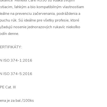
ukavice Reflexx Care N350 sú vďaka svojim
istiacim, ľahkým a bio kompatibilným vlastnostiam
deálne na prevenciu začervenania, podráždenia a
puchu rúk. Sú ideálne pre všetky profesie, ktoré
yžadujú nosenie jednorazových rukavíc niekoľko
odín denne.
ERTIFIKÁTY:
N ISO 374-1:2016
N ISO 374-5:2016
PE Cat. III
ena je za bal./100ks