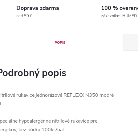
Doprava zdarma
100 % overen
nad 50 €
zákazníkmi HUMED
POPIS
Podrobný popis
itrilové rukavice jednorázové REFLEXX N350 modré
L
peciálne hypoalergénne nitrilové rukavice pre
lergikov, bez púdru 100ks/bal.