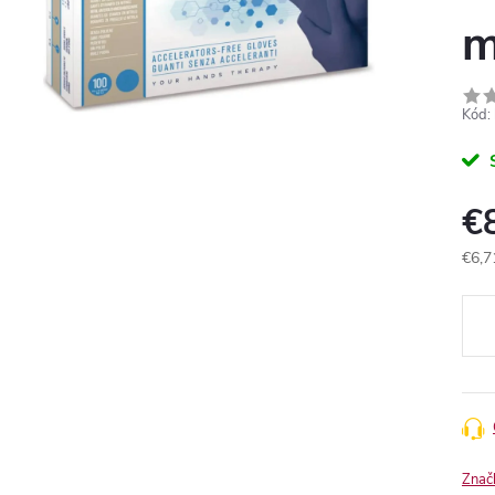
m
Kód:
€
€6,7
Jedn
cena
Znač