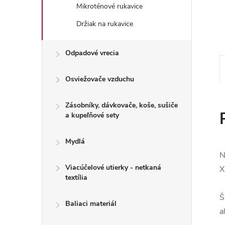
Mikroténové rukavice
Držiak na rukavice
Odpadové vrecia
Osviežovače vzduchu
Zásobníky, dávkovače, koše, sušiče
a kupeľňové sety
Mydlá
N
Viacúčelové utierky - netkaná
X
textília
Š
Baliaci materiál
a