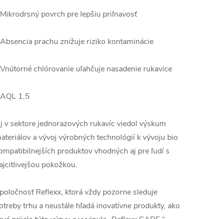
 Mikrodrsný povrch pre lepšiu priľnavosť
 Absencia prachu znižuje riziko kontaminácie
 Vnútorné chlórovanie uľahčuje nasadenie rukavice
 AQL 1,5
j v sektore jednorazových rukavíc viedol výskum
ateriálov a vývoj výrobných technológií k vývoju bio
ompatibilnejších produktov vhodných aj pre ľudí s
ajcitlivejšou pokožkou.
poločnosť Reflexx, ktorá vždy pozorne sleduje
otreby trhu a neustále hľadá inovatívne produkty, ako