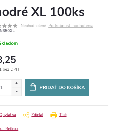
odré XL 100ks
Podrobnosti hodnotenia
Neohodnotené
N350XL
Skladom
8,25
1 bez DPH
otková
:
PRIDAŤ DO KOŠÍKA
Opýtať sa
Zdieľať
Tlač
ka:
Reflexx