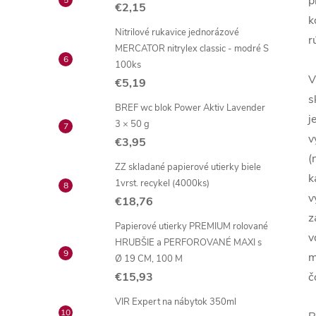
p
€2,15
k
Nitrilové rukavice jednorázové
r
MERCATOR nitrylex classic - modré S
100ks
V
€5,19
s
BREF wc blok Power Aktiv Lavender
j
3 × 50 g
v
€3,95
(
ZZ skladané papierové utierky biele
k
1vrst. recykel (4000ks)
v
€18,76
z
Papierové utierky PREMIUM rolované
v
HRUBŠIE a PERFOROVANÉ MAXI s
m
Ø 19 CM, 100 M
€15,93
č
VIR Expert na nábytok 350ml