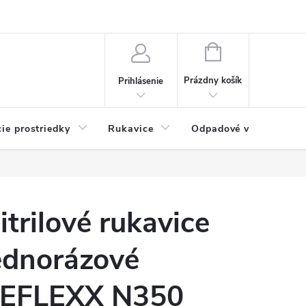
Možnosti platby
Blog
O nás
Kontakty
NÁKUPNÝ
KOŠÍK
Prázdny košík
Prihlásenie
cie prostriedky
Rukavice
Odpadové vrecia
itrilové rukavice
ednorázové
EFLEXX N350