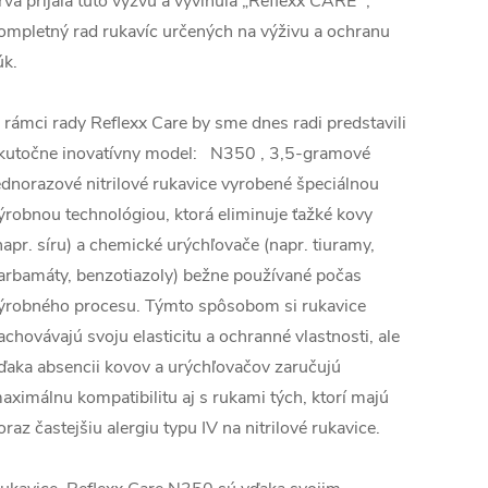
rvá prijala túto výzvu a vyvinula „Reflexx CARE “,
ompletný rad rukavíc určených na výživu a ochranu
úk.
 rámci rady Reflexx Care by sme dnes radi predstavili
kutočne inovatívny model: N350 , 3,5-gramové
ednorazové nitrilové rukavice vyrobené špeciálnou
ýrobnou technológiou, ktorá eliminuje ťažké kovy
napr. síru) a chemické urýchľovače (napr. tiuramy,
arbamáty, benzotiazoly) bežne používané počas
ýrobného procesu. Týmto spôsobom si rukavice
achovávajú svoju elasticitu a ochranné vlastnosti, ale
ďaka absencii kovov a urýchľovačov zaručujú
aximálnu kompatibilitu aj s rukami tých, ktorí majú
oraz častejšiu alergiu typu IV na nitrilové rukavice.