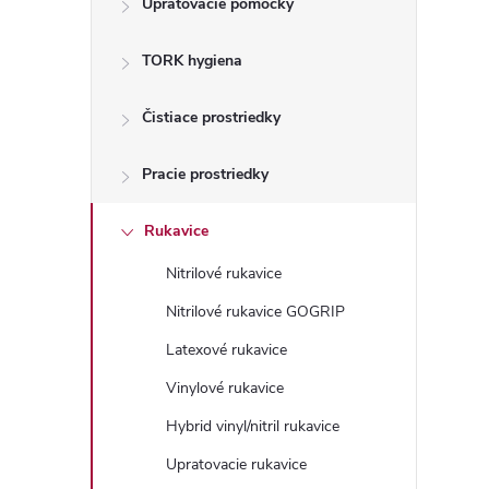
Upratovacie pomôcky
n
TORK hygiena
ý
p
Čistiace prostriedky
a
Pracie prostriedky
n
Rukavice
Nitrilové rukavice
e
Nitrilové rukavice GOGRIP
l
Latexové rukavice
Vinylové rukavice
Hybrid vinyl/nitril rukavice
Upratovacie rukavice