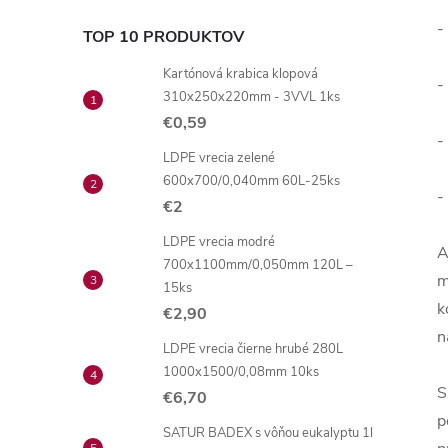
-
TOP 10 PRODUKTOV
Kartónová krabica klopová
-
310x250x220mm - 3VVL 1ks
€0,59
-
LDPE vrecia zelené
600x700/0,040mm 60L-25ks
-
€2
LDPE vrecia modré
A
700x1100mm/0,050mm 120L –
m
15ks
k
€2,90
n
LDPE vrecia čierne hrubé 280L
1000x1500/0,08mm 10ks
S
€6,70
p
SATUR BADEX s vôňou eukalyptu 1l