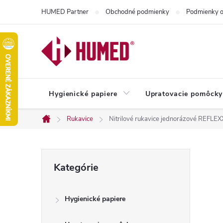
Prejsť
HUMED Partner
Obchodné podmienky
Podmienky o
na
obsah
Hygienické papiere
Upratovacie pomôcky
Rukavice
Nitrilové rukavice jednorázové REFL
Domov
B
Preskočiť
Kategórie
kategórie
o
Hygienické papiere
č