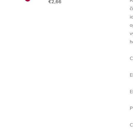
R
€2,66
č
i
o
v
h
C
E
E
P
C