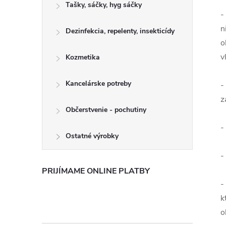
Tašky, sáčky, hyg sáčky
-
n
Dezinfekcia, repelenty, insekticídy
o
v
Kozmetika
Kancelárske potreby
-
z
Občerstvenie - pochutiny
-
Ostatné výrobky
-
PRIJÍMAME ONLINE PLATBY
-
k
o