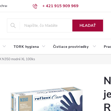
+ 421 915 909 969
chrany osobných údajov
Reklamačný poriadok
Humed pre firmy
HĽADAŤ
TORK hygiena
Čistiace prostriedky
Pra
EXX N350 modré XL 100ks
N
j
R