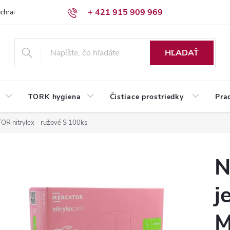
+ 421 915 909 969
chrany osobných údajov
Reklamačný poriadok
Humed pre firmy
HĽADAŤ
TORK hygiena
Čistiace prostriedky
Pra
OR nitrylex - ružové S 100ks
N
j
M