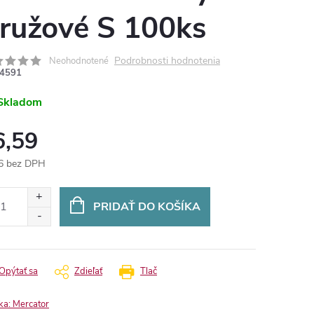
 ružové S 100ks
Podrobnosti hodnotenia
Neohodnotené
4591
Skladom
6,59
6 bez DPH
otková
:
PRIDAŤ DO KOŠÍKA
Opýtať sa
Zdieľať
Tlač
ka:
Mercator