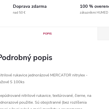
Doprava zdarma
100 % overen
nad 50 €
zákazníkmi HUMED
POPIS
Podrobný popis
itrilové rukavice jednorázové MERCATOR nitrylex -
užové S 100ks
epúdrované nitrilové rukavice, textúrované, čierne, na
ednorazové použitie. Sú obojstranné (bez rozlíšenia