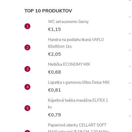
-
TOP 10 PRODUKTOV
-
WC set economic čierny
€1,15
-
Handra na podlahu tkaná VAFLO
60x80cm 1ks
-
€2,05
Metlička ECONOMY MIX
-
€0,68
-
Lopatka s gumovou lištou Delux MIX
€0,81
-
Kúpeľová hubka masážna ELITEX 1
ks
€0,79
-
Papierové utierky CELLART SOFT