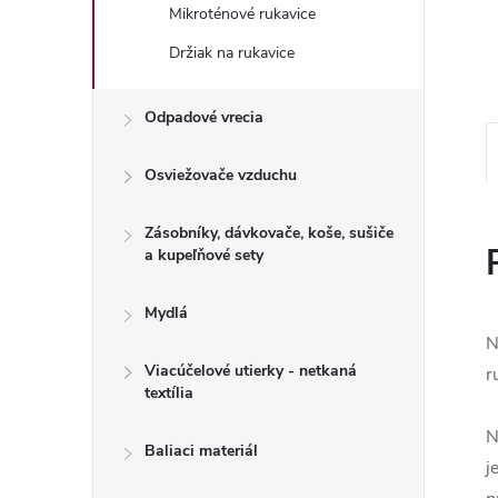
Mikroténové rukavice
Držiak na rukavice
Odpadové vrecia
Osviežovače vzduchu
Zásobníky, dávkovače, koše, sušiče
a kupeľňové sety
Mydlá
N
Viacúčelové utierky - netkaná
r
textília
N
Baliaci materiál
j