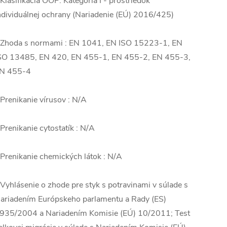
 Klasifikácia OOP: Kategória I - prostriedok
ndividuálnej ochrany (Nariadenie (EÚ) 2016/425)
 Zhoda s normami : EN 1041, EN ISO 15223-1, EN
SO 13485, EN 420, EN 455-1, EN 455-2, EN 455-3,
N 455-4
 Prenikanie vírusov : N/A
 Prenikanie cytostatík : N/A
 Prenikanie chemických látok : N/A
 Vyhlásenie o zhode pre styk s potravinami v súlade s
ariadením Európskeho parlamentu a Rady (ES)
935/2004 a Nariadením Komisie (EÚ) 10/2011; Test