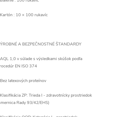
 Balenie : 100 rukavíc
 Kartón : 10 × 100 rukavíc
ÝROBNÉ A BEZPEČNOSTNÉ ŠTANDARDY
 AQL 1,0 v súlade s výsledkami skúšok podľa
rocedúr EN ISO 374
 Bez latexových proteínov
 Klasifikácia ZP: Trieda I - zdravotnícky prostriedok
smernica Rady 93/42/EHS)