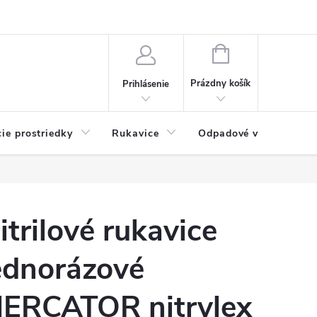
Možnosti platby
Blog
O nás
Kontakty
NÁKUPNÝ
KOŠÍK
Prázdny košík
Prihlásenie
cie prostriedky
Rukavice
Odpadové vrecia
itrilové rukavice
ednorázové
ERCATOR nitrylex