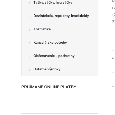
p
Tašky, sáčky, hyg sáčky
r
(
Dezinfekcia, repelenty, insekticídy
Z
Kozmetika
Kancelárske potreby
-
Občerstvenie - pochutiny
a
Ostatné výrobky
-
-
PRIJÍMAME ONLINE PLATBY
-