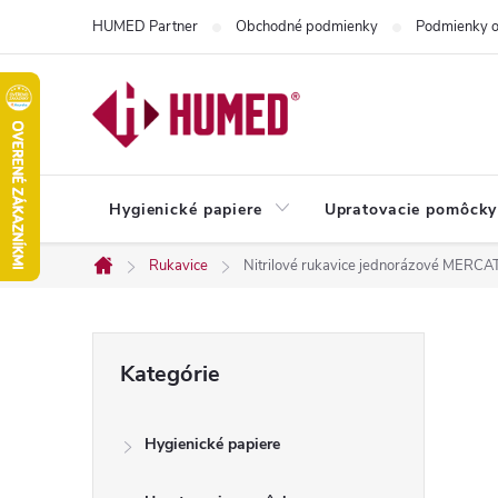
Prejsť
HUMED Partner
Obchodné podmienky
Podmienky o
na
obsah
Hygienické papiere
Upratovacie pomôcky
Rukavice
Nitrilové rukavice jednorázové MERCAT
Domov
B
Preskočiť
Kategórie
kategórie
o
Hygienické papiere
č