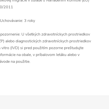
elkovej migrácie v súlade s Nariadením Komisie (EÚ)
0/2011
 Uchovávanie: 3 roky
pozornenie: U všetkých zdravotníckych prostriedkov
ZP) alebo diagnostických zdravotníckych prostriedkov
n vitro (IVD) si pred použitím pozorne preštudujte
nformácie na obale, v príbalovom letáku alebo v
ávode na použitie.