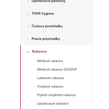
Upratovacie pomôcky
n
TORK hygiena
ý
p
Čistiace prostriedky
a
Pracie prostriedky
n
Rukavice
Nitrilové rukavice
e
Nitrilové rukavice GOGRIP
l
Latexové rukavice
Vinylové rukavice
Hybrid vinyl/nitril rukavice
Upratovacie rukavice