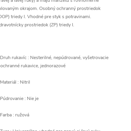
ravej a ľavej ruky) a majú manžetu s rovnomerne
olovaným okrajom. Osobný ochranný prostriedok
OOP) triedy I. Vhodné pre styk s potravinami.
dravotnícky prostriedok (ZP) triedy I.
 Druh rukavíc : Nesterilné, nepúdrované, vyšetrovacie
 ochranné rukavice, jednorazové
 Materiál : Nitril
 Púdrovanie : Nie je
 Farba : ružová