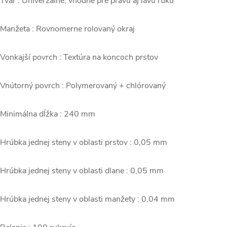
 Tvar : Univerzálne, vhodné pre pravú aj ľavú ruku
 Manžeta : Rovnomerne rolovaný okraj
 Vonkajší povrch : Textúra na koncoch prstov
 Vnútorný povrch : Polymerovaný + chlórovaný
 Minimálna dĺžka : 240 mm
 Hrúbka jednej steny v oblasti prstov : 0,05 mm
 Hrúbka jednej steny v oblasti dlane : 0,05 mm
 Hrúbka jednej steny v oblasti manžety : 0,04 mm