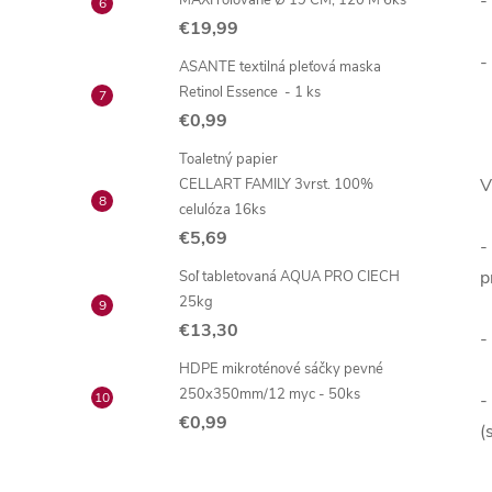
-
MAXI rolované Ø 19 CM, 120 M 6ks
€19,99
-
ASANTE textilná pleťová maska
Retinol Essence - 1 ks
€0,99
Toaletný papier
V
CELLART FAMILY 3vrst. 100%
celulóza 16ks
€5,69
-
p
Soľ tabletovaná AQUA PRO CIECH
25kg
€13,30
-
HDPE mikroténové sáčky pevné
250x350mm/12 myc - 50ks
-
€0,99
(