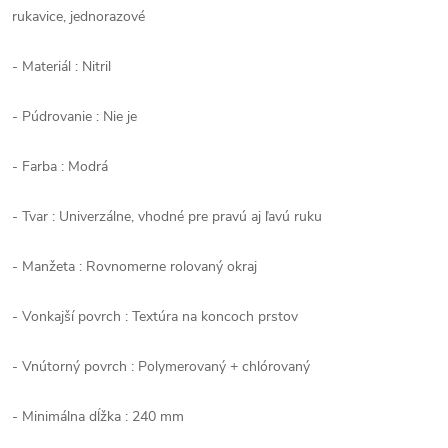
rukavice, jednorazové
- Materiál : Nitril
- Púdrovanie : Nie je
- Farba : Modrá
- Tvar : Univerzálne, vhodné pre pravú aj ľavú ruku
- Manžeta : Rovnomerne rolovaný okraj
- Vonkajší povrch : Textúra na koncoch prstov
- Vnútorný povrch : Polymerovaný + chlórovaný
- Minimálna dĺžka : 240 mm