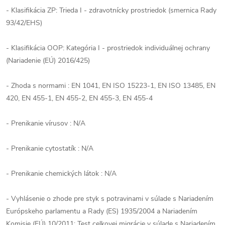
- Klasifikácia ZP: Trieda I - zdravotnícky prostriedok (smernica Rady
93/42/EHS)
- Klasifikácia OOP: Kategória I - prostriedok individuálnej ochrany
(Nariadenie (EÚ) 2016/425)
- Zhoda s normami : EN 1041, EN ISO 15223-1, EN ISO 13485, EN
420, EN 455-1, EN 455-2, EN 455-3, EN 455-4
- Prenikanie vírusov : N/A
- Prenikanie cytostatík : N/A
- Prenikanie chemických látok : N/A
- Vyhlásenie o zhode pre styk s potravinami v súlade s Nariadením
Európskeho parlamentu a Rady (ES) 1935/2004 a Nariadením
Komisie (EÚ) 10/2011; Test celkovej migrácie v súlade s Nariadením