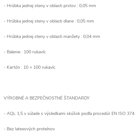
- Hrúbka jednej steny v oblasti prstov : 0,05 mm
- Hrúbka jednej steny v oblasti dlane : 0,05 mm
- Hrúbka jednej steny v oblasti manžety : 0,04 mm
- Balenie : 100 rukavíc
- Kartón : 10 × 100 rukavíc
VÝROBNÉ A BEZPEČNOSTNÉ ŠTANDARDY
- AQL 1,5 v súlade s výsledkami skúšok podľa procedúr EN ISO 374
- Bez latexových proteínov