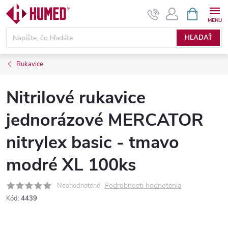
Prejsť
NÁKUPN
KOŠÍK
na
obsah
HĽADAŤ
Rukavice
Nitrilové rukavice
jednorázové MERCATOR
nitrylex basic - tmavo
modré XL 100ks
Podrobnosti hodnotenia
Neohodnotené
Kód:
4439