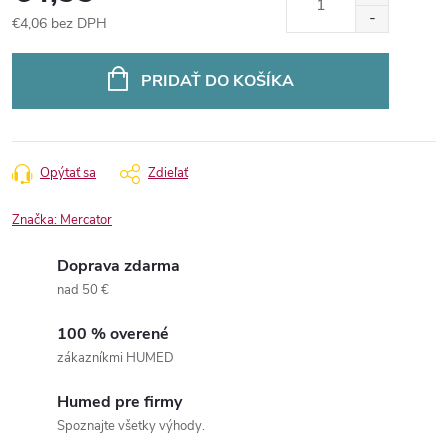
€4,06 bez DPH
Jednotková
cena:
PRIDAŤ DO KOŠÍKA
Opýtať sa
Zdieľať
Značka:
Mercator
Doprava zdarma
nad 50 €
100 % overené
zákazníkmi HUMED
Humed pre firmy
Spoznajte všetky výhody.