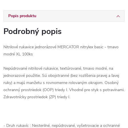
Popis produktu
Podrobný popis
Nitrilové rukavice jednorázové MERCATOR nitrylex basic - tmavo
modré XL 100ks
Nepúdrované nitrilové rukavice, textúrované, tmavo modré, na
jednorazové použitie. Sú obojstranné (bez rozlíšenia pravej a ľavej
ruky) a majú manžetu s rovnomerne rolovaným okrajom. Osobný
ochranný prostriedok (OOP) triedy I. Vhodné pre styk s potravinami.
Zdravotnícky prostriedok (ZP) triedy I.
- Druh rukavíc : Nesterilné, nepúdrované, vyšetrovacie a ochranné