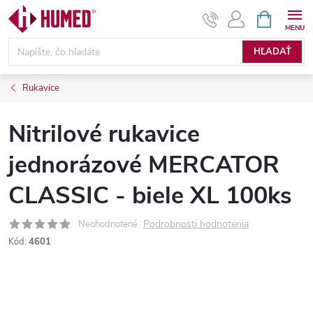
Prejsť
NÁKUPN
KOŠÍK
na
obsah
HĽADAŤ
Rukavice
Nitrilové rukavice
jednorázové MERCATOR
CLASSIC - biele XL 100ks
Podrobnosti hodnotenia
Neohodnotené
Kód:
4601