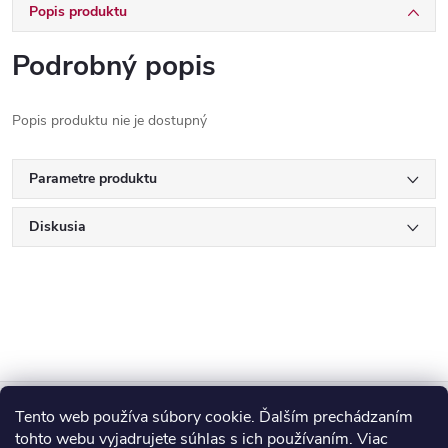
Popis produktu
Podrobný popis
Popis produktu nie je dostupný
Parametre produktu
Diskusia
Z
Tento web používa súbory cookie. Ďalším prechádzaním
Blog
tohto webu vyjadrujete súhlas s ich používaním. Viac