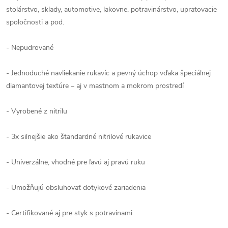
stolárstvo, sklady, automotive, lakovne, potravinárstvo, upratovacie
spoločnosti a pod.
- Nepudrované
- Jednoduché navliekanie rukavíc a pevný úchop vďaka špeciálnej
diamantovej textúre – aj v mastnom a mokrom prostredí
- Vyrobené z nitrilu
- 3x silnejšie ako štandardné nitrilové rukavice
- Univerzálne, vhodné pre ľavú aj pravú ruku
- Umožňujú obsluhovať dotykové zariadenia
- Certifikované aj pre styk s potravinami