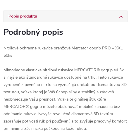
Popis produktu
Podrobný popis
Nitrilové ochranné rukavice oranžové Mercator gogrip PRO – XXL
50ks
Mimoriadne elastické nitrilové rukavice MERCATOR® gogrip sú 3x
silnejšie ako štandardné rukavice dostupné na trhu. Tieto rukavice
vyrobené z pevného nitrilu sa vyznačujú unikátnou diamantovou 3D
textúrou, vďaka ktorej je Váš úchop silný a stabilný a zároveň
neobmedzuje Vašu presnosť. Vďaka originálnej štruktúre
MERCATOR® gogrip môžete obsluhovať mobilné zariadenia bez
odnímania rukavíc. Navyše revolučná diamantová 3D textúra
zabraňuje potivosti rúk pri používaní, a to zvyšuje pracovný komfort
pri minimalizácii rizika poškodenia kože rukou.