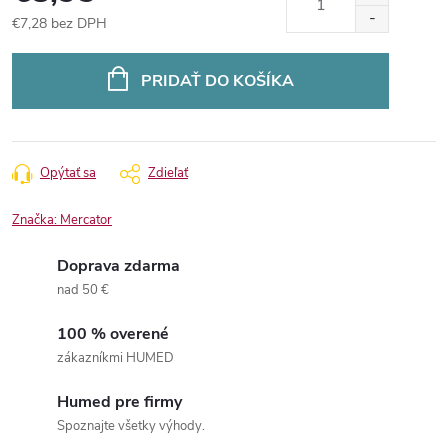
€7,28 bez DPH
Jednotková
cena:
PRIDAŤ DO KOŠÍKA
Opýtať sa
Zdieľať
Značka:
Mercator
Doprava zdarma
nad 50 €
100 % overené
zákazníkmi HUMED
Humed pre firmy
Spoznajte všetky výhody.