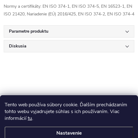
Normy a certifikáty: EN ISO 374-1, EN ISO 374-5, EN 16523-1, EN
ISO 21420, Nariadenie (EÚ) 2016/425, EN ISO 374-2, EN ISO 374-4
Parametre produktu
Diskusia
Z
Tento web používa súbory cookie. Ďalším prechádzaním
Blog
á
tohto webu vyjadrujete súhlas s ich používaním. Viac
informácií
tu
.
Informácie pre vás
p
Nastavenie