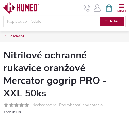
Prejsť
NÁKUPN
KOŠÍK
na
obsah
HĽADAŤ
Rukavice
Nitrilové ochranné
rukavice oranžové
Mercator gogrip PRO -
XXL 50ks
Podrobnosti hodnotenia
Neohodnotené
Kód:
4508