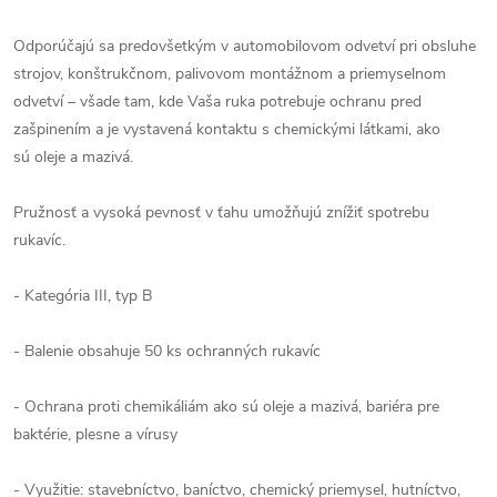
Odporúčajú sa predovšetkým v automobilovom odvetví pri obsluhe
strojov, konštrukčnom, palivovom montážnom a priemyselnom
odvetví – všade tam, kde Vaša ruka potrebuje ochranu pred
zašpinením a je vystavená kontaktu s chemickými látkami, ako
sú oleje a mazivá.
Pružnosť a vysoká pevnosť v ťahu umožňujú znížiť spotrebu
rukavíc.
- Kategória III, typ B
- Balenie obsahuje 50 ks ochranných rukavíc
- Ochrana proti chemikáliám ako sú oleje a mazivá, bariéra pre
baktérie, plesne a vírusy
- Využitie: stavebníctvo, baníctvo, chemický priemysel, hutníctvo,