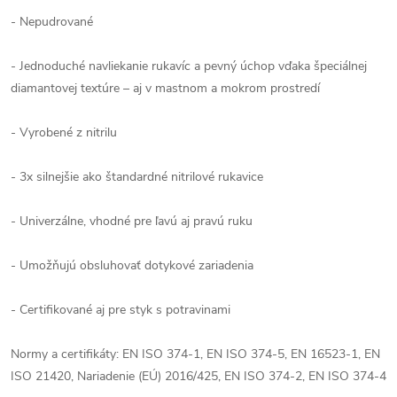
- Nepudrované
- Jednoduché navliekanie rukavíc a pevný úchop vďaka špeciálnej
diamantovej textúre – aj v mastnom a mokrom prostredí
- Vyrobené z nitrilu
- 3x silnejšie ako štandardné nitrilové rukavice
- Univerzálne, vhodné pre ľavú aj pravú ruku
- Umožňujú obsluhovať dotykové zariadenia
- Certifikované aj pre styk s potravinami
Normy a certifikáty: EN ISO 374-1, EN ISO 374-5, EN 16523-1, EN
ISO 21420, Nariadenie (EÚ) 2016/425, EN ISO 374-2, EN ISO 374-4