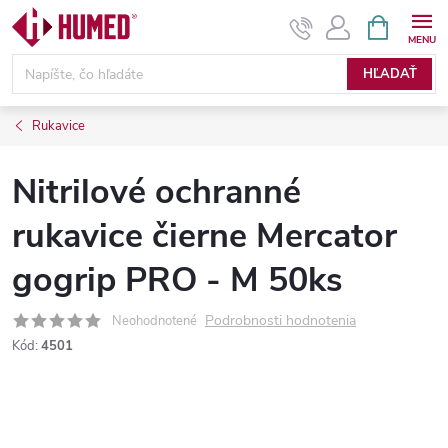
Prejsť
NÁKUPN
KOŠÍK
na
obsah
HĽADAŤ
Rukavice
Nitrilové ochranné
rukavice čierne Mercator
gogrip PRO - M 50ks
Podrobnosti hodnotenia
Neohodnotené
Kód:
4501