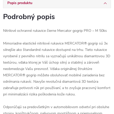
Popis produktu
Podrobný popis
Nitrilové ochranné rukavice čierne Mercator gogrip PRO – M 50ks
Mimoriadne elastické nitrilové rukavice MERCATOR® gogrip sú 3x
silnejšie ako štandardné rukavice dostupné na trhu. Tieto rukavice
vyrobené z pevného nitrilu sa vyznačujú unikátnou diamantovou 3D
textúrou, vďaka ktorej je Váš úchop silný a stabilný a zároveň
neobmedzuje Vašu presnosť. Vďaka originálnej štruktúre
MERCATOR® gogrip môžete obsluhovať mobilné zariadenia bez
odnímania rukavíc. Navyše revolučná diamantová 3D textúra
zabraňuje potivosti rúk pri používaní, a to zvyšuje pracovný komfort
pri minimalizácii rizika poškodenia kože rukou.
Odporúčajú sa predovšetkým v automobilovom odvetví pri obsluhe
strojov, konštrukčnom, palivovom montážnom a priemyselnom