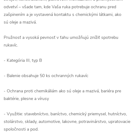
odvetví – všade tam, kde Vaša ruka potrebuje ochranu pred
zašpinením a je vystavená kontaktu s chemickými látkami, ako
sú oleje a mazivá.
Pružnosť a vysoká pevnosť v ťahu umožňujú znížiť spotrebu
rukavíc.
- Kategória III, typ B
- Balenie obsahuje 50 ks ochranných rukavíc
- Ochrana proti chemikáliám ako sú oleje a mazivá, bariéra pre
baktérie, plesne a vírusy
- Využitie: stavebníctvo, baníctvo, chemický priemysel, hutníctvo,
stolárstvo, sklady, automotive, lakovne, potravinárstvo, upratovacie
spoločnosti a pod.