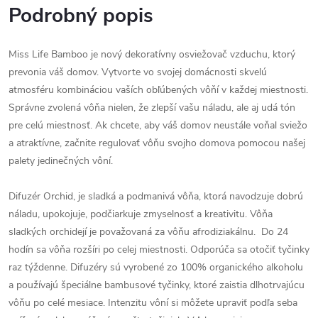
Podrobný popis
Miss Life Bamboo je nový dekoratívny osviežovač vzduchu, ktorý
prevonia váš domov. Vytvorte vo svojej domácnosti skvelú
atmosféru kombináciou vaších obľúbených vôňí v každej miestnosti.
Správne zvolená vôňa nielen, že zlepší vašu náladu, ale aj udá tón
pre celú miestnosť. Ak chcete, aby váš domov neustále voňal sviežo
a atraktívne, začnite regulovať vôňu svojho domova pomocou našej
palety jedinečných vôní.
Difuzér Orchid, je sladká a podmanivá vôňa, ktorá navodzuje dobrú
náladu, upokojuje, podčiarkuje zmyselnosť a kreativitu. Vôňa
sladkých orchidejí je považovaná za vôňu afrodiziakálnu. Do 24
hodín sa vôňa rozšíri po celej miestnosti. Odporúča sa otočiť tyčinky
raz týždenne. Difuzéry sú vyrobené zo 100% organického alkoholu
a používajú špeciálne bambusové tyčinky, ktoré zaistia dlhotrvajúcu
vôňu po celé mesiace. Intenzitu vôní si môžete upraviť podľa seba