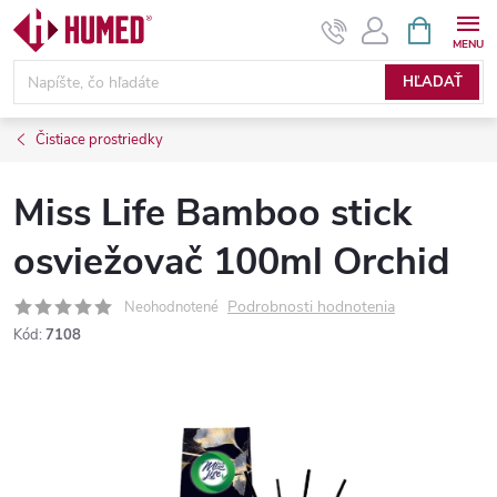
Prejsť
NÁKUPN
KOŠÍK
na
obsah
HĽADAŤ
Čistiace prostriedky
Miss Life Bamboo stick
osviežovač 100ml Orchid
Podrobnosti hodnotenia
Neohodnotené
Kód:
7108