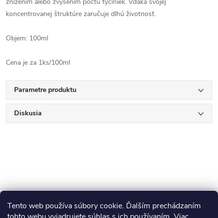
znížením alebo zvýšením počtu tyčiniek. Vďaka svojej
koncentrovanej štruktúre zaručuje dlhú životnosť.
Objem: 100ml
Cena je za 1ks/100ml
Parametre produktu
Diskusia
Z
Tento web používa súbory cookie. Ďalším prechádzaním
Blog
tohto webu vyjadrujete súhlas s ich používaním. Viac