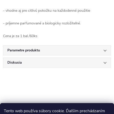
- vhodne aj pre citlivú pokožku na každodenné použitie
- príjemne parfumované a biologicky rozložiteľné.
Cena je za 1 bal./60ks
Parametre produktu
Diskusia
Z
Tento web používa súbory cookie. Ďalším prechádzaním