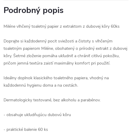
Podrobný popis
Miléne vlhčený toaletný papier z extraktom z dubovej kôry 60ks
Doprajte si každodenný pocit sviežosti a čistoty s vlhčeným
toaletným papierom Miléne, obohatený o prírodný extrakt z dubovej
kôry. Šetrné zloženie pomáha ukľudniť a chrániť citlivú pokožku,
pričom jemná textúra zaistí maximálny komfort pri použití.
Ideálny doplnok klasického toaletného papiera, vhodný na
každodennú hygienu doma a na cestách.
Dermatologicky testované, bez alkoholu a parabénov.
- obsahuje ukľudňujúcu dubovú kôru
- praktické balenie 60 ks