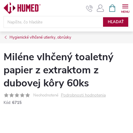
Prejsť
NÁKUPN
KOŠÍK
na
obsah
HĽADAŤ
Hygienické vlhčené utierky, obrúsky
Miléne vlhčený toaletný
papier z extraktom z
dubovej kôry 60ks
Podrobnosti hodnotenia
Neohodnotené
Kód:
6715