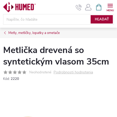
Prejsť
NÁKUPN
KOŠÍK
na
obsah
HĽADAŤ
Metly, metličky, lopatky a ometače
Metlička drevená so
syntetickým vlasom 35cm
Podrobnosti hodnotenia
Neohodnotené
Kód:
2220