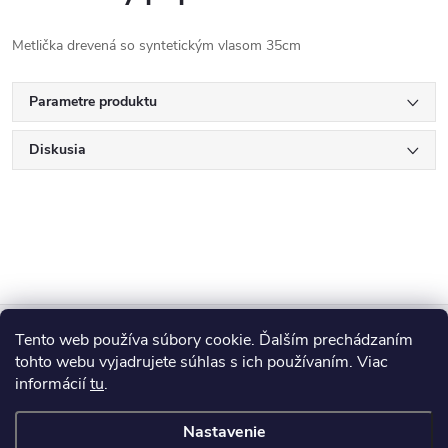
Metlička drevená so syntetickým vlasom 35cm
Parametre produktu
Diskusia
Z
Tento web používa súbory cookie. Ďalším prechádzaním
Blog
á
tohto webu vyjadrujete súhlas s ich používaním. Viac
informácií
tu
.
Informácie pre vás
p
Nastavenie