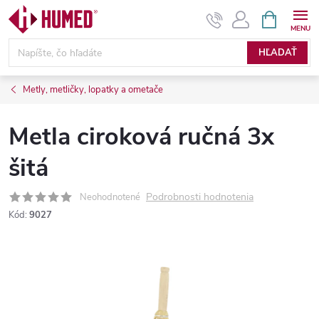
Prejsť
NÁKUPN
KOŠÍK
na
obsah
HĽADAŤ
Metly, metličky, lopatky a ometače
Metla ciroková ručná 3x
šitá
Podrobnosti hodnotenia
Neohodnotené
Kód:
9027