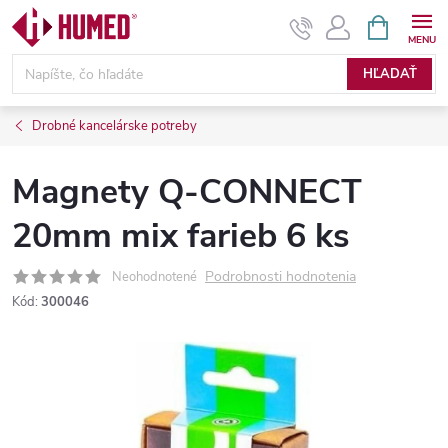
Prejsť
NÁKUPN
KOŠÍK
na
obsah
HĽADAŤ
Drobné kancelárske potreby
Magnety Q-CONNECT
20mm mix farieb 6 ks
Podrobnosti hodnotenia
Neohodnotené
Kód:
300046