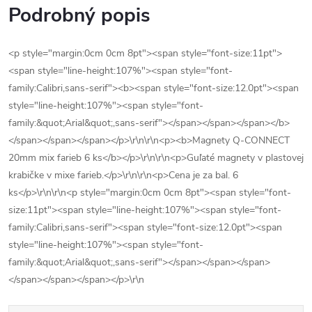
Podrobný popis
<p style="margin:0cm 0cm 8pt"><span style="font-size:11pt">
<span style="line-height:107%"><span style="font-
family:Calibri,sans-serif"><b><span style="font-size:12.0pt"><span
style="line-height:107%"><span style="font-
family:&quot;Arial&quot;,sans-serif"></span></span></span></b>
</span></span></span></p>\r\n\r\n<p><b>Magnety Q-CONNECT
20mm mix farieb 6 ks</b></p>\r\n\r\n<p>Guľaté magnety v plastovej
krabičke v mixe farieb.</p>\r\n\r\n<p>Cena je za bal. 6
ks</p>\r\n\r\n<p style="margin:0cm 0cm 8pt"><span style="font-
size:11pt"><span style="line-height:107%"><span style="font-
family:Calibri,sans-serif"><span style="font-size:12.0pt"><span
style="line-height:107%"><span style="font-
family:&quot;Arial&quot;,sans-serif"></span></span></span>
</span></span></span></p>\r\n