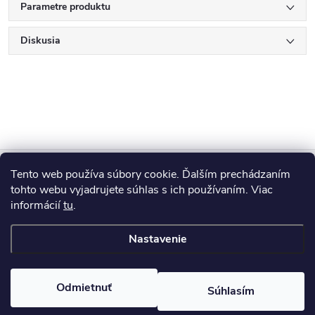
Parametre produktu
Diskusia
Z
Tento web používa súbory cookie. Ďalším prechádzaním
Blog
á
tohto webu vyjadrujete súhlas s ich používaním. Viac
informácií
tu
.
Informácie pre vás
p
Nastavenie
ä
Copyright 2026
HUMED
. Všetky práva vyhradené.
Odmietnuť
Súhlasím
t
Vytvoril Shoptet