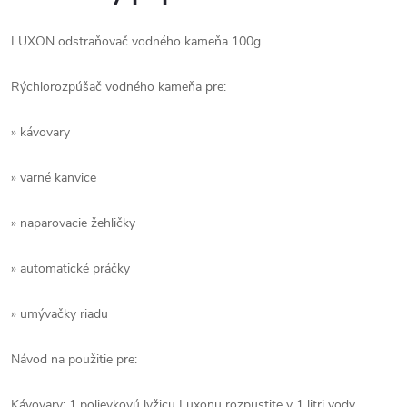
LUXON odstraňovač vodného kameňa 100g
Rýchlorozpúšač vodného kameňa pre:
» kávovary
» varné kanvice
» naparovacie žehličky
» automatické práčky
» umývačky riadu
Návod na použitie pre:
Kávovary: 1 polievkovú lyžicu Luxonu rozpustite v 1 litri vody,