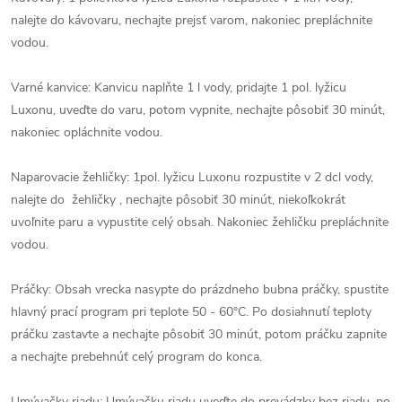
nalejte do kávovaru, nechajte prejsť varom, nakoniec prepláchnite
vodou.
Varné kanvice: Kanvicu naplňte 1 l vody, pridajte 1 pol. lyžicu
Luxonu, uveďte do varu, potom vypnite, nechajte pôsobiť 30 minút,
nakoniec opláchnite vodou.
Naparovacie žehličky: 1pol. lyžicu Luxonu rozpustite v 2 dcl vody,
nalejte do žehličky , nechajte pôsobiť 30 minút, niekoľkokrát
uvoľnite paru a vypustite celý obsah. Nakoniec žehličku prepláchnite
vodou.
Práčky: Obsah vrecka nasypte do prázdneho bubna práčky, spustite
hlavný prací program pri teplote 50 - 60°C. Po dosiahnutí teploty
práčku zastavte a nechajte pôsobiť 30 minút, potom práčku zapnite
a nechajte prebehnúť celý program do konca.
Umývačky riadu: Umývačku riadu uveďte do prevádzky bez riadu, po