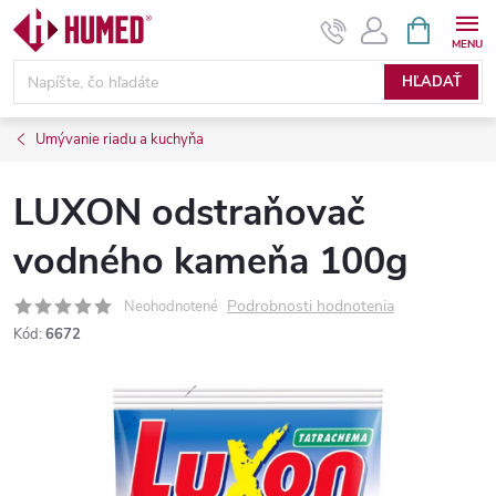
Prejsť
NÁKUPN
KOŠÍK
na
obsah
HĽADAŤ
Umývanie riadu a kuchyňa
LUXON odstraňovač
vodného kameňa 100g
Podrobnosti hodnotenia
Neohodnotené
Kód:
6672