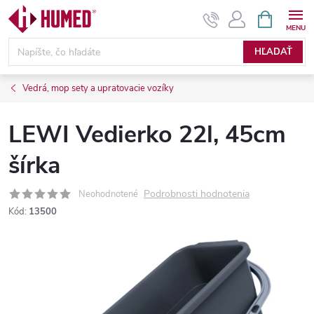
Prejsť
NÁKUPN
KOŠÍK
na
obsah
HĽADAŤ
Vedrá, mop sety a upratovacie vozíky
LEWI Vedierko 22l, 45cm
šírka
Podrobnosti hodnotenia
Neohodnotené
Kód:
13500