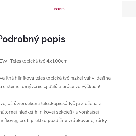
POPIS
Podrobný popis
EWI Teleskopická tyč 4x100cm
valitná hliníková teleskopická tyč nízkej váhy ideálna
a čistenie, umývanie aj ďalšie práce vo výškach!
voj až štvorsekčná teleskopická tyč je zložená z
nútornej hladkej hliníkovej sekcie(í) a vonkajšej
liníkovej, proti preklzu pozdĺžne vrúbkovanej rúrky.