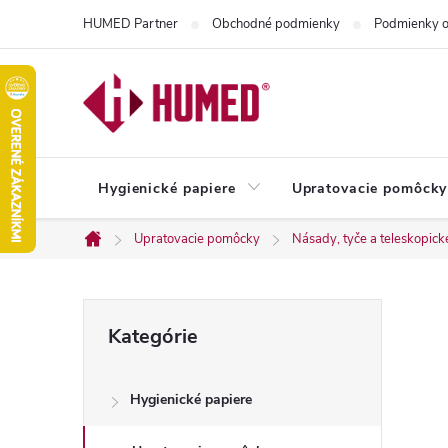
Prejsť
HUMED Partner
Obchodné podmienky
Podmienky o
na
obsah
Hygienické papiere
Upratovacie pomôcky
Upratovacie pomôcky
Násady, tyče a teleskopick
Domov
B
Preskočiť
Kategórie
kategórie
o
Hygienické papiere
č