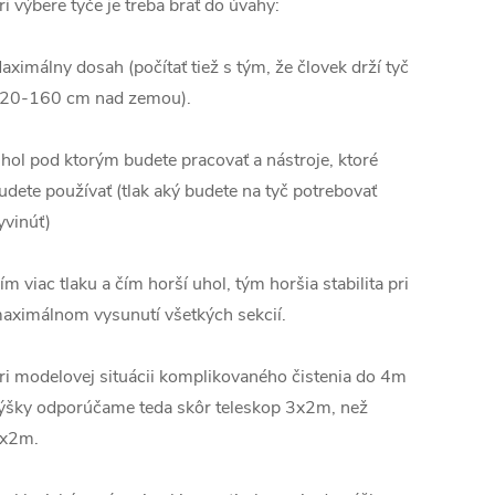
ri výbere tyče je treba brať do úvahy:
aximálny dosah (počítať tiež s tým, že človek drží tyč
20-160 cm nad zemou).
hol pod ktorým budete pracovať a nástroje, ktoré
udete používať (tlak aký budete na tyč potrebovať
yvinúť)
ím viac tlaku a čím horší uhol, tým horšia stabilita pri
aximálnom vysunutí všetkých sekcií.
ri modelovej situácii komplikovaného čistenia do 4m
ýšky odporúčame teda skôr teleskop 3x2m, než
x2m.