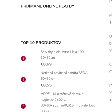
P
PRIJÍMAME ONLINE PLATBY
M
1
U
TOP 10 PRODUKTOV
b
v
Servítky biele 1vrst. Linia 100
30x30cm
€0,69
Č
m
Netkaná bavlnená handra ŠEDÁ
50x60 cm
€0,55
P
v
HDPE – Mikroténové dámske
2
hygienické sáčky,
80+60x250mm/0,015mm, biele, box
30 ks