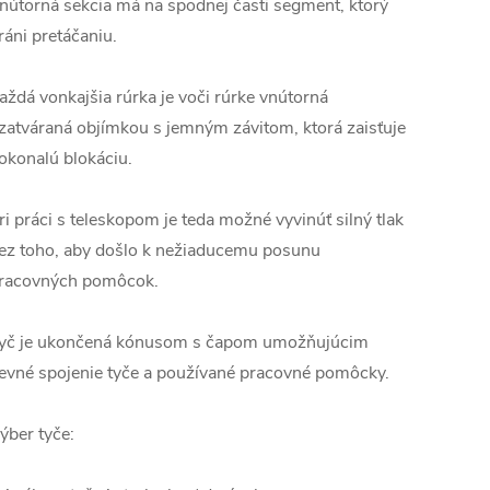
nútorná sekcia má na spodnej časti segment, ktorý
ráni pretáčaniu.
aždá vonkajšia rúrka je voči rúrke vnútorná
zatváraná objímkou ​​s jemným závitom, ktorá zaisťuje
okonalú blokáciu.
ri práci s teleskopom je teda možné vyvinúť silný tlak
ez toho, aby došlo k nežiaducemu posunu
racovných pomôcok.
yč je ukončená kónusom s čapom umožňujúcim
evné spojenie tyče a používané pracovné pomôcky.
ýber tyče: