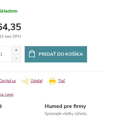
Skladom
64,35
32 bez DPH
otková
:
PRIDAŤ DO KOŠÍKA
Opýtať sa
Zdieľať
Tlač
ka:
Lewi
é
Humed pre firmy
Spoznajte všetky výhody.