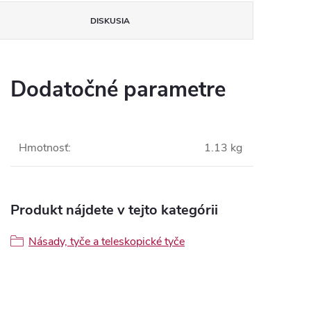
DISKUSIA
Dodatočné parametre
Hmotnosť
:
1.13 kg
Produkt nájdete v tejto kategórii
Násady, tyče a teleskopické tyče