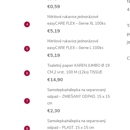
N
€0,59
4
Nitrilové rukavice jednorázové
easyCARE FLEX – čierne XL 100ks
T
€5,19
p
Nitrilové rukavice jednorázové
j
easyCARE FLEX – čierne L 100ks
€5,19
C
Toaletný papier KAREN JUMBO Ø 19
CM,2 vrst., 100 M (12ks) TISSUE
€14,90
Samolepka/nálepka na separovaný
odpad – ZMIEŠANÝ ODPAD, 15 x 15
cm
€2,30
Samolepka/nálepka na separovaný
odpad – PLAST, 15 x 15 cm