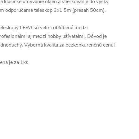
a klasické umývanie okien a stierkovanie do výšky
m odporúčame teleskop 3x1,5m (presah 50cm).
eleskopy LEWI sú veľmi obľúbené medzi
rofesionálmi aj medzi hobby užívateľmi. Dôvod je
ednoduchý. Výborná kvalita za bezkonkurenčnú cenu!
ena je za 1ks