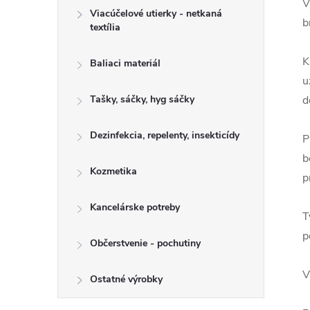
V
Viacúčelové utierky - netkaná
b
textília
K
Baliaci materiál
u
Tašky, sáčky, hyg sáčky
d
Dezinfekcia, repelenty, insekticídy
P
b
Kozmetika
p
Kancelárske potreby
T
p
Občerstvenie - pochutiny
V
Ostatné výrobky