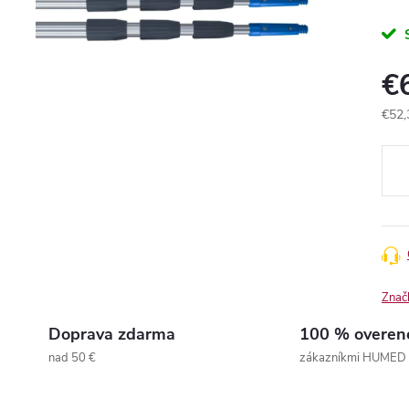
€
€52,
Jedn
cena
Znač
Doprava zdarma
100 % overen
nad 50 €
zákazníkmi HUMED