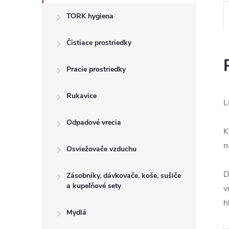
TORK hygiena
Čistiace prostriedky
Pracie prostriedky
Rukavice
L
Odpadové vrecia
K
n
Osviežovače vzduchu
D
Zásobníky, dávkovače, koše, sušiče
a kupeľňové sety
v
h
Mydlá