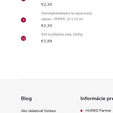
€2,30
Samolepka/nálepka na separovaný
odpad – PAPIER, 15 x 15 cm
€2,30
AVA kryštalická sóda 1000g
€1,99
Z
á
Blog
Informácie pr
p
HUMED Partner
Ako skladovať čistiace