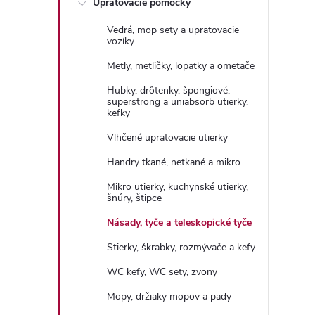
Upratovacie pomôcky
n
Vedrá, mop sety a upratovacie
ý
vozíky
Metly, metličky, lopatky a ometače
p
Hubky, drôtenky, špongiové,
superstrong a uniabsorb utierky,
a
kefky
Vlhčené upratovacie utierky
n
Handry tkané, netkané a mikro
e
Mikro utierky, kuchynské utierky,
šnúry, štipce
l
Násady, tyče a teleskopické tyče
Stierky, škrabky, rozmývače a kefy
WC kefy, WC sety, zvony
Mopy, držiaky mopov a pady