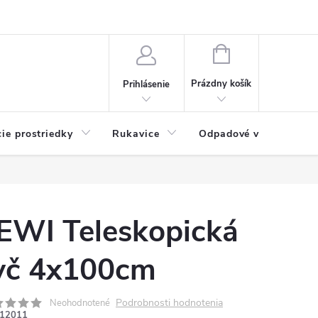
Možnosti platby
Blog
O nás
Kontakty
NÁKUPNÝ
KOŠÍK
Prázdny košík
Prihlásenie
cie prostriedky
Rukavice
Odpadové vrecia
EWI Teleskopická
yč 4x100cm
Podrobnosti hodnotenia
Neohodnotené
12011